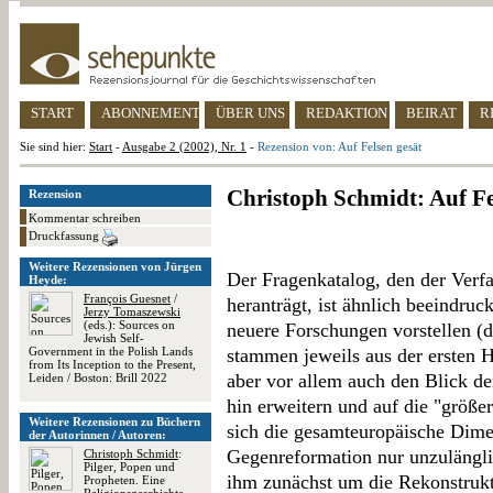
START
ABONNEMENT
ÜBER UNS
REDAKTION
BEIRAT
R
Sie sind hier:
Start
-
Ausgabe 2 (2002), Nr. 1
-
Rezension von: Auf Felsen gesät
Christoph Schmidt: Auf Fe
Rezension
Kommentar schreiben
Druckfassung
Weitere Rezensionen von Jürgen
Der Fragenkatalog, den der Verfa
Heyde:
François Guesnet
/
heranträgt, ist ähnlich beeindru
Jerzy Tomaszewski
(eds.): Sources on
neuere Forschungen vorstellen (
Jewish Self-
Government in the Polish Lands
stammen jeweils aus der ersten H
from Its Inception to the Present,
aber vor allem auch den Blick de
Leiden / Boston: Brill 2022
hin erweitern und auf die "größe
Weitere Rezensionen zu Büchern
sich die gesamteuropäische Dim
der Autorinnen / Autoren:
Gegenreformation nur unzulänglic
Christoph Schmidt
:
Pilger, Popen und
ihm zunächst um die Rekonstrukti
Propheten. Eine