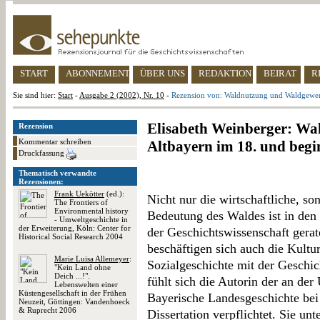
START
ABONNEMENT
ÜBER UNS
REDAKTION
BEIRAT
R
Sie sind hier:
Start
-
Ausgabe 2 (2002), Nr. 10
-
Rezension von: Waldnutzung und Waldgewerb
Elisabeth Weinberger: Wa
Rezension
Kommentar schreiben
Altbayern im 18. und beg
Druckfassung
Thematisch verwandte
Rezensionen:
Frank Uekötter
(ed.):
Nicht nur die wirtschaftliche, so
The Frontiers of
Environmental history
Bedeutung des Waldes ist in den l
- Umweltgeschichte in
der Erweiterung, Köln: Center for
der Geschichtswissenschaft gera
Historical Social Research 2004
beschäftigen sich auch die Kultu
Marie Luisa Allemeyer
:
Sozialgeschichte mit der Geschic
"Kein Land ohne
Deich ...!".
fühlt sich die Autorin der an de
Lebenswelten einer
Küstengesellschaft in der Frühen
Bayerische Landesgeschichte bei
Neuzeit, Göttingen: Vandenhoeck
& Ruprecht 2006
Dissertation verpflichtet. Sie unt