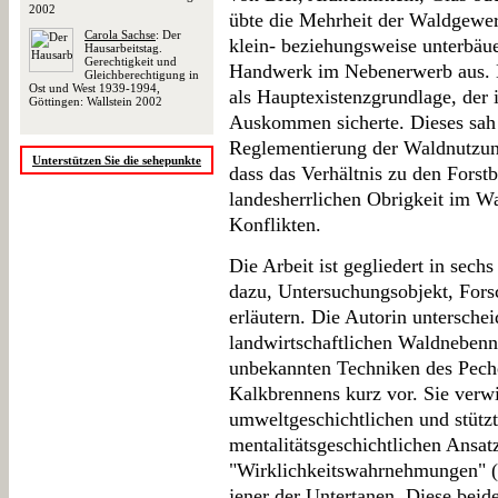
2002
übte die Mehrheit der Waldgewer
Carola Sachse
: Der
klein- beziehungsweise unterbäue
Hausarbeitstag.
Gerechtigkeit und
Handwerk im Nebenerwerb aus. 
Gleichberechtigung in
Ost und West 1939-1994,
als Hauptexistenzgrundlage, der 
Göttingen: Wallstein 2002
Auskommen sicherte. Dieses sa
Reglementierung der Waldnutzung
Unterstützen Sie die sehepunkte
dass das Verhältnis zu den Forstb
landesherrlichen Obrigkeit im W
Konflikten.
Die Arbeit ist gegliedert in sechs
dazu, Untersuchungsobjekt, For
erläutern. Die Autorin untersche
landwirtschaftlichen Waldnebennu
unbekannten Techniken des Peche
Kalkbrennens kurz vor. Sie verwir
umweltgeschichtlichen und stützt
mentalitätsgeschichtlichen Ansat
"Wirklichkeitswahrnehmungen" (4
jener der Untertanen. Diese beide