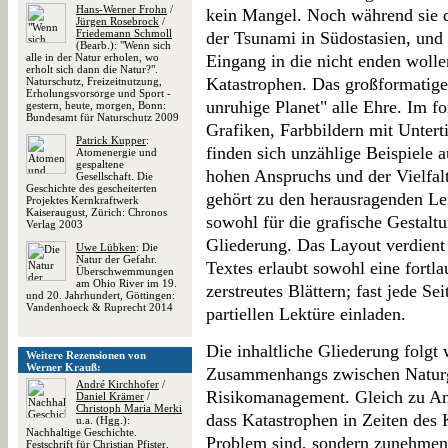
Hans-Werner Frohn
/
kein Mangel. Noch während sie da
Jürgen Rosebrock
/
Friedemann Schmoll
der Tsunami in Südostasien, und
(Bearb.): "Wenn sich
alle in der Natur erholen, wo
Eingang in die nicht enden woll
erholt sich dann die Natur?".
Katastrophen. Das großformatige
Naturschutz, Freizeitnutzung,
Erholungsvorsorge und Sport -
unruhige Planet" alle Ehre. Im fo
gestern, heute, morgen, Bonn:
Bundesamt für Naturschutz 2009
Grafiken, Farbbildern mit Untert
Patrick Kupper
:
finden sich unzählige Beispiele au
Atomenergie und
gespaltene
hohen Anspruchs und der Vielfal
Gesellschaft. Die
Geschichte des gescheiterten
gehört zu den herausragenden Lei
Projektes Kernkraftwerk
Kaiseraugust, Zürich: Chronos
sowohl für die grafische Gestaltu
Verlag 2003
Gliederung. Das Layout verdient
Uwe Lübken
: Die
Natur der Gefahr.
Textes erlaubt sowohl eine fortla
Überschwemmungen
am Ohio River im 19.
zerstreutes Blättern; fast jede Sei
und 20. Jahrhundert, Göttingen:
Vandenhoeck & Ruprecht 2014
partiellen Lektüre einladen.
Die inhaltliche Gliederung folgt
Weitere Rezensionen von
Werner Krauß:
Zusammenhangs zwischen Naturg
André Kirchhofer
/
Risikomanagement. Gleich zu An
Daniel Krämer
/
Christoph Maria Merki
dass Katastrophen in Zeiten des 
u.a. (Hgg.):
Nachhaltige Geschichte.
Problem sind, sondern zunehmen
Festschrift für Christian Pfister,