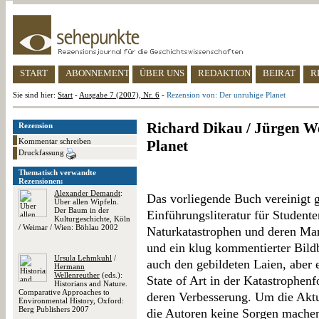
START
ABONNEMENT
ÜBER UNS
REDAKTION
BEIRAT
R
Sie sind hier:
Start
-
Ausgabe 7 (2007), Nr. 6
-
Rezension von: Der unruhige Planet
Richard Dikau / Jürgen We
Rezension
Kommentar schreiben
Planet
Druckfassung
Thematisch verwandte
Rezensionen:
Alexander Demandt
:
Das vorliegende Buch vereinigt g
Über allen Wipfeln.
Der Baum in der
Einführungsliteratur für Student
Kulturgeschichte, Köln
/ Weimar / Wien: Böhlau 2002
Naturkatastrophen und deren Ma
und ein klug kommentierter Bil
Ursula Lehmkuhl
/
auch den gebildeten Laien, aber 
Hermann
Wellenreuther
(eds.):
State of Art in der Katastrophenf
Historians and Nature.
Comparative Approaches to
deren Verbesserung. Um die Aktu
Environmental History, Oxford:
Berg Publishers 2007
die Autoren keine Sorgen machen