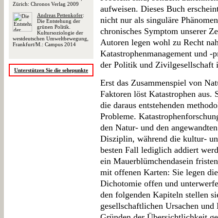
Zürich: Chronos Verlag 2009
aufweisen. Dieses Buch erschein
Andreas Pettenkofer
:
nicht nur als singuläre Phänomen
Die Entstehung der
grünen Politik.
chronisches Symptom unserer Zei
Kultursoziologie der
westdeutschen Umweltbewegung,
Autoren legen wohl zu Recht nah
Frankfurt/M.: Campus 2014
Katastrophenmanagement und -pr
der Politik und Zivilgesellschaft
Unterstützen Sie die sehepunkte
Erst das Zusammenspiel von Natu
Faktoren löst Katastrophen aus. S
die daraus entstehenden methodo
Probleme. Katastrophenforschung
den Natur- und den angewandten 
Disziplin, während die kultur- u
besten Fall lediglich addiert wer
ein Mauerblümchendasein fristen
mit offenen Karten: Sie legen di
Dichotomie offen und unterwerfen
den folgenden Kapiteln stellen si
gesellschaftlichen Ursachen und
Gründen der Übersichtlichkeit ge