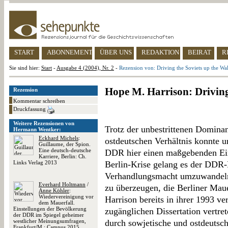
START
ABONNEMENT
ÜBER UNS
REDAKTION
BEIRAT
R
Sie sind hier:
Start
-
Ausgabe 4 (2004), Nr. 2
-
Rezension von: Driving the Soviets up the Wal
Hope M. Harrison: Driving
Rezension
Kommentar schreiben
Druckfassung
Weitere Rezensionen von
Trotz der unbestrittenen Domina
Hermann Wentker:
Eckhard Michels
:
ostdeutschen Verhältnis konnte 
Guillaume, der Spion.
Eine deutsch-deutsche
DDR hier einen maßgebenden Ein
Karriere, Berlin: Ch.
Links Verlag 2013
Berlin-Krise gelang es der DDR-
Verhandlungsmacht umzuwandeln
Everhard Holtmann
/
zu überzeugen, die Berliner Maue
Anne Köhler
:
Wiedervereinigung vor
Harrison bereits in ihrer 1993 ve
dem Mauerfall.
Einstellungen der Bevölkerung
zugänglichen Dissertation vertre
der DDR im Spiegel geheimer
westlicher Meinungsumfragen,
durch sowjetische und ostdeutsch
Frankfurt/M.: Campus 2015