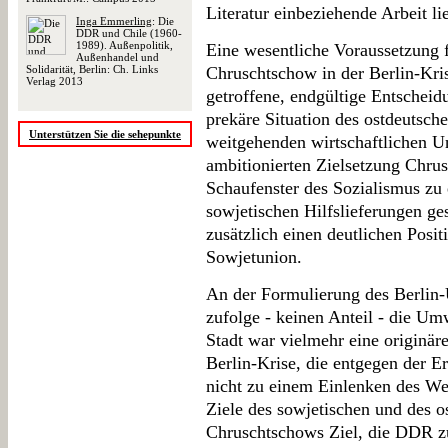
Literatur einbeziehende Arbeit li
Inga Emmerling
: Die
DDR und Chile (1960-
1989). Außenpolitik,
Eine wesentliche Voraussetzung f
Außenhandel und
Solidarität, Berlin: Ch. Links
Chruschtschow in der Berlin-Kri
Verlag 2013
getroffene, endgültige Entscheid
prekäre Situation des ostdeutsche
Unterstützen Sie die sehepunkte
weitgehenden wirtschaftlichen Un
ambitionierten Zielsetzung Chr
Schaufenster des Sozialismus zu 
sowjetischen Hilfslieferungen ge
zusätzlich einen deutlichen Posi
Sowjetunion.
An der Formulierung des Berlin-
zufolge - keinen Anteil - die Um
Stadt war vielmehr eine originär
Berlin-Krise, die entgegen der 
nicht zu einem Einlenken des West
Ziele des sowjetischen und des os
Chruschtschows Ziel, die DDR zu