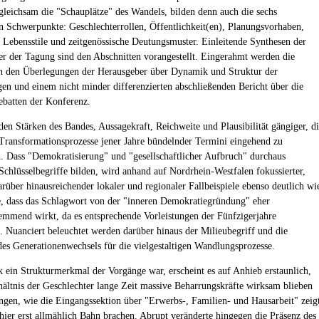
leichsam die "Schauplätze" des Wandels, bilden denn auch die sechs
n Schwerpunkte: Geschlechterrollen, Öffentlichkeit(en), Planungsvorhaben,
 Lebensstile und zeitgenössische Deutungsmuster. Einleitende Synthesen der
ter der Tagung sind den Abschnitten vorangestellt. Eingerahmt werden die
n den Überlegungen der Herausgeber über Dynamik und Struktur der
en und einem nicht minder differenzierten abschließenden Bericht über die
ebatten der Konferenz.
 den Stärken des Bandes, Aussagekraft, Reichweite und Plausibilität gängiger, d
ransformationsprozesse jener Jahre bündelnder Termini eingehend zu
n. Dass "Demokratisierung" und "gesellschaftlicher Aufbruch" durchaus
 Schlüsselbegriffe bilden, wird anhand auf Nordrhein-Westfalen fokussierter,
arüber hinausreichender lokaler und regionaler Fallbeispiele ebenso deutlich wi
e, dass das Schlagwort von der "inneren Demokratiegründung" eher
emmend wirkt, da es entsprechende Vorleistungen der Fünfzigerjahre
t. Nuanciert beleuchtet werden darüber hinaus der Milieubegriff und die
es Generationenwechsels für die vielgestaltigen Wandlungsprozesse.
ein Strukturmerkmal der Vorgänge war, erscheint es auf Anhieb erstaunlich,
hältnis der Geschlechter lange Zeit massive Beharrungskräfte wirksam blieben
gen, wie die Eingangssektion über "Erwerbs-, Familien- und Hausarbeit" zeig
 hier erst allmählich Bahn brachen. Abrupt veränderte hingegen die Präsenz des