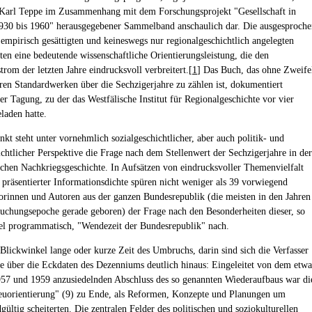
Karl Teppe im Zusammenhang mit dem Forschungsprojekt "Gesellschaft in
930 bis 1960" herausgegebener Sammelband anschaulich dar. Die ausgesproche
, empirisch gesättigten und keineswegs nur regionalgeschichtlich angelegten
eten eine bedeutende wissenschaftliche Orientierungsleistung, die den
rom der letzten Jahre eindrucksvoll verbreitert.[
1
] Das Buch, das ohne Zweife
ren Standardwerken über die Sechzigerjahre zu zählen ist, dokumentiert
er Tagung, zu der das Westfälische Institut für Regionalgeschichte vor vier
laden hatte.
kt steht unter vornehmlich sozialgeschichtlicher, aber auch politik- und
ichtlicher Perspektive die Frage nach dem Stellenwert der Sechzigerjahre in der
chen Nachkriegsgeschichte. In Aufsätzen von eindrucksvoller Themenvielfalt
 präsentierter Informationsdichte spüren nicht weniger als 39 vorwiegend
orinnen und Autoren aus der ganzen Bundesrepublik (die meisten in den Jahren
suchungsepoche gerade geboren) der Frage nach den Besonderheiten dieser, so
tel programmatisch, "Wendezeit der Bundesrepublik" nach.
 Blickwinkel lange oder kurze Zeit des Umbruchs, darin sind sich die Verfasser
hte über die Eckdaten des Dezenniums deutlich hinaus: Eingeleitet von dem etwa
57 und 1959 anzusiedelnden Abschluss des so genannten Wiederaufbaus war di
euorientierung" (9) zu Ende, als Reformen, Konzepte und Planungen um
ültig scheiterten. Die zentralen Felder des politischen und soziokulturellen