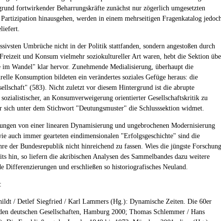
grund fortwirkender Beharrungskräfte zunächst nur zögerlich umgesetzten
 Partizipation hinausgehen, werden in einem mehrseitigen Fragenkatalog jedoc
liefert.
ssivsten Umbrüche nicht in der Politik stattfanden, sondern angestoßen durch
Freizeit und Konsum vielmehr soziokultureller Art waren, hebt die Sektion übe
e im Wandel" klar hervor. Zunehmende Medialisierung, überhaupt die
relle Konsumption bildeten ein verändertes soziales Gefüge heraus: die
ellschaft" (583). Nicht zuletzt vor diesem Hintergrund ist die abrupte
 sozialistischer, an Konsumverweigerung orientierter Gesellschaftskritik zu
er sich unter dem Stichwort "Deutungsmuster" die Schlusssektion widmet.
lungen von einer linearen Dynamisierung und ungebrochenen Modernisierung
wie auch immer gearteten eindimensionalen "Erfolgsgeschichte" sind die
hre der Bundesrepublik nicht hinreichend zu fassen. Wies die jüngste Forschun
eits hin, so liefern die akribischen Analysen des Sammelbandes dazu weitere
e Differenzierungen und erschließen so historiografisches Neuland.
:
hildt / Detlef Siegfried / Karl Lammers (Hg.): Dynamische Zeiten. Die 60er
iden deutschen Gesellschaften, Hamburg 2000; Thomas Schlemmer / Hans