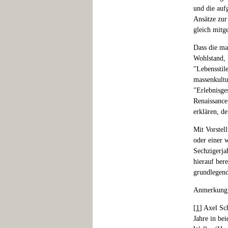
und die auf
Ansätze zur
gleich mitge
Dass die ma
Wohlstand, 
"Lebensstil
massenkultu
"Erlebnisges
Renaissance
erklären, d
Mit Vorstel
oder einer 
Sechzigerja
hierauf ber
grundlegend
Anmerkung
[
1
] Axel Sc
Jahre in be