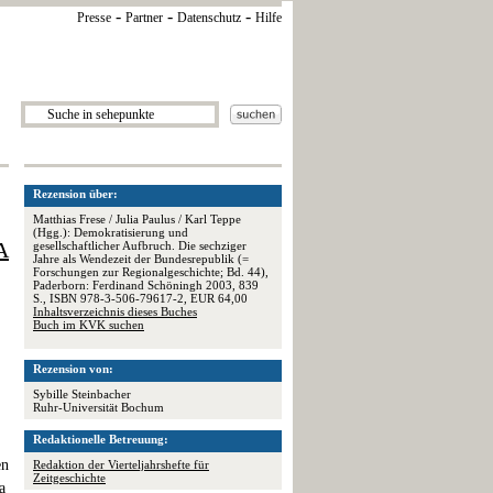
-
-
-
Presse
Partner
Datenschutz
Hilfe
Rezension über:
Matthias Frese / Julia Paulus / Karl Teppe
(Hgg.): Demokratisierung und
A
gesellschaftlicher Aufbruch. Die sechziger
Jahre als Wendezeit der Bundesrepublik (=
Forschungen zur Regionalgeschichte; Bd. 44),
Paderborn: Ferdinand Schöningh 2003, 839
S., ISBN 978-3-506-79617-2, EUR 64,00
Inhaltsverzeichnis dieses Buches
Buch im KVK suchen
Rezension von:
Sybille Steinbacher
Ruhr-Universität Bochum
Redaktionelle Betreuung:
en
Redaktion der Vierteljahrshefte für
Zeitgeschichte
a