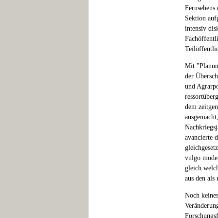
Fernsehens 
Sektion auf
intensiv dis
Fachöffentl
Teilöffentl
Mit "Planun
der Übersch
und Agrarpo
ressortüber
dem zeitgen
ausgemacht,
Nachkriegsj
avancierte 
gleichgesetz
vulgo moder
gleich wel
aus den al
Noch keines
Veränderung
Forschungsf