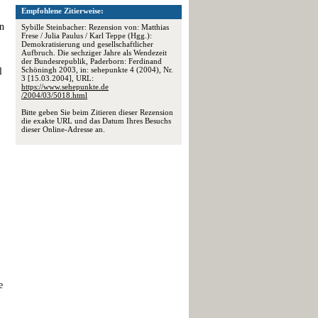
Empfohlene Zitierweise:
n
Sybille Steinbacher: Rezension von: Matthias
Frese / Julia Paulus / Karl Teppe (Hgg.):
Demokratisierung und gesellschaftlicher
Aufbruch. Die sechziger Jahre als Wendezeit
der Bundesrepublik, Paderborn: Ferdinand
Schöningh 2003, in: sehepunkte 4 (2004), Nr.
l
3 [15.03.2004], URL:
https://www.sehepunkte.de
/2004/03/5018.html
Bitte geben Sie beim Zitieren dieser Rezension
die exakte URL und das Datum Ihres Besuchs
dieser Online-Adresse an.
e