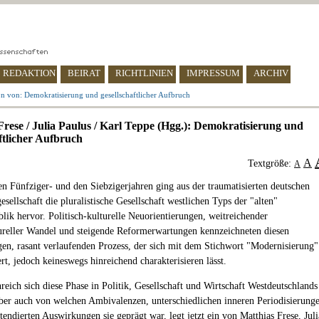
REDAKTION
BEIRAT
RICHTLINIEN
IMPRESSUM
ARCHIV
n von: Demokratisierung und gesellschaftlicher Aufbruch
Frese / Julia Paulus / Karl Teppe (Hgg.): Demokratisierung und
aftlicher Aufbruch
A
Textgröße:
A
n Fünfziger- und den Siebzigerjahren ging aus der traumatisierten deutschen
sellschaft die pluralistische Gesellschaft westlichen Typs der "alten"
lik hervor. Politisch-kulturelle Neuorientierungen, weitreichender
tureller Wandel und steigende Reformerwartungen kennzeichneten diesen
igen, rasant verlaufenden Prozess, der sich mit dem Stichwort "Modernisierung"
rt, jedoch keineswegs hinreichend charakterisieren lässt.
reich sich diese Phase in Politik, Gesellschaft und Wirtschaft Westdeutschlands
 aber auch von welchen Ambivalenzen, unterschiedlichen inneren Periodisierung
tendierten Auswirkungen sie geprägt war, legt jetzt ein von Matthias Frese, Juli