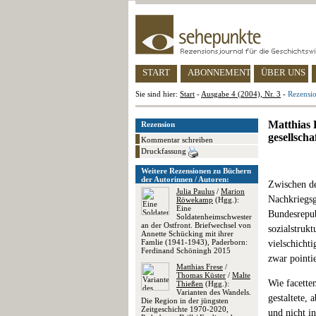
START
ABONNEMENT
ÜBER UNS
Sie sind hier:
Start
-
Ausgabe 4 (2004), Nr. 3
-
Rezensio
Matthias 
Rezension
gesellsch
Kommentar schreiben
Druckfassung
Weitere Rezensionen zu Büchern
der Autorinnen / Autoren:
Zwischen de
Julia Paulus
/
Marion
Nachkriegsge
Röwekamp
(Hgg.):
Eine
Bundesrepub
Soldatenheimschwester
an der Ostfront. Briefwechsel von
sozialstruk
Annette Schücking mit ihrer
Famlie (1941-1943), Paderborn:
vielschicht
Ferdinand Schöningh 2015
zwar pointie
Matthias Frese
/
Thomas Küster
/
Malte
Wie facetten
Thießen
(Hgg.):
Varianten des Wandels.
gestaltete,
Die Region in der jüngsten
Zeitgeschichte 1970-2020,
und nicht in