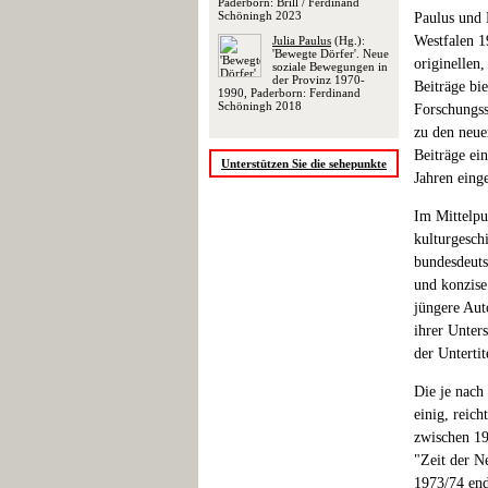
Paderborn: Brill / Ferdinand
Schöningh 2023
Paulus und 
Westfalen 1
Julia Paulus
(Hg.):
'Bewegte Dörfer'. Neue
originellen
soziale Bewegungen in
der Provinz 1970-
Beiträge bi
1990, Paderborn: Ferdinand
Schöningh 2018
Forschungsst
zu den neue
Beiträge ein
Unterstützen Sie die sehepunkte
Jahren einge
Im Mittelpun
kulturgesch
bundesdeuts
und konzise
jüngere Aut
ihrer Unter
der Unterti
Die je nach
einig, reic
zwischen 19
"Zeit der N
1973/74 endg