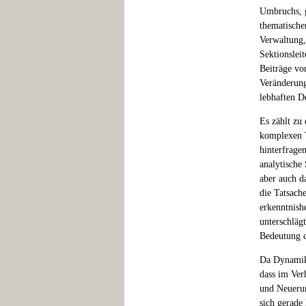
Umbruchs, g
thematische
Verwaltung,
Sektionslei
Beiträge vo
Veränderung
lebhaften D
Es zählt zu
komplexen T
hinterfrage
analytische
aber auch d
die Tatsach
erkenntnish
unterschläg
Bedeutung d
Da Dynamik 
dass im Ver
und Neuerun
sich gerade