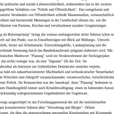
die politische und soziale Lebenswirklichkeit, insbesondere das in der zweiten
gegriffene Verhältnis von "Politik und Öffentlichkeit". Das weitgefasste und
kutierte Verständnis von Öffentlichkeit schließt Massenmedien, wissenschaftlich
ichkeit und kursierende Meinungen in der Gesellschaft ebenso ein, wie die
ichkeiten von Parteien, Kirchen und verschiedenen sozialen Gruppierungen.
g als Reformprinzip" bringt die weitaus umfangreichste dritte Sektion schon in
rift auf den Punkt, was in Einzelbeiträgen mit Blick auf Bildungs-, Umwelt-
litik, ferner auf Arbeitsmarkt, Entwicklungshilfe, Landesplanung und die
greifende Steuerung durch das Bundeskanzleramt prägnant elaboriert wird. Mit
össischen Modewort "Planung" wird ein Strukturelement der Sechzigerjahre
 das nichts weniger war, als eine "Signatur" (8) der Zeit. Im
ahrzehnt als Antonym zur freiheitlichen Demokratie zunächst verpönt,
das bald mit zukunftsorientierter Machbarkeit und technokratischer Steuerbarkei
te Wörtchen zum Inbegriff vorausschauender, verantwortlicher, fortschrittlicher
ner Politik. Ihr Kennzeichen war der Januskopf, denn "Planung" bedeutete in
chem Handlungsfeld immer auch Krisenbewältigung: einen zu bahnenden Auswe
s rückständig wahrgenommenen Gegebenheiten der Gegenwart.
wegs ausgeschöpft ist das Forschungspotenzial der auf die institutionellen
en konzentrierten Sektion über "Verwaltung und Bürger". Offene
ragen, die über die angesprochenen personellen Kontinuitäten seit Kriegsende