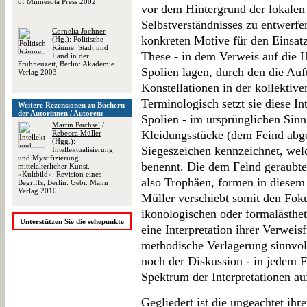
of Minnesota Press 2002
vor dem Hintergrund der lokale
Selbstverständnisses zu entwerfe
Cornelia Jöchner
konkreten Motive für den Einsatz
(Hg.): Politische
Räume. Stadt und
These - in dem Verweis auf die H
Land in der
Frühneuzeit, Berlin: Akademie
Spolien lagen, durch den die Auf
Verlag 2003
Konstellationen in der kollektive
Terminologisch setzt sie diese In
Weitere Rezensionen zu Büchern
der Autorinnen / Autoren:
Spolien - im ursprünglichen Sin
Martin Büchsel
/
Kleidungsstücke (dem Feind abg
Rebecca Müller
(Hgg.):
Siegeszeichen kennzeichnet, welc
Intellektualisierung
und Mystifizierung
benennt. Die dem Feind geraubten
mittelalterlicher Kunst.
»Kultbild«: Revision eines
also Trophäen, formen in diesem 
Begriffs, Berlin: Gebr. Mann
Verlag 2010
Müller verschiebt somit den Fok
ikonologischen oder formalästhet
Unterstützen Sie die sehepunkte
eine Interpretation ihrer Verwei
methodische Verlagerung sinnvol
noch der Diskussion - in jedem Fa
Spektrum der Interpretationen au
Gegliedert ist die ungeachtet ihr