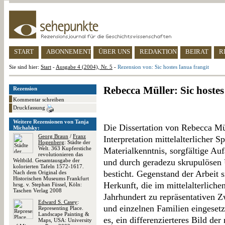
START
ABONNEMENT
ÜBER UNS
REDAKTION
BEIRAT
R
Sie sind hier:
Start
-
Ausgabe 4 (2004), Nr. 5
-
Rezension von: Sic hostes Ianua frangit
Rebecca Müller: Sic hostes
Rezension
Kommentar schreiben
Druckfassung
Weitere Rezensionen von Tanja
Die Dissertation von Rebecca Mül
Michalsky:
Georg Braun
/
Franz
Interpretation mittelalterlicher
Hogenberg
: Städte der
Welt. 363 Kupferstiche
Materialkenntnis, sorgfältige Au
revolutionieren das
Weltbild. Gesamtausgabe der
und durch geradezu skrupulösen
kolorierten Tafeln 1572-1617.
besticht. Gegenstand der Arbeit s
Nach dem Original des
Historischen Museums Frankfurt
Herkunft, die im mittelalterlich
hrsg. v. Stephan Füssel, Köln:
Taschen Verlag 2008
Jahrhundert zu repräsentativen
Edward S. Casey
:
und einzelnen Familien eingesetz
Representing Place.
Landscape Painting &
es, ein differenzierteres Bild de
Maps, USA: University