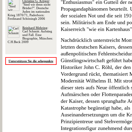
Christine G. Krüger
:
"Enthusiasmus" ein Gutteil der n
"Sind wir denn nicht
Propagandaphänomen beurteilt. U
Brüder?". Deutsche
Juden im nationalen
der sozialen Not und die seit 1
Krieg 1870/71, Paderborn:
Ferdinand Schöningh 2006
sein. Militärisch am Ende und pol
Reinhard Mehring
:
Kaiserreich "wie ein Kartenhaus
Carl Schmitt. Aufstieg
und Fall. Eine
Biographie, München:
Nachdrücklich unterstreicht Mom
C.H.Beck 2009
letzten deutschen Kaisers, desse
außenpolitischen Fehlentscheidu
Günstlingswirtschaft geführt ha
Unterstützen Sie die sehepunkte
Historiker John C. Röhl, der de
Vordergrund rückt, thematisiert
Modernität Wilhelms II. Mit str
dieser stets aufs Neue öffentlich
Aufmärschen oder Flottenparaden"
der Kaiser, dessen sprunghafte A
Katastrophe begünstigt habe, als
Auseinandersetzungen um die Kri
Prinzipientreue und Stehvermögen
Integrationsfigur zunehmend dur