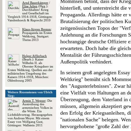
Mommsen betont, dass der Krieg a
Arnd Bauerkämper
/
Elise Julien
(Hgg.):
hinterließ, und unterstreicht die
Durchhalten! Krieg
und Gesellschaft im
Propaganda. Allerdings hätte er 
Vergleich 1914-1918, Göttingen:
Vandenhoeck & Ruprecht 2010
Brutalisierung der politischen Ku
zeitgenössischen Topos der "Ver
Klaus-Jürgen Bremm
:
Propaganda im Ersten
Anlehnung an die Forschungen Sti
Weltkrieg, Stuttgart:
Theiss 2013
hochrangige deutsche Offiziere e
erwarteten. Doch habe die gleic
Mentalität der Führungsschichten
Holger Afflerbach
(Bearb.): Kaiser
Außenpolitik verhindert.
Wilhelm II. als
Oberster Kriegsherr im
Ersten Weltkrieg. Quellen aus der
In seinem groß angelegten Essay
militärischen Umgebung des
Kaisers 1914-1918, München:
Weltkrieg" bemüht sich Mommsen
Oldenbourg 2005
des "Augusterlebnisses". Zwar h
eine Vielfalt von Haltungen an de
Weitere Rezensionen von Ulrich
Sieg:
Überzeugung, dem Vaterland in d
Armin T. Wegner
: Die
Austreibung des
müssen, allgemein akzeptiert g
armenischen Volkes in
die Wüste. Ein
den Erfolg der Kriegsanleihen, di
Lichtbildvortrag. Herausgegeben
von Andreas Meyer. Mit einem
"nationalen Sache" belegen. Weni
Essay von Wolfgang Gust,
Göttingen: Wallstein 2011
hervorgehobene "große Zahl der K