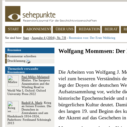
START
ABONNEMENT
ÜBER UNS
REDAKTION
BEIRAT
R
Sie sind hier:
Start
-
Ausgabe 4 (2004), Nr. 7/8
-
Rezension von: Der Erste Weltkrieg
Wolfgang Mommsen: Der E
Rezension
Kommentar schreiben
Druckfassung
Thematisch verwandte
Die Arbeiten von Wolfgang J. M
Rezensionen:
Paul Miller-Melamed
:
viel zum besseren Verständnis de
Misfire. The Sarajevo
Assassination and the
legt der Doyen der deutschen We
Winding Road to
World War I, Oxford: Oxford
Aufsatzsammlung vor, welche di
University Press 2022
historische Epochenscheide und 
Rudolf A. Mark
: Krieg
bürgerlichen Kultur deutet. Dami
an fernen Fronten. Die
Deutschen in
des langen 19. und Beginn des ku
Zentralasien und am
Hindukusch 1914-1924,
der Akzent auf das Geschehen in
Paderborn: Ferdinand Schöningh
2013