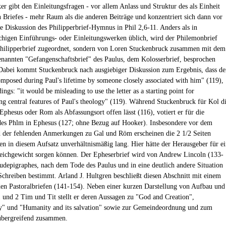
er gibt den Einleitungsfragen - vor allem Anlass und Struktur des als Einheit
 Briefes - mehr Raum als die anderen Beiträge und konzentriert sich dann vor
ie Diskussion des Philipperbrief-Hymnus in Phil 2,6-11. Anders als in
chigen Einführungs- oder Einleitungswerken üblich, wird der Philemonbrief
hilipperbrief zugeordnet, sondern von Loren Stuckenbruck zusammen mit dem
genannten "Gefangenschaftsbrief" des Paulus, dem Kolosserbrief, besprochen
Dabei kommt Stuckenbruck nach ausgiebiger Diskussion zum Ergebnis, dass de
mposed during Paul's lifetime by someone closely associated with him" (119),
dings: "it would be misleading to use the letter as a starting point for
ing central features of Paul's theology" (119). Während Stuckenbruck für Kol d
Ephesus oder Rom als Abfassungsort offen lässt (116), votiert er für die
es Phlm in Ephesus (127; ohne Bezug auf Hooker). Insbesondere vor dem
 der fehlenden Anmerkungen zu Gal und Röm erscheinen die 2 1/2 Seiten
 in diesem Aufsatz unverhältnismäßig lang. Hier hätte der Herausgeber für e
leichgewicht sorgen können. Der Epheserbrief wird von Andrew Lincoln (133-
eudepigraphes, nach dem Tode des Paulus und in eine deutlich andere Situation
 Schreiben bestimmt. Arland J. Hultgren beschließt diesen Abschnitt mit einem
den Pastoralbriefen (141-154). Neben einer kurzen Darstellung von Aufbau und
1 und 2 Tim und Tit stellt er deren Aussagen zu "God and Creation",
y" und "Humanity and its salvation" sowie zur Gemeindeordnung und zum
übergreifend zusammen.