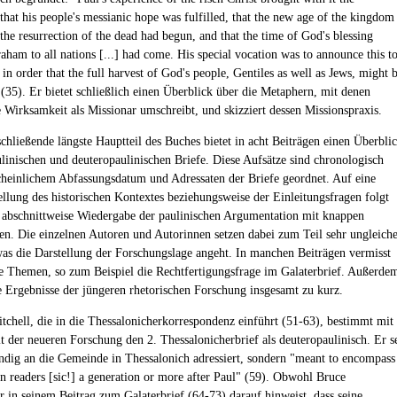
that his people's messianic hope was fulfilled, that the new age of the kingdom
the resurrection of the dead had begun, and that the time of God's blessing
aham to all nations [...] had come. His special vocation was to announce this t
 in order that the full harvest of God's people, Gentiles as well as Jews, might 
 (35). Er bietet schließlich einen Überblick über die Metaphern, mit denen
e Wirksamkeit als Missionar umschreibt, und skizziert dessen Missionspraxis.
schließende längste Hauptteil des Buches bietet in acht Beiträgen einen Überbli
ulinischen und deuteropaulinischen Briefe. Diese Aufsätze sind chronologisch
heinlichem Abfassungsdatum und Adressaten der Briefe geordnet. Auf eine
ellung des historischen Kontextes beziehungsweise der Einleitungsfragen folgt
e abschnittweise Wiedergabe der paulinischen Argumentation mit knappen
en. Die einzelnen Autoren und Autorinnen setzen dabei zum Teil sehr ungleich
as die Darstellung der Forschungslage angeht. In manchen Beiträgen vermisst
e Themen, so zum Beispiel die Rechtfertigungsfrage im Galaterbrief. Außerde
Ergebnisse der jüngeren rhetorischen Forschung insgesamt zu kurz.
tchell, die in die Thessalonicherkorrespondenz einführt (51-63), bestimmt mit
t der neueren Forschung den 2. Thessalonicherbrief als deuteropaulinisch. Er s
ndig an die Gemeinde in Thessalonich adressiert, sondern "meant to encompass
an readers [sic!] a generation or more after Paul" (59). Obwohl Bruce
 in seinem Beitrag zum Galaterbrief (64-73) darauf hinweist, dass seine