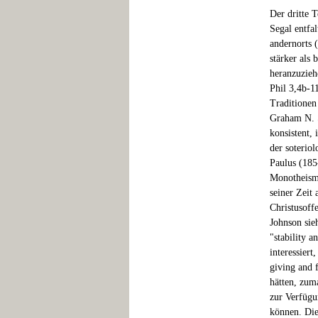
Der dritte 
Segal entfal
andernorts 
stärker als 
heranzuzieh
Phil 3,4b-1
Traditionen
Graham N. S
konsistent,
der soterio
Paulus (185
Monotheismu
seiner Zeit
Christusof
Johnson sie
"stability a
interessiert
giving and 
hätten, zum
zur Verfügu
können. Die