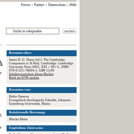
-
-
-
Presse
Partner
Datenschutz
Hilfe
Rezension über:
James D. G. Dunn (ed.): The Cambridge
A
Companion to St Paul, Cambridge: Cambridge
University Press 2003, XXI + 301 S., ISBN
978-0-521-78694-2, GBP 15,99
or
Inhaltsverzeichnis dieses Buches
Buch im KVK suchen
Rezension von:
Heike Omerzu
Evangelisch-theologische Fakultät, Johannes
Gutenberg-Universität, Mainz
Redaktionelle Betreuung:
),
Mischa Meier
s
Empfohlene Zitierweise: