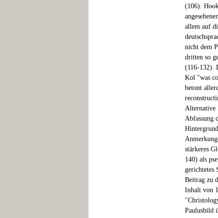
(106). Hook
angesehenen
allem auf d
deutschspra
nicht dem P
dritten so 
(116-132). 
Kol "was co
betont aller
reconstruct
Alternative 
Abfassung d
Hintergrund
Anmerkungen
stärkeres G
140) als ps
gerichtetes
Beitrag zu 
Inhalt von 
"Christolog
Paulusbild 