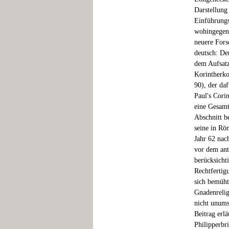
Darstellung 
Einführungs
wohingegen 
neuere Fors
deutsch: Der
dem Aufsatz
Korintherko
90), der daf
Paul's Cori
eine Gesamt
Abschnitt b
seine in Rö
Jahr 62 nac
vor dem ant
berücksicht
Rechtfertigu
sich bemüht
Gnadenrelig
nicht unums
Beitrag erl
Philipperbr