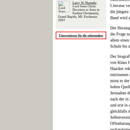
Larry W. Hurtado
:
Literatur v
Lord Jesus Christ.
Devotion to Jesus in
die jüngere
Earliest Christianity,
Grand Rapids, MI: Eerdmans
Band wird a
2003
Der Herausg
die Frage n
Unterstützen Sie die sehepunkte
allem einen
Schule bis 
Der biografi
von Klaus H
Haacker rek
entrissenen
misst er de
hohen Quell
Jerusalem d
nach der in
und erst in
gleichfalls 
Selbstverstä
Offenbarung
eschatologis