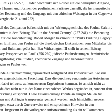
n Ethik (212-223). Leider beschränkt sich Rosner auf die deskriptive Aufgabe,
e Themen und Formen der paulinischen Paränese darstellt, die hermeneutische
der Bedeutung und des Umgangs mit den ethischen Weisungen in der Gegenwar
(vergleiche 214 und 222).
Teil des Companion befasst sich mit der Wirkungsgeschichte des Paulus. Calvin 
kutiert in dem Beitrag "Paul in the Second Century" (227-241) die Bedeutung
s für die Kanonbildung. Robert Morgan beschreibt in "Paul's Enduring Legacy"
en Einfluss, den Paulus auf die theologischen Diskussionen vom Mittelalter bis
h und Bultmann geübt hat. Ben Witherington III stellt in seinem Beitrag
ry Perspectives on Paul" (256-269) jüdische Paulusdeutungen, feministische
ngstheologische Studien, rhetorische Zugänge und kanonzentrierte
gen zu Paulus vor.
ende Aufsatzsammlung repräsentiert weitgehend den konservativen Konsens
er angelsächsischer Forschung. Dass die durchweg renommierten Autorinnen
 dabei teilweise zu kontroversen Ergebnissen kommen, ist an sich nicht zu
da dies nicht nur in der Natur eines solchen Werkes begründet ist, sondern dem
orschung entspricht. Diese Diskussionslage könnte an einigen Stellen für
en und Anfänger transparenter gemacht werden, auch hinsichtlich neuerer
ngen, etwa durch Querverweise und entsprechende Hinweise in den
. Insgesamt ist die vorliegende Aufsatzsammlung als ein willkommenes