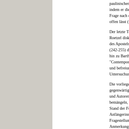
paulinische
indem er di
Frage nach 
offen lässt 
Der letzte 
Roetzel dis
des Apostel
(242-255) d
hin zu Bart
"Contempora
und befreiu
Untersuchun
Die vorlieg
gegenwärtig
und Autoren
bemängeln, 
Stand der F
Anfängerinn
Fragestellu
Anmerkungen