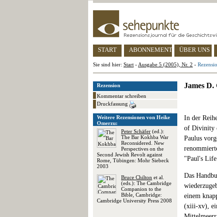
START
ABONNEMENT
ÜBER UNS
Sie sind hier:
Start
-
Ausgabe 5 (2005), Nr. 2
-
Rezensi
James D. 
Rezension
Kommentar schreiben
Druckfassung
Weitere Rezensionen von Heike
In der Reih
Omerzu:
of Divinity
Peter Schäfer
(ed.):
The Bar Kokhba War
Paulus vorge
Reconsidered. New
renommierte
Perspectives on the
Second Jewish Revolt against
"Paul's Lif
Rome, Tübingen: Mohr Siebeck
2003
Das Handbuc
Bruce Chilton
et al.
(eds.): The Cambridge
wiederzugeb
Companion to the
Bible, Cambridge:
einem knapp
Cambridge University Press 2008
(xiii-xv), e
Mittelmeerr