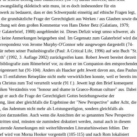
zwangsläufig eklektisch sein muss, ist es doch insbesondere für ein
werk zu bedauern, dass er den Schwerpunkt einseitig auf ethische Fragen legt,
die grundsätzliche Frage der Gerechtigkeit aus Werken / aus Glauben sowie di
chung seit dem großen Kommentar von Hans Dieter Betz (Galatians, 1979;
 Galaterbrief, 1988) ausgeblendet ist. Dieses Defizit wiegt umso schwerer, als
 keine Anmerkungen beigegeben sind. Im Gegensatz zum Galaterbrief wird di
rrespondenz von Jerome Murphy-O'Connor sehr ausgewogen dargestellt (74-
ür neben seiner Paulusbiografie (Paul: A Critical Life, 1996) auf sein Buch "St
nth" (1992, 3. Auflage 2002) zurückgreifen kann. Robert Jewett bereitet derzeit
bibliografie zum Römerbrief vor, zu dem er im Companion den entsprechende
eigesteuert hat (91-104). Anders als Haacker geht Jewett davon aus, dass Paulus
m 15 entfalteten Reisepläne nicht mehr verwirklichen konnte, weil er bereits im
h Christus zum Tod verurteilt wurde (91 f.). Jewett legt den Brief konsequent
iken Verständnis von "honour and shame in Graeco-Roman culture" aus. Dabei
igt er auch die Frage der Gerechtigkeit Gottes beziehungsweise der
ng, lässt aber gleichfalls die Ergebnisse der "New Perspective" außer Acht, die
, das Judentum nicht mehr als Leistungsreligion, sondern gleichfalls als
ion darzustellen. Auch wenn die Ansichten der so genannten New Perspective
tritten sind, müssten sie zumindest diskutiert werden, zumal auch in diesem
äuternde Anmerkungen mit weiterführenden Literaturhinweisen fehlen. Der
ief wird von Morna Hooker vorgestellt (105-115) und nach Rom lokalisiert