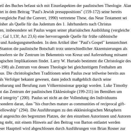
Teil des Buches befasst sich mit Einzelaspekten der paulinischen Theologie. Ala
tet in dem Beitrag "Paul's Jewish presuppositions" (159-172) seine bereits
(vergleiche Paul the Convert, 1990) vertretene These, das Neue Testament sei
bisher als Quelle für das Judentum des 1. Jahrhunderts nach Christus
en, insbesondere sei Paulus wegen seiner pharisäischen Ausbildung (vergleiche
1; Gal 1,13f; Act 23,6) eine hervorragende Quelle für frühe rabbinische
 und Auslegungsmethoden. In dem Artikel über "Paul's Gospel" kennzeichnet
tanton die paulinische Botschaft trotz unterschiedlicher Akzentuierungen als
 insofern sie ihr Zentrum im Bekenntnis von Kreuz und Auferstehung mitsamt
logischen Implikationen findet. Larry W. Hurtado bestimmt die Christologie des
-198) als Zentrum von dessen Theologie bei gleichzeitigem Festhalten am
s. Die christologischen Traditionen seien Paulus zwar teilweise bereits aus
 als Verfolger bekannt gewesen, dann jedoch maßgeblich durch seine
fenbarung und Berufung zum Völkermissionar geprägt worden. Luke Timothy
ht das Zentrum der paulinischen Ekklesiologie (199-211) im Bemühen um
nd integrity" (200). Paulus sei nicht an der Vollendung des Individuums
, sondern daran, dass "his churches mature as communities of reciprocal gift-
fellowship" (294). Die Ausführungen zu den ekklesiologischen Metaphern
al angesichts des begrenzten Platzes, der den einzelnen Autorinnen und Autoren
ng steht, mit einem Hinweis auf den Beitrag von Barton entlastet werden
ser Hauptteil wird abgeschlossen durch Ausführungen von Brian Rosner zur