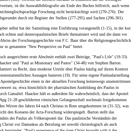
erweisen, ist die Auswahlbibliografie am Ende des Buches hilfreich, auch wenn
 nichtenglischsprachige Forschung nicht berücksichtigt wird (270-276). Der
bgerundet durch ein Register der Stellen (277-295) und Sachen (296-301).
eber selbst hat der Sammlung eine Einführung vorangestellt (1-15), in der kur
ach echten und deuteropaulinischen Briefe thematisiert wird und die dann vor
 Abriss der Forschungsgeschichte von F.C. Baur über die Religionsgeschichtlic
zur so genannten "New Perspective on Paul" bietet.
sch ausgerichtete erste Abschnitt enthält zwei Beiträge, "Paul's Life" (19-33)
aacker und "Paul as Missionary and Pastor" (34-48) von Stephen Barton.
lamiert zu Recht, dass moderne Urteile über Paulus häufig auf ihrem Kontext
 neutestamentlichen Aussagen basieren (19). Für seine eigene Paulusdarstellung
r Apostelgeschichte einen in der aktuellen Forschung keineswegs unumstrittenen
enwert zu, etwa hinsichtlich der pharisäischen Ausbildung des Paulus in
urch Gamaliel. Haacker hält es außerdem für wahrscheinlich, dass der Apostel
 Apg 21-28 geschilderten römischen Gefangenschaft nochmals freigekommen
 den Wirren des Jahres 64 nach Christus in Rom umgekommen ist (31-32), was
nicht den Konsens der Acta-Forschung widerspiegelt. Barton stellt das
ndnis des Paulus als Völkerapostel dar. Das paulinische Verständnis der
 Christi vor Damaskus als Berufung sei sowohl christologisch als auch
ch begründet: "Paul's experience of the risen Christ brought with it the