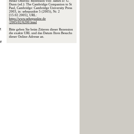
Heike Omerzu: Rezension von: James D. G.
Dunn (ed.): The Cambridge Companion to St
Paul, Cambridge: Cambridge University Press
2003, in: sehepunkte 5 (2005), Nr. 2
[15.02.2005], URL:
https://www.sehepunkte.de
/2005/02/6200.html
z
Bitte geben Sie beim Zitieren dieser Rezension
die exakte URL und das Datum Ihres Besuchs
dieser Online-Adresse an.
he