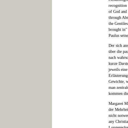
recognition 
of God and 
through Abr
the Gentiles
brought in"
Paulus sein
Der sich an
über die pa
nach wahrsc
kurze Darst
jeweils ein
Erläuterung
Gewichte, w
man zentral
kommen die 
Margaret Mi
der Mehrhei
nicht notwe
any Christi
Longenecker