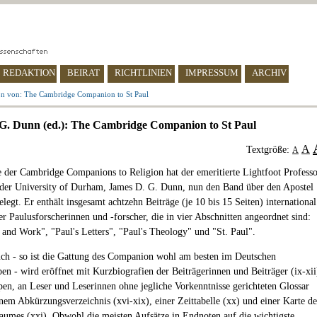
REDAKTION
BEIRAT
RICHTLINIEN
IMPRESSUM
ARCHIV
on von: The Cambridge Companion to St Paul
G. Dunn (ed.): The Cambridge Companion to St Paul
A
Textgröße:
A
e der Cambridge Companions to Religion hat der emeritierte Lightfoot Profess
 der University of Durham, James D. G. Dunn, nun den Band über den Apostel
legt. Er enthält insgesamt achtzehn Beiträge (je 10 bis 15 Seiten) international
r Paulusforscherinnen und -forscher, die in vier Abschnitten angeordnet sind:
e and Work", "Paul's Letters", "Paul's Theology" und "St. Paul".
h - so ist die Gattung des Companion wohl am besten im Deutschen
en - wird eröffnet mit Kurzbiografien der Beiträgerinnen und Beiträger (ix-xii
en, an Leser und Leserinnen ohne jegliche Vorkenntnisse gerichteten Glossar
inem Abkürzungsverzeichnis (xvi-xix), einer Zeittabelle (xx) und einer Karte de
aumes (xxi). Obwohl die meisten Aufsätze in Endnoten auf die wichtigste