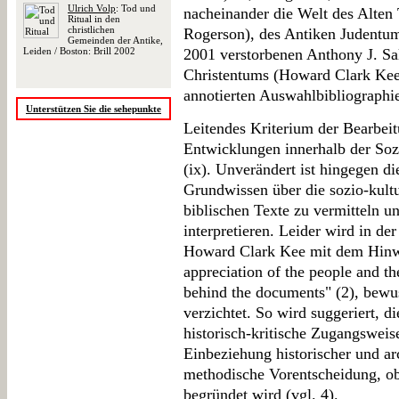
Ulrich Volp
: Tod und
nacheinander die Welt des Alten
Ritual in den
christlichen
Rogerson), des Antiken Judentum
Gemeinden der Antike,
Leiden / Boston: Brill 2002
2001 verstorbenen Anthony J. Sal
Christentums (Howard Clark Kee)
annotierten Auswahlbibliographie
Unterstützen Sie die sehepunkte
Leitendes Kriterium der Bearbei
Entwicklungen innerhalb der Soz
(ix). Unverändert ist hingegen d
Grundwissen über die sozio-kult
biblischen Texte zu vermitteln u
interpretieren. Leider wird in der
Howard Clark Kee mit dem Hinwe
appreciation of the people and th
behind the documents" (2), bewu
verzichtet. So wird suggeriert, d
historisch-kritische Zugangsweis
Einbeziehung historischer und ar
methodische Vorentscheidung, ob
begründet wird (vgl. 4).