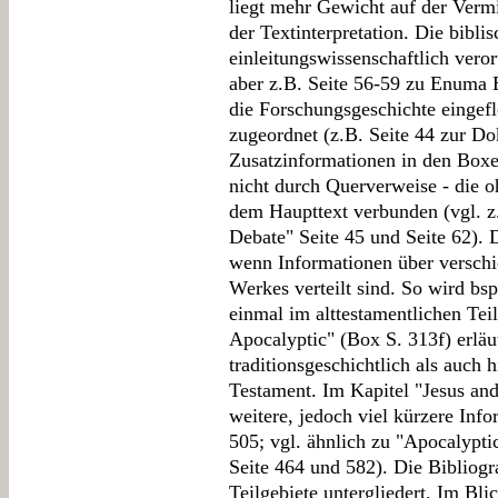
liegt mehr Gewicht auf der Vermi
der Textinterpretation. Die bibli
einleitungswissenschaftlich veror
aber z.B. Seite 56-59 zu Enuma 
die Forschungsgeschichte eingef
zugeordnet (z.B. Seite 44 zur D
Zusatzinformationen in den Boxe
nicht durch Querverweise - die o
dem Haupttext verbunden (vgl. z
Debate" Seite 45 und Seite 62). D
wenn Informationen über versch
Werkes verteilt sind. So wird b
einmal im alttestamentlichen Tei
Apocalyptic" (Box S. 313f) erläu
traditionsgeschichtlich als auch
Testament. Im Kapitel "Jesus and
weitere, jedoch viel kürzere In
505; vgl. ähnlich zu "Apocalypti
Seite 464 und 582). Die Bibliogra
Teilgebiete untergliedert. Im Blic