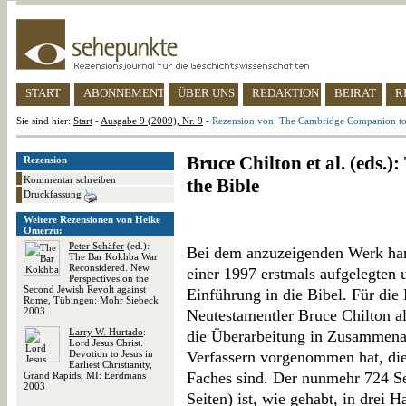
START
ABONNEMENT
ÜBER UNS
REDAKTION
BEIRAT
R
Sie sind hier:
Start
-
Ausgabe 9 (2009), Nr. 9
-
Rezension von: The Cambridge Companion to 
Bruce Chilton et al. (eds
Rezension
Kommentar schreiben
the Bible
Druckfassung
Weitere Rezensionen von Heike
Omerzu:
Peter Schäfer
(ed.):
Bei dem anzuzeigenden Werk han
The Bar Kokhba War
Reconsidered. New
einer 1997 erstmals aufgelegten
Perspectives on the
Second Jewish Revolt against
Einführung in die Bibel. Für die
Rome, Tübingen: Mohr Siebeck
2003
Neutestamentler Bruce Chilton al
Larry W. Hurtado
:
die Überarbeitung in Zusammenar
Lord Jesus Christ.
Devotion to Jesus in
Verfassern vorgenommen hat, die 
Earliest Christianity,
Faches sind. Der nunmehr 724 Se
Grand Rapids, MI: Eerdmans
2003
Seiten) ist, wie gehabt, in drei Ha