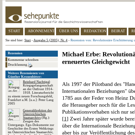
START
ABONNEMENT
ÜBER UNS
REDAKTION
BEIRAT
R
Sie sind hier:
Start
-
Ausgabe 5 (2005), Nr. 4
-
Rezension von: Revolutionäre Erschütterung 
Michael Erbe: Revolution
Rezension
Kommentar schreiben
erneuertes Gleichgewicht
Druckfassung
Weitere Rezensionen von
Günther Kronenbitter:
Reinhard Nachtigal
:
Als 1997 der Pilotband des "Han
Kriegsgefangenschaft
an der Ostfront 1914-
Internationalen Beziehungen" üb
1918. Literaturbericht
zu einem neuen Forschungsfeld,
1785 aus der Feder von Heinz Du
Frankfurt a.M. [u.a.]: Peter Lang
2005
die Herausgeber noch für die Les
Generaldirektion des
Publikationsvorhaben sich nur se
Österreichischen
Staatsarchivs
(Hg.):
[
1
] Zwei Jahre später wurde ber
Zeugen des
über die Internationale Beziehun
Untergangs. Ego-Dokumente zur
Geschichte des Ersten Weltkriegs
aber bis zur Veröffentlichung de
im Österreichischen Staatsarchiv,