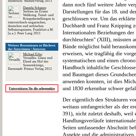
Innsbruck: StudienVerlag 2013
dann noch fünf weitere Jahre ver
Daniela Schanes
:
Darstellungen für das 18. und de
Serbien im Ersten
Weltkrieg. Feind- und
geschlossen vor. Um das erklärte
Kriegsdarstellungen in
österreichisch-ungarischen,
Duchhardt und Franz Knipping zu
deutschen und serbischen
Selbstzeugnissen, Frankfurt a.M.
Internationalen Beziehungen der
[u.a.]: Peter Lang 2011
durchleuchten" (XIII), müssten 
Weitere Rezensionen zu Büchern
Bände möglichst bald herauskom
der Autorinnen / Autoren:
erweisen, wie tragfähig die vorg
Michael Erbe
:
Versailles. Glanz und
systematischen und einen chronol
Elend am Hof des
Sonnenkönigs,
Handbuch inhaltliche Geschlosse
Darmstadt: Primus Verlag 2012
und Baumgart dieses Grundschem
anwenden konnten, ist dies Mich
und 1830 erkennbar schwer gefal
Unterstützen Sie die sehepunkte
Der eigentlich den Strukturen vo
weitaus umfangreicher als der er
391), nicht zuletzt deshalb, weil
Handlungsverläufe internationaler 
Seiten umfassender Abschnitt beh
Aspekte und die administrativen,