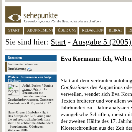
START
ABONNEMENT
ÜBER UNS
REDAKTION
BEIRAT
R
Sie sind hier:
Start
-
Ausgabe 5 (2005),
Eva Kormann: Ich, Welt u
Rezension
Kommentar schreiben
Druckfassung
Weitere Rezensionen von Antje
Statt auf dem vertrauten autobi
Flüchter:
Judith Becker
/
Bettina
Confessiones
des Augustinus od
Braun
(Hgg.): Die
Begegnung mit
verweilen, wendet sich Eva Korma
Fremden und das
Geschichtsbewusstsein, Göttingen:
Texten breiterer und vor allem 
Vandenhoeck & Ruprecht 2012
Jahrhundert zu. Dafür analysiert 
Hans-Jürgen Lüsebrink
(Hg.):
evangelische Schriften, meist mi
Das Europa der Aufklärung und
die außereuropäische koloniale
der zweiten Hälfte des 17. Jahrhu
Welt. Das achtzehnte Jahrhundert
- Supplementa, Göttingen:
Klosterchroniken aus der Zeit de
Wallstein 2006