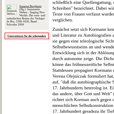
schließlich eine Quellengattung,
Susanna Burghartz
Schreiben" bezeichnet. Dabei wir
(Hg.): Inszenierte
Welten - Staging New
Texte von Frauen verfasst wurde
Worlds. Die west- und
ostindischen Reisen der Verleger
verglichen.
de Bry, 1590-1630, Basel:
Schwabe 2004
Zunächst setzt sich Kormann kenn
und Literatur zu Autobiografien 
Unterstützen Sie die sehepunkte
sie gegen eine teleologische Sic
Selbstbewusstseins an und wendet
Entwicklung sich in der Ablösun
durch autonome zeige. Die Dich
könne das frühneuzeitliche Selbst
Stattdessen propagiert Kormann d
Verena Olejniczak formuliert hat,
auf, "daß die autobiographische
17. Jahrhunderts heterolog ist. Ei
das andere, über Gott und Welt" 
richtet sich Korman auch gegen d
menschlichen Selbstkonstruktion
17. Jahrhundert geradezu ihr Tie