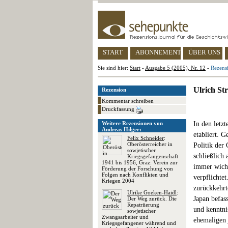
START
ABONNEMENT
ÜBER UNS
Sie sind hier:
Start
-
Ausgabe 5 (2005), Nr. 12
-
Rezens
Ulrich St
Rezension
Kommentar schreiben
Druckfassung
Weitere Rezensionen von
In den letz
Andreas Hilger:
etabliert. 
Felix Schneider
:
Oberösterreicher in
Politik der
sowjetischer
schließlich
Kriegsgefangenschaft
1941 bis 1956, Graz: Verein zur
immer wicht
Förderung der Forschung von
Folgen nach Konflikten und
verpflichtet
Kriegen 2004
zurückkehrt
Ulrike Goeken-Haidl
:
Japan befas
Der Weg zurück. Die
Repatriierung
und kenntni
sowjetischer
Zwangsarbeiter und
ehemaligen 
Kriegsgefangener während und