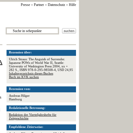
-
-
-
Presse
Partner
Datenschutz
Hilfe
Rezension über:
Ulrich Straus: The Anguish of Surrender.
A
Japanese POWs of World War II, Seattle:
University of Washington Press 2004, xx +
282 S., ISBN 978-0-295-98508-4, USD 24,95
Inhaltsverzeichnis dieses Buches
Buch im KVK suchen
Rezension von:
Andreas Hilger
s
Hamburg
Redaktionelle Betreuung:
t
Redaktion der Vierteljahrshefte für
Zeitgeschichte
Empfohlene Zitierweise: