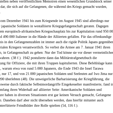
e stellen neben veröffentlichten Memoiren einen wesentlichen Grundstock seiner
dar, die sich auf die Gefangenen, die während des Kriegs gemacht wurden,
.
 vom Dezember 1941 bis zum Kriegsende im August 1945 sind allerdings nur
 japanische Soldaten in westalliierte Kriegsgefangenschaft geraten. Dagegen
em europäisch-afrikanischen Kriegsschauplatz bis zur Kapitulation rund 950.0
d 490.000 Italiener in die Hände der Alliierten gefallen. Für das offenkundige
nis in den Gefangenenzahlen ist immer auch die rigide Politik Japans gegenübe
rialen Kriegern verantwortlich. So verbot die Armee am 7. Januar 1941 ihren
, in Gefangenschaft zu gehen: Nur der Tod könne sie vor dieser vermeintliche
ahren. (38 f.). 1942 postulierte dann das Militärstrafgesetzbuch die
gung für Offiziere, die mit ihren Truppen kapitulierten. Diese Befehlslage kann
n, warum etwa von rund 5.000 Japanern, die Ende 1943 die Insel Tarawa
n, nur 17, und von 21.000 japanischen Soldaten und Seeleuten auf Iwo Jima nur
200 überlebten (48). Die unweigerliche Barbarisierung der Kriegführung, die
lsweise durch faktische Selbstmordangriffe Eingekesselter manifestierte, fand i
fang ihren Widerhall auf alliierter Seite: Amerikanische Soldaten und
 haben in diversen Situationen erst gar keinen Versuch gemacht, Gefangene
n. Daneben darf aber nicht übersehen werden, dass hierfür mitunter auch
unterfütterte Feindbilder ihre Rolle spielten (54, 116 f.).