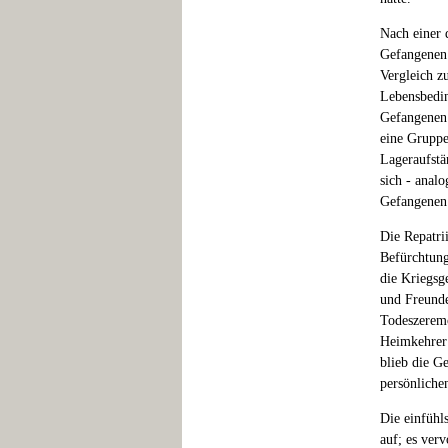
Nach einer 
Gefangenen 
Vergleich z
Lebensbedin
Gefangenen 
eine Gruppe
Lageraufstä
sich - anal
Gefangenen 
Die Repatri
Befürchtung
die Kriegsg
und Freunde
Todeszeremo
Heimkehrer 
blieb die G
persönliche
Die einfühl
auf; es ver