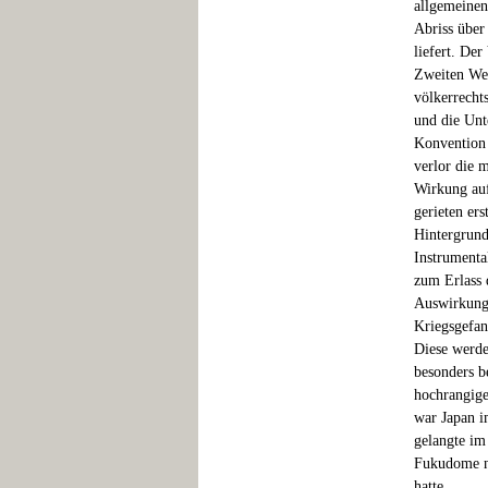
allgemeinen
Abriss über
liefert. De
Zweiten We
völkerrecht
und die Unt
Konvention 
verlor die 
Wirkung auf
gerieten er
Hintergrund
Instrumenta
zum Erlass 
Auswirkunge
Kriegsgefan
Diese werde
besonders b
hochrangige
war Japan i
gelangte im
Fukudome na
hatte.