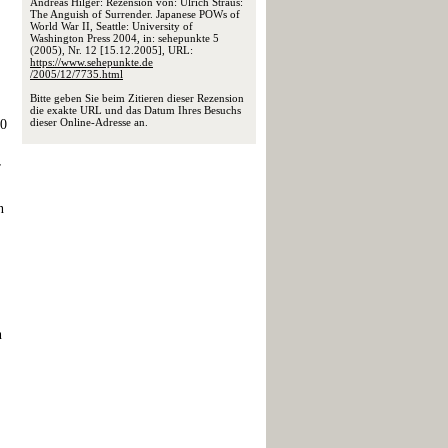
Andreas Hilger: Rezension von: Ulrich Straus:
The Anguish of Surrender. Japanese POWs of
World War II, Seattle: University of
Washington Press 2004, in: sehepunkte 5
(2005), Nr. 12 [15.12.2005], URL:
https://www.sehepunkte.de
/2005/12/7735.html
Bitte geben Sie beim Zitieren dieser Rezension
die exakte URL und das Datum Ihres Besuchs
dieser Online-Adresse an.
00
r
n
n