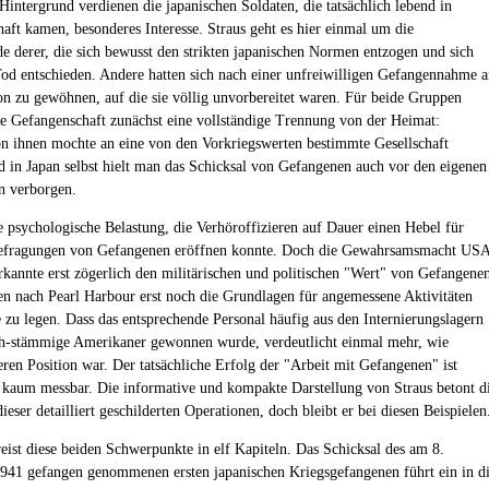
Hintergrund verdienen die japanischen Soldaten, die tatsächlich lebend in
aft kamen, besonderes Interesse. Straus geht es hier einmal um die
 derer, die sich bewusst den strikten japanischen Normen entzogen und sich
od entschieden. Andere hatten sich nach einer unfreiwilligen Gefangennahme 
ion zu gewöhnen, auf die sie völlig unvorbereitet waren. Für beide Gruppen
ie Gefangenschaft zunächst eine vollständige Trennung von der Heimat:
 ihnen mochte an eine von den Vorkriegswerten bestimmte Gesellschaft
d in Japan selbst hielt man das Schicksal von Gefangenen auch vor den eigenen
n verborgen.
e psychologische Belastung, die Verhöroffizieren auf Dauer einen Hebel für
Befragungen von Gefangenen eröffnen konnte. Doch die Gewahrsamsmacht US
kannte erst zögerlich den militärischen und politischen "Wert" von Gefangene
 nach Pearl Harbour erst noch die Grundlagen für angemessene Aktivitäten
 zu legen. Dass das entsprechende Personal häufig aus den Internierungslagern
ch-stämmige Amerikaner gewonnen wurde, verdeutlicht einmal mehr, wie
eren Position war. Der tatsächliche Erfolg der "Arbeit mit Gefangenen" ist
kaum messbar. Die informative und kompakte Darstellung von Straus betont d
eser detailliert geschilderten Operationen, doch bleibt er bei diesen Beispielen
eist diese beiden Schwerpunkte in elf Kapiteln. Das Schicksal des am 8.
41 gefangen genommenen ersten japanischen Kriegsgefangenen führt ein in d