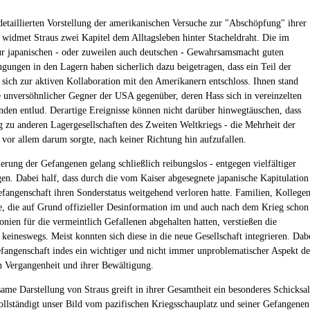
detaillierten Vorstellung der amerikanischen Versuche zur "Abschöpfung" ihrer
widmet Straus zwei Kapitel dem Alltagsleben hinter Stacheldraht. Die im
ur japanischen - oder zuweilen auch deutschen - Gewahrsamsmacht guten
gungen in den Lagern haben sicherlich dazu beigetragen, dass ein Teil der
sich zur aktiven Kollaboration mit den Amerikanern entschloss. Ihnen stand
 unversöhnlicher Gegner der USA gegenüber, deren Hass sich in vereinzelten
nden entlud. Derartige Ereignisse können nicht darüber hinwegtäuschen, dass
og zu anderen Lagergesellschaften des Zweiten Weltkriegs - die Mehrheit der
vor allem darum sorgte, nach keiner Richtung hin aufzufallen.
ierung der Gefangenen gelang schließlich reibungslos - entgegen vielfältiger
en. Dabei half, dass durch die vom Kaiser abgesegnete japanische Kapitulation
efangenschaft ihren Sonderstatus weitgehend verloren hatte. Familien, Kollege
, die auf Grund offizieller Desinformation im und auch nach dem Krieg schon
nien für die vermeintlich Gefallenen abgehalten hatten, verstießen die
keineswegs. Meist konnten sich diese in die neue Gesellschaft integrieren. Dab
efangenschaft indes ein wichtiger und nicht immer unproblematischer Aspekt de
n Vergangenheit und ihrer Bewältigung.
same Darstellung von Straus greift in ihrer Gesamtheit ein besonderes Schicksal
vollständigt unser Bild vom pazifischen Kriegsschauplatz und seiner Gefangenen