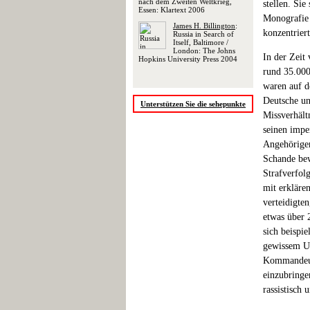
nach dem Zweiten Weltkrieg,
stellen. Si
Essen: Klartext 2006
Monografie 
James H. Billington
:
konzentriert
Russia in Search of
Itself, Baltimore /
London: The Johns
In der Zeit
Hopkins University Press 2004
rund 35.000
waren auf d
Deutsche un
Unterstützen Sie die sehepunkte
Missverhält
seinen impe
Angehörigen
Schande bew
Strafverfol
mit erkläre
verteidigte
etwas über 
sich beispie
gewissem Um
Kommandeure
einzubringe
rassistisch 