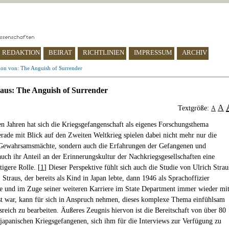
REDAKTION
BEIRAT
RICHTLINIEN
IMPRESSUM
ARCHIV
ion von: The Anguish of Surrender
raus: The Anguish of Surrender
A
Textgröße:
A
ten Jahren hat sich die Kriegsgefangenschaft als eigenes Forschungsthema
Gerade mit Blick auf den Zweiten Weltkrieg spielen dabei nicht mehr nur die
 Gewahrsamsmächte, sondern auch die Erfahrungen der Gefangenen und
 auch ihr Anteil an der Erinnerungskultur der Nachkriegsgesellschaften eine
igere Rolle. [
1
] Dieser Perspektive fühlt sich auch die Studie von Ulrich Strau
. Straus, der bereits als Kind in Japan lebte, dann 1946 als Sprachoffizier
e und im Zuge seiner weiteren Karriere im State Department immer wieder mi
st war, kann für sich in Anspruch nehmen, dieses komplexe Thema einfühlsam
sreich zu bearbeiten. Äußeres Zeugnis hiervon ist die Bereitschaft von über 80
japanischen Kriegsgefangenen, sich ihm für die Interviews zur Verfügung zu