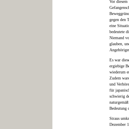
Vor diesem 
Gefangensch
Beweggründe
gegen den T
eine Situat
bedeutete d
Niemand von
glauben, un
Angehörige
Es war dies
ergiebige 
wiederum er
Zudem waren
und Verhöre
für japanis
schwierig d
naturgemäß 
Bedeutung di
Straus umkr
Dezember 19