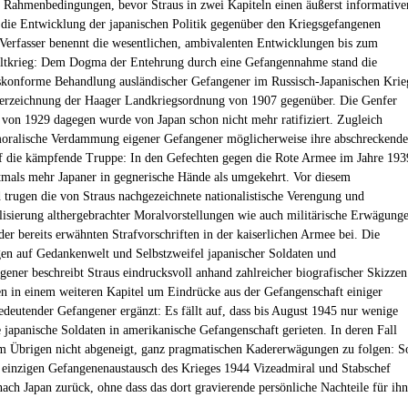
 Rahmenbedingungen, bevor Straus in zwei Kapiteln einen äußerst informative
 die Entwicklung der japanischen Politik gegenüber den Kriegsgefangenen
r Verfasser benennt die wesentlichen, ambivalenten Entwicklungen bis zum
ltkrieg: Dem Dogma der Entehrung durch eine Gefangennahme stand die
skonforme Behandlung ausländischer Gefangener im Russisch-Japanischen Krie
erzeichnung der Haager Landkriegsordnung von 1907 gegenüber. Die Genfer
von 1929 dagegen wurde von Japan schon nicht mehr ratifiziert. Zugleich
moralische Verdammung eigener Gefangener möglicherweise ihre abschreckende
 die kämpfende Truppe: In den Gefechten gegen die Rote Armee im Jahre 193
stmals mehr Japaner in gegnerische Hände als umgekehrt. Vor diesem
 trugen die von Straus nachgezeichnete nationalistische Verengung und
lisierung althergebrachter Moralvorstellungen wie auch militärische Erwägung
der bereits erwähnten Strafvorschriften in der kaiserlichen Armee bei. Die
n auf Gedankenwelt und Selbstzweifel japanischer Soldaten und
gener beschreibt Straus eindrucksvoll anhand zahlreicher biografischer Skizzen
n in einem weiteren Kapitel um Eindrücke aus der Gefangenschaft einiger
edeutender Gefangener ergänzt: Es fällt auf, dass bis August 1945 nur wenige
 japanische Soldaten in amerikanische Gefangenschaft gerieten. In deren Fall
m Übrigen nicht abgeneigt, ganz pragmatischen Kadererwägungen zu folgen: S
 einzigen Gefangenenaustausch des Krieges 1944 Vizeadmiral und Stabschef
ch Japan zurück, ohne dass das dort gravierende persönliche Nachteile für ihn