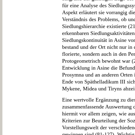
für eine Analyse des Siedlungssy
Aspekt erläutert sie vorrangig d
Verständnis des Problems, ob und
Siedlungshierarchie existierte (
erkennbaren Siedlungsaktivitäten
Siedlungskontinuität in Asine vo
bestand und der Ort nicht nur in 
florierte, sondern auch in den 
Protogeometrisch bewohnt war (29
Entwicklung in Asine die Befund
Prosymna und an anderen Orten in
Ende von Späthelladikum III sich
Mykene, Midea und Tiryns abzei
Eine wertvolle Ergänzung zu dies
zusammenfassende Auswertung de
hiermit vor allem zeigen, wie au
Kriterien zur Beurteilung der So
Vorstellungswelt der verschiede
gewinnen sind (81-127). Wichti