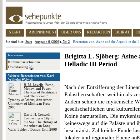
START
ABONNEMENT
ÜBER UNS
REDAKTION
BEIRAT
R
Sie sind hier:
Start
-
Ausgabe 6 (2006), Nr. 2
-
Rezension von: Asine and the Argolid in the La
Brigitta L. Sjöberg: Asine 
Rezension
Kommentar schreiben
Helladic III Period
Druckfassung
Weitere Rezensionen von Karl-
Wilhelm Welwei:
B. M. Lavelle
: Fame,
Nach der Entzifferung der Linear
Money, and Power.
The Rise of Peisistratos
Palastherrschaften weithin als ze
and 'Democratic'
Tyranny at Athens, Ann Arbor:
Zudem schien die mykenische We
University of Michigan Press
2005
gesellschaftlichen und kulturelle
David H. Conwell
:
Koiné darzustellen. Die mykenisch
Connecting a City to
the Sea. The History of
keineswegs auf die Paläste und i
the Athenian Long
beschränkt. Zahlreiche Funde las
Walls, Leiden / Boston: Brill 2008
lokaler und regionaler Ebene auß