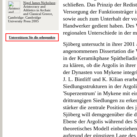
Nigel James Nicholson
:
schließen. Das Prinzip der Redist
Aristocracy and
Athletics in Archaic
Versorgung der Funktionsträger 
and Classical Greece,
Cambridge: Cambridge
sowie auch zum Unterhalt der von
University Press 2005
Handwerker gedient haben. Des W
regionalen Unterschiede in der 
Unterstützen Sie die sehepunkte
Sjöberg untersucht in ihrer 2001
angenommenen Dissertation die W
in der Keramikphase Späthelladis
zu klären, ob die Argolis in ihre
der Dynasten von Mykene integrie
J. L. Bintliff und K. Kilian erarb
Siedlungsstrukturen in der Argoli
'Superzentrum' in Mykene mit e
drittrangigen Siedlungen zu erke
stärker die zentrale Position des
Sjöberg will demgegenüber die d
Ebene der Argolis während des Sp
theoretisches Modell einbeziehen
aufgrund der günstigen Lage de