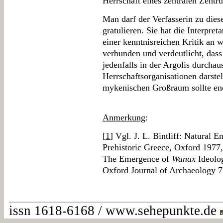
Herrschaft eines zentralen Zentr
Man darf der Verfasserin zu dies
gratulieren. Sie hat die Interpre
einer kenntnisreichen Kritik an w
verbunden und verdeutlicht, das
jedenfalls in der Argolis durcha
Herrschaftsorganisationen darste
mykenischen Großraum sollte endg
Anmerkung
:
[
1
] Vgl. J. L. Bintliff: Natural
Prehistoric Greece, Oxford 1977,
The Emergence of
Wanax
Ideolog
Oxford Journal of Archaeology 7
issn 1618-6168 / www.sehepunkte.de