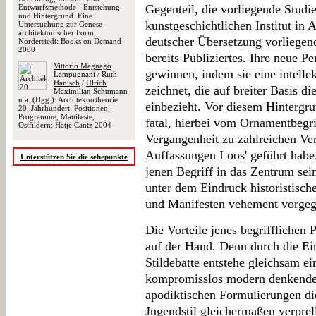
Gegenteil, die vorliegende Studi
Entwurfsmethode - Entstehung
und Hintergrund. Eine
kunstgeschichtlichen Institut in 
Untersuchung zur Genese
architektonischer Form,
deutscher Übersetzung vorliegend
Norderstedt: Books on Demand
2000
bereits Publiziertes. Ihre neue P
Vittorio Magnago
gewinnen, indem sie eine intellek
Lampugnani
/
Ruth
Hanisch
/
Ulrich
zeichnet, die auf breiter Basis d
Maximilian Schumann
u.a. (Hgg.): Architekturtheorie
einbezieht. Vor diesem Hintergr
20. Jahrhundert. Positionen,
Programme, Manifeste,
fatal, hierbei vom Ornamentbegri
Ostfildern: Hatje Cantz 2004
Vergangenheit zu zahlreichen Ve
Auffassungen Loos' geführt habe. 
Unterstützen Sie die sehepunkte
jenen Begriff in das Zentrum se
unter dem Eindruck historistische
und Manifesten vehement vorgega
Die Vorteile jenes begrifflichen
auf der Hand. Denn durch die Ein
Stildebatte entstehe gleichsam ei
kompromisslos modern denkenden
apodiktischen Formulierungen di
Jugendstil gleichermaßen verprel