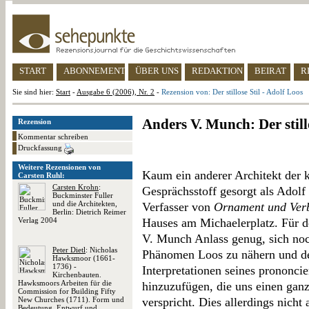
START
ABONNEMENT
ÜBER UNS
REDAKTION
BEIRAT
R
Sie sind hier:
Start
-
Ausgabe 6 (2006), Nr. 2
-
Rezension von: Der stillose Stil - Adolf Loos
Anders V. Munch: Der stillo
Rezension
Kommentar schreiben
Druckfassung
Weitere Rezensionen von
Kaum ein anderer Architekt der 
Carsten Ruhl:
Carsten Krohn
:
Gesprächsstoff gesorgt als Adolf
Buckminster Fuller
und die Architekten,
Verfasser von
Ornament und Ver
Berlin: Dietrich Reimer
Verlag 2004
Hauses am Michaelerplatz. Für d
V. Munch Anlass genug, sich noc
Peter Dietl
: Nicholas
Phänomen Loos zu nähern und de
Hawksmoor (1661-
1736) -
Interpretationen seines prononci
Kirchenbauten.
Hawksmoors Arbeiten für die
hinzuzufügen, die uns einen ganz
Commission for Building Fifty
New Churches (1711). Form und
verspricht. Dies allerdings nicht
Bedeutung, Entwurf und