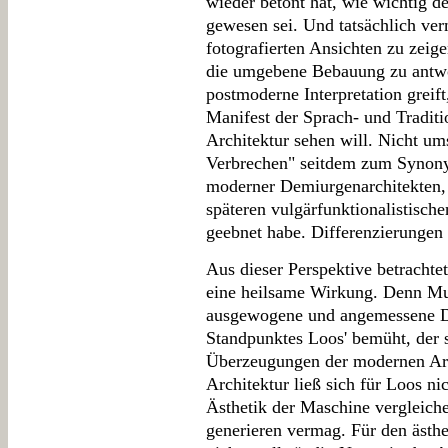
wieder betont hat, wie wichtig de
gewesen sei. Und tatsächlich ve
fotografierten Ansichten zu zeig
die umgebene Bebauung zu antwo
postmoderne Interpretation greift,
Manifest der Sprach- und Traditi
Architektur sehen will. Nicht u
Verbrechen" seitdem zum Synon
moderner Demiurgenarchitekten, 
späteren vulgärfunktionalistisc
geebnet habe. Differenzierungen 
Aus dieser Perspektive betrachte
eine heilsame Wirkung. Denn Mun
ausgewogene und angemessene Dar
Standpunktes Loos' bemüht, der 
Überzeugungen der modernen Arch
Architektur ließ sich für Loos n
Ästhetik der Maschine vergleich
generieren vermag. Für den ästhe