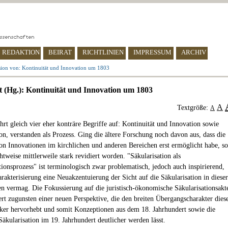
REDAKTION
BEIRAT
RICHTLINIEN
IMPRESSUM
ARCHIV
ion von: Kontinuität und Innovation um 1803
t (Hg.): Kontinuität und Innovation um 1803
A
Textgröße:
A
hrt gleich vier eher konträre Begriffe auf: Kontinuität und Innovation sowie
ion, verstanden als Prozess. Ging die ältere Forschung noch davon aus, dass die
ion Innovationen im kirchlichen und anderen Bereichen erst ermöglicht habe, so
chtweise mittlerweile stark revidiert worden. "Säkularisation als
ionsprozess" ist terminologisch zwar problematisch, jedoch auch inspirierend,
arakterisierung eine Neuakzentuierung der Sicht auf die Säkularisation in dieser
en vermag. Die Fokussierung auf die juristisch-ökonomische Säkularisationsakt
ert zugunsten einer neuen Perspektive, die den breiten Übergangscharakter dies
rker hervorhebt und somit Konzeptionen aus dem 18. Jahrhundert sowie die
Säkularisation im 19. Jahrhundert deutlicher werden lässt.