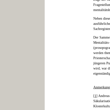
Fragestellu
mentalitätsh
Neben diese
ausführlich
Sachregister
Der Sammelb
Mentalitäts
(prosopogra
werden them
Priesterscha
jüngeren Pu
wird, war d
eigenständi
Anmerkung
[
1
] Andreas
Säkularisat
Klosterkult