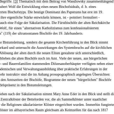
Begriffe. [
3
] Thematisch mit dem Beitrag von Wassilowsky zusammenhängend
Hubert Wolf die Entwicklung eines neuen Bischofsideals, d. h. eines
ierten Bischofstyps. Die heutige Dominanz des Papsttums hat erst im 19.
ihre eigentliche Stärke entwickeln können, ist - pointiert formuliert -
auch eine Folge der Säkularisation. Die Fürstbischöfe der alten Reichskirche
 Wolf, für einen "alternativen Katholizismus zum konfessionalisierten
 (119) der ultramontanen Bischöfe des 19. Jahrhunderts.
ie Bistumsleitung, sondern die gesamte Kirchenführung in den Blick nimmt
kard und untersucht die Auswirkungen des Systembruchs auf die kirchlichen
Ablösung der alten durch die neuen Eliten gestaltete sich unterschiedlich,
blieben die alten Bischöfe noch im Amt. Viele der neuen, aus bürgerlichen
 und Bauernfamilien stammenden Diözesanoberhäupter verfügten neben einer
ademischen und Verwaltungsausbildung über praktische Erfahrungen in der
Sehr instruktiv sind die im Anhang prosopographisch angelegten Übersichten:
 den Amtszeiten der Bischöfe, Biogramme der neuen "bürgerlichen" Bischöfe
delspräsenz in den Bistumsleitungen.
leben nach der Säkularisation nimmt Mary Anne Eder in den Blick und stellt di
Zentralklöster der Bettelorden vor, die als Sammelklöster unter staatlicher
r die Religiosen säkularisierter Klöster eingerichtet wurden. Immerhin fungiert
klöster im altbayerischen Raum gleichsam als Keimzellen für das nach 1817