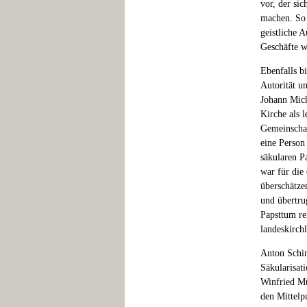
vor, der si
machen. So i
geistliche A
Geschäfte w
Ebenfalls b
Autorität u
Johann Mich
Kirche als l
Gemeinschaf
eine Person
säkularen P
war für die
überschätze
und übertru
Papsttum rei
landeskirch
Anton Schin
Säkularisati
Winfried Mü
den Mittelp