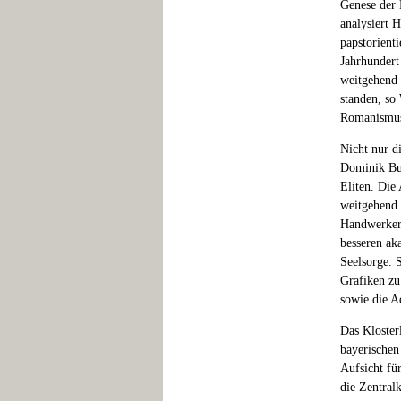
Genese der 
analysiert 
papstorient
Jahrhundert 
weitgehend 
standen, so
Romanismus"
Nicht nur d
Dominik Bur
Eliten. Die 
weitgehend 
Handwerker-
besseren ak
Seelsorge. 
Grafiken zu
sowie die A
Das Kloster
bayerischen 
Aufsicht fü
die Zentral