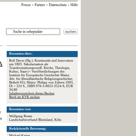
-
-
-
Presse
Partner
Datenschutz
Hilfe
Rezension über:
Rolf Decot (Hg.): Kontinuität und Innovation
A
um 1803. Säkularisation als
Transformationsprozeß. Kirche, Theologie,
Kultur, Staat (= Veröffentlichungen des
Instituts für Europäische Geschichte Mainz.
Abt. für Abendländische Religionsgeschichte;
Beiheft 65), Mainz: Philipp von Zabern 2005,
IX + 324 S., ISBN 978-3-8053-3524-9, EUR
34,80
Inhaltsverzeichnis dieses Buches
Buch im KVK suchen
Rezension von:
e
Wolfgang Rosen
er
Landschaftsverband Rheinland, Köln
Redaktionelle Betreuung:
Michael Kaiser