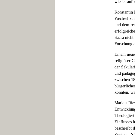
wieder aufb
Konstantin 
Wechsel zur
und dem rea
erfolgreich
Sacra nicht 
Forschung a
Einem neuen
religiöser G
der Säkulari
und pädagog
zwischen 18
bürgerliche
konnten, wä
Markus Ries
Entwicklung
Theologiest
Einflusses 
beschreibt 
Zuge der Säk