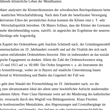
lühende klösterliche Leben der Mendikanten.
Maier analysiert die Klosterökonomien der schwäbischen Reichsprälaturen bei
 staatlichen Wirtschaftsführung. Nach dem Ende der benefizialen Versorgung
ktivierten Ethos der persönlichen Armut konnten die Klöster eine z. T. sehr
e Wirtschaftspolitik betreiben. Ob Maiers Schluss, dass die Klöster der Germani
mehr überlebensfähig waren, zutrifft, ist angesichts der Ergebnisse der neueren
llerdings sehr fragwürdig.
 Kapitel des Ordenslebens geht Joachim Schmiedl nach, der Gründungsmodell
emeinschaften im 19. Jahrhundert vorstellt und auf die Vitalität des sich nach
sation entfaltenden Ordenslebens hinweist. Hier ist insbesondere an das soziale
ische Engagement zu denken: Allein die Zahl der Ordensschwestern stieg
15 und 1913 auf ca. 60.000. Die Orden fungierten v. a. als Instrument der
n Armenfürsorge, wobei sie in Bayern auf staatliche Unterstützung bauen
hrend in Württemberg und Baden das Gegenteil der Fall war.
 geht dem Wandel der Priesterbildung im 19. Jahrhundert nach, wo die
 zum ultramontanen Ideal des allein unter bischöflicher Aufsicht studierenden
udenten führte. Peter Claus Hartmann weist auf die Minderung des katholische
hin, verursacht durch den Wegfall von Bildungszentren. Klaus Fitschen
die konfessionellen Mentalitäten, also Abgrenzungen und Grenzübergänge im
ularisation, und bemerkt, dass bislang zu sehr institutionengeschichtliche