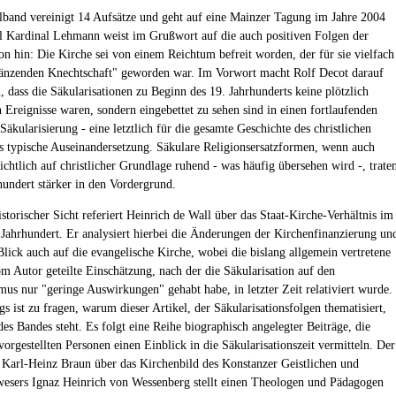
and vereinigt 14 Aufsätze und geht auf eine Mainzer Tagung im Jahre 2004
l Kardinal Lehmann weist im Grußwort auf die auch positiven Folgen der
ion hin: Die Kirche sei von einem Reichtum befreit worden, der für sie vielfach
länzenden Knechtschaft" geworden war. Im Vorwort macht Rolf Decot darauf
 dass die Säkularisationen zu Beginn des 19. Jahrhunderts keine plötzlich
n Ereignisse waren, sondern eingebettet zu sehen sind in einen fortlaufenden
Säkularisierung - eine letztlich für die gesamte Geschichte des christlichen
 typische Auseinandersetzung. Säkulare Religionsersatzformen, wenn auch
ichtlich auf christlicher Grundlage ruhend - was häufig übersehen wird -, trate
hundert stärker in den Vordergrund.
storischer Sicht referiert Heinrich de Wall über das Staat-Kirche-Verhältnis im
 Jahrhundert. Er analysiert hierbei die Änderungen der Kirchenfinanzierung un
Blick auch auf die evangelische Kirche, wobei die bislang allgemein vertretene
m Autor geteilte Einschätzung, nach der die Säkularisation auf den
smus nur "geringe Auswirkungen" gehabt habe, in letzter Zeit relativiert wurde.
gs ist zu fragen, warum dieser Artikel, der Säkularisationsfolgen thematisiert,
es Bandes steht. Es folgt eine Reihe biographisch angelegter Beiträge, die
orgestellten Personen einen Einblick in die Säkularisationszeit vermitteln. Der
 Karl-Heinz Braun über das Kirchenbild des Konstanzer Geistlichen und
esers Ignaz Heinrich von Wessenberg stellt einen Theologen und Pädagogen