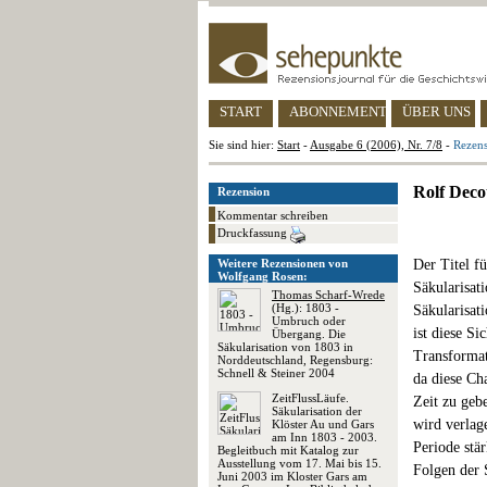
START
ABONNEMENT
ÜBER UNS
Sie sind hier:
Start
-
Ausgabe 6 (2006), Nr. 7/8
-
Rezens
Rolf Deco
Rezension
Kommentar schreiben
Druckfassung
Weitere Rezensionen von
Der Titel fü
Wolfgang Rosen:
Säkularisat
Thomas Scharf-Wrede
(Hg.): 1803 -
Säkularisat
Umbruch oder
ist diese Si
Übergang. Die
Säkularisation von 1803 in
Transformat
Norddeutschland, Regensburg:
Schnell & Steiner 2004
da diese Ch
ZeitFlussLäufe.
Zeit zu geb
Säkularisation der
wird verlag
Klöster Au und Gars
am Inn 1803 - 2003.
Periode stä
Begleitbuch mit Katalog zur
Ausstellung vom 17. Mai bis 15.
Folgen der 
Juni 2003 im Kloster Gars am