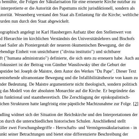
ch bemühte, die Folgen der Säkularisation für eine erneuerte Kirche nutzbar zu
nterpretierte er die Autorität des Papsttums nicht jurisdiktionell, sondern als
utorität. Wessenberg verstand den Staat als Entlastung für die Kirche; weltliche
urden nun durch den Staat abgewickelt.
iographisch angelegt ist Karl Hausbergers Aufsatz über den Stellenwert von
nd Hierarchie im kirchlichen Verständnis des Universitätslehrers und Bischofs
ael Sailer als Pioniergestalt der neueren ökumenischen Bewegung, der die
ebendige Einheit von unsichtbarer ("divina institutio") und sichtbarer
t ("humana administratio") definierte, die sich stets zu erneuern habe. Auch au
 fokussiert ist der Beitrag von Günther Wassilowsky über die Geburt der
apstidee bei Joseph de Maistre, dem Autor des Werkes "Du Pape". Dieser Text
 entstehende ultramontane Bewegung und die Infallibilitätstheorie von kaum zu
nder Bedeutung. De Maistre argumentierte nicht theologisch, sondern politisch
g das Modell von der absoluten Monarchie auf die Kirche. Er begründete das
n funktional und staatstheoretisch. Die Zerschlagung der episkopalistisch-
lichen Strukturen hatte langfristig eine päpstliche Machtzunahme zur Folge. [
2
]
dling widmet sich der Situation der Reichskirche und den Interpretationen der
on durch die unterschiedlichen historischen Schulen. Anschließend stellt
ller zwei Forschungsbegriffe - Herrschafts- und Vermögenssäkularisation - in
unkt seiner Betrachtungen und bietet eine differenzierte Beschreibung der