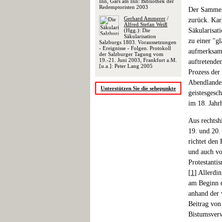
Inn, Gars am Inn: Bibliothek der
Redemptoristen 2003
Der Sammelb
Gerhard Ammerer
/
zurück. Kar
Alfred Stefan Weiß
Säkularisat
(Hgg.): Die
Säkularisation
zu einer "g
Salzburgs 1803. Voraussetzungen
- Ereignisse - Folgen. Protokoll
aufmerksam,
der Salzburger Tagung vom
19.-21. Juni 2003, Frankfurt a.M.
auftretende
[u.a.]: Peter Lang 2005
Prozess der 
Abendlandes
Unterstützen Sie die sehepunkte
geistesgesch
im 18. Jahr
Aus rechtshi
19. und 20.
richtet den 
und auch vo
Protestanti
[
1
] Allerdin
am Beginn d
anhand der v
Beitrag von
Bistumsverw