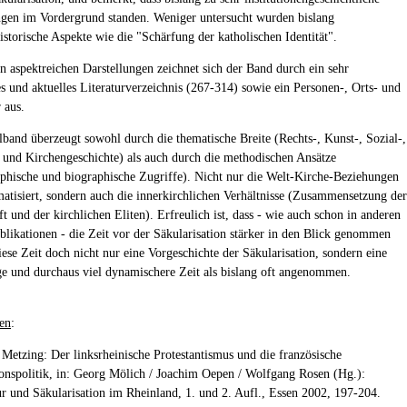
ngen im Vordergrund standen. Weniger untersucht wurden bislang
istorische Aspekte wie die "Schärfung der katholischen Identität".
n aspektreichen Darstellungen zeichnet sich der Band durch ein sehr
es und aktuelles Literaturverzeichnis (267-314) sowie ein Personen-, Orts- und
 aus.
and überzeugt sowohl durch die thematische Breite (Rechts-, Kunst-, Sozial-,
- und Kirchengeschichte) als auch durch die methodischen Ansätze
phische und biographische Zugriffe). Nicht nur die Welt-Kirche-Beziehungen
atisiert, sondern auch die innerkirchlichen Verhältnisse (Zusammensetzung der
ft und der kirchlichen Eliten). Erfreulich ist, dass - wie auch schon in anderen
blikationen - die Zeit vor der Säkularisation stärker in den Blick genommen
iese Zeit doch nicht nur eine Vorgeschichte der Säkularisation, sondern eine
ge und durchaus viel dynamischere Zeit als bislang oft angenommen.
en
:
 Metzing: Der linksrheinische Protestantismus und die französische
ionspolitik, in: Georg Mölich / Joachim Oepen / Wolfgang Rosen (Hg.):
ur und Säkularisation im Rheinland, 1. und 2. Aufl., Essen 2002, 197-204.