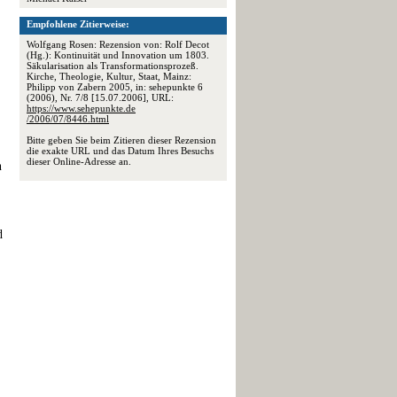
Empfohlene Zitierweise:
Wolfgang Rosen: Rezension von: Rolf Decot
(Hg.): Kontinuität und Innovation um 1803.
Säkularisation als Transformationsprozeß.
Kirche, Theologie, Kultur, Staat, Mainz:
Philipp von Zabern 2005, in: sehepunkte 6
(2006), Nr. 7/8 [15.07.2006], URL:
https://www.sehepunkte.de
/2006/07/8446.html
Bitte geben Sie beim Zitieren dieser Rezension
die exakte URL und das Datum Ihres Besuchs
dieser Online-Adresse an.
n
d