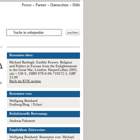
-
-
-
Presse
Partner
Datenschutz
Hilfe
Rezension über:
Michael Burleigh: Earthly Powers. Religion
A
and Politics in Europe from the Enlightenment
to the Great War, London: HarperCollins 2005,
xiii + 530 S., ISBN 978-0-00-719572-5, GBP
25,00
Buch im KVK suchen
n
Rezension von:
Wolfgang Reinhard
Freiburg/Brsg. / Erfurt
Redaktionelle Betreuung:
Andreas Fahrmeir
Empfohlene Zitierweise:
Wolfgang Reinhard: Rezension von: Michael