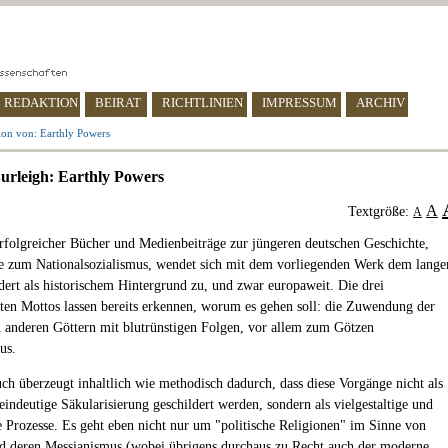
REDAKTION
BEIRAT
RICHTLINIEN
IMPRESSUM
ARCHIV
ion von: Earthly Powers
urleigh: Earthly Powers
A
Textgröße:
A
rfolgreicher Bücher und Medienbeiträge zur jüngeren deutschen Geschichte,
e zum Nationalsozialismus, wendet sich mit dem vorliegenden Werk dem lange
dert als historischem Hintergrund zu, und zwar europaweit. Die drei
lten Mottos lassen bereits erkennen, worum es gehen soll: die Zuwendung der
 anderen Göttern mit blutrünstigen Folgen, vor allem zum Götzen
us.
ch überzeugt inhaltlich wie methodisch dadurch, dass diese Vorgänge nicht als
eindeutige Säkularisierung geschildert werden, sondern als vielgestaltige und
 Prozesse. Es geht eben nicht nur um "politische Religionen" im Sinne von
d deren Messianismus (wobei übrigens durchaus zu Recht auch der moderne