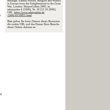
Burleigh: Earthly Powers. Religion and Politics
in Europe from the Enlightenment to the Great
War, London: HarperCollins 2005, in:
sehepunkte 6 (2006), Nr. 10 [15.10.2006],
URL:
https://www.sehepunkte.de
s
/2006/10/10851.html
Bitte geben Sie beim Zitieren dieser Rezension
die exakte URL und das Datum Ihres Besuchs
dieser Online-Adresse an.
er