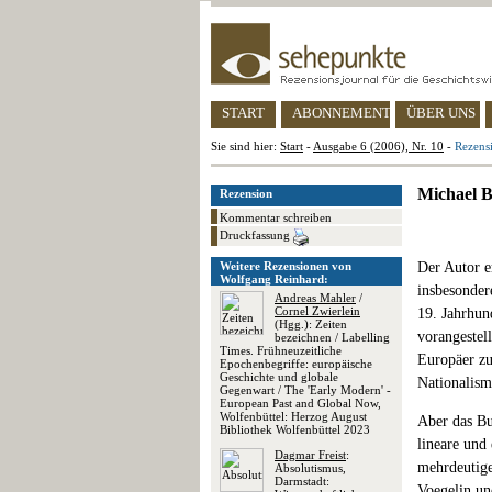
START
ABONNEMENT
ÜBER UNS
Sie sind hier:
Start
-
Ausgabe 6 (2006), Nr. 10
-
Rezens
Michael B
Rezension
Kommentar schreiben
Druckfassung
Weitere Rezensionen von
Der Autor e
Wolfgang Reinhard:
insbesonder
Andreas Mahler
/
Cornel Zwierlein
19. Jahrhun
(Hgg.): Zeiten
vorangestel
bezeichnen / Labelling
Times. Frühneuzeitliche
Europäer zu
Epochenbegriffe: europäische
Geschichte und globale
Nationalism
Gegenwart / The 'Early Modern' -
European Past and Global Now,
Wolfenbüttel: Herzog August
Aber das Bu
Bibliothek Wolfenbüttel 2023
lineare und 
Dagmar Freist
:
mehrdeutige
Absolutismus,
Darmstadt:
Voegelin un