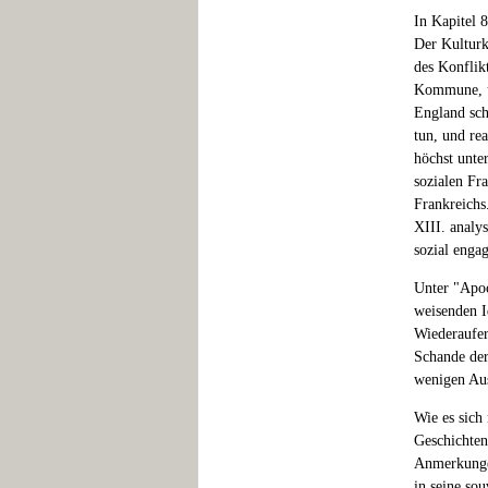
In Kapitel 
Der Kulturk
des Konflik
Kommune, un
England sch
tun, und re
höchst unte
sozialen Fr
Frankreichs
XIII. analy
sozial enga
Unter "Apoc
weisenden I
Wiederaufer
Schande der
wenigen Au
Wie es sich
Geschichten
Anmerkungen
in seine so