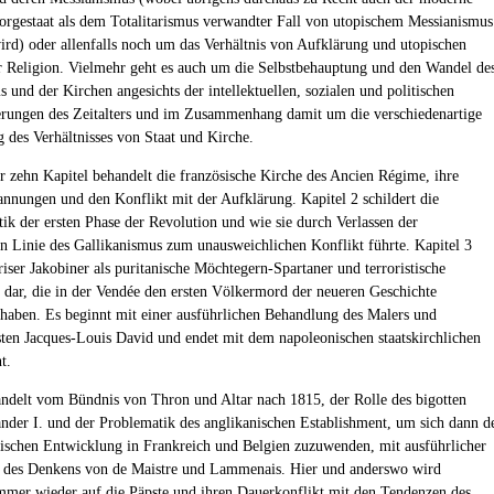
orgestaat als dem Totalitarismus verwandter Fall von utopischem Messianismus
wird) oder allenfalls noch um das Verhältnis von Aufklärung und utopischen
 Religion. Vielmehr geht es auch um die Selbstbehauptung und den Wandel de
 und der Kirchen angesichts der intellektuellen, sozialen und politischen
rungen des Zeitalters und im Zusammenhang damit um die verschiedenartige
 des Verhältnisses von Staat und Kirche.
er zehn Kapitel behandelt die französische Kirche des Ancien Régime, ihre
annungen und den Konflikt mit der Aufklärung. Kapitel 2 schildert die
tik der ersten Phase der Revolution und wie sie durch Verlassen der
len Linie des Gallikanismus zum unausweichlichen Konflikt führte. Kapitel 3
ariser Jakobiner als puritanische Möchtegern-Spartaner und terroristische
dar, die in der Vendée den ersten Völkermord der neueren Geschichte
t haben. Es beginnt mit einer ausführlichen Behandlung des Malers und
ten Jacques-Louis David und endet mit dem napoleonischen staatskirchlichen
t.
andelt vom Bündnis von Thron und Altar nach 1815, der Rolle des bigotten
nder I. und der Problematik des anglikanischen Establishment, um sich dann d
tischen Entwicklung in Frankreich und Belgien zuzuwenden, mit ausführlicher
 des Denkens von de Maistre und Lammenais. Hier und anderswo wird
mer wieder auf die Päpste und ihren Dauerkonflikt mit den Tendenzen des