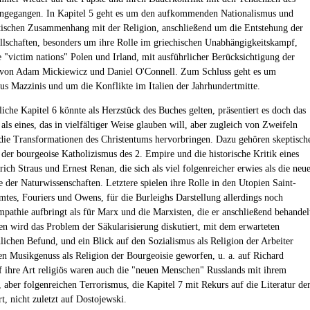
eingegangen. In Kapitel 5 geht es um den aufkommenden Nationalismus und
tischen Zusammenhang mit der Religion, anschließend um die Entstehung der
lschaften, besonders um ihre Rolle im griechischen Unabhängigkeitskampf,
 "victim nations" Polen und Irland, mit ausführlicher Berücksichtigung der
 von Adam Mickiewicz und Daniel O'Connell. Zum Schluss geht es um
us Mazzinis und um die Konflikte im Italien der Jahrhundertmitte.
iche Kapitel 6 könnte als Herzstück des Buches gelten, präsentiert es doch das
als eines, das in vielfältiger Weise glauben will, aber zugleich von Zweifeln
, die Transformationen des Christentums hervorbringen. Dazu gehören skeptisch
 der bourgeoise Katholizismus des 2. Empire und die historische Kritik eines
ich Straus und Ernest Renan, die sich als viel folgenreicher erwies als die neu
e der Naturwissenschaften. Letztere spielen ihre Rolle in den Utopien Saint-
tes, Fouriers und Owens, für die Burleighs Darstellung allerdings noch
pathie aufbringt als für Marx und die Marxisten, die er anschließend behandel
n wird das Problem der Säkularisierung diskutiert, mit dem erwarteten
lichen Befund, und ein Blick auf den Sozialismus als Religion der Arbeiter
en Musikgenuss als Religion der Bourgeoisie geworfen, u. a. auf Richard
 ihre Art religiös waren auch die "neuen Menschen" Russlands mit ihrem
, aber folgenreichen Terrorismus, die Kapitel 7 mit Rekurs auf die Literatur de
rt, nicht zuletzt auf Dostojewski.