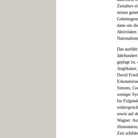
Zeitalters 
seinen gene
Geheimgesel
dann um die
Aktivitäten
Nationalism
Das ausführl
Jahrhundert 
geplagt ist
Anglikaner,
David Friedr
Erkenntniss
Simons, Com
weniger Sym
Im Folgende
widersprüch
sowie auf d
Wagner. Auf
illusionären
Zeit schilde