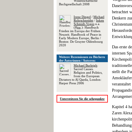
Wissenschaftliche
Buchgesellschaft 2008
Daseinsvors
betrachtet 
Irene Dingel
/
Michael
Denkern zur
Rohrschneider
/
Inken
Schmidt-Voges
u.a.
Christentums
(Hgg.): Handbuch
Herausforde
Frieden im Europa der Frühen
Neuzeit. Handbook of Peace in
Entwicklung
Early Modern Europe, Berlin /
Boston: De Gruyter Oldenbourg
2020
Das erste d
internen Sp
Weitere Rezensionen zu Büchern
Kirchenpoli
der Autorinnen / Autoren:
traditionel
Michael Burleigh
:
Sacred Causes.
stellt die P
Religion and Politics,
from the European
Amokläufer 
Dictators to Al Qaeda, London:
Harper Press 2006
veranstalte
Propagandis
Arrangemen
Unterstützen Sie die sehepunkte
Kapitel 4 h
Zaren Alexa
kirchenpoli
Behandlung
außerdem im