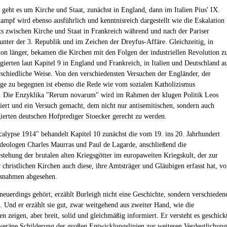
8 geht es um Kirche und Staat, zunächst in England, dann im Italien Pius' IX.
ampf wird ebenso ausführlich und kenntnisreich dargestellt wie die Eskalation
ts zwischen Kirche und Staat in Frankreich während und nach der Pariser
ter der 3. Republik und im Zeichen der Dreyfus-Affäre. Gleichzeitig, in
on länger, bekamen die Kirchen mit den Folgen der industriellen Revolution z
agierten laut Kapitel 9 in England und Frankreich, in Italien und Deutschland a
rschiedliche Weise. Von den verschiedensten Versuchen der Engländer, der
age zu begegnen ist ebenso die Rede wie vom sozialen Katholizismus
. Die Enzyklika "Rerum novarum" wird im Rahmen der klugen Politik Leos
siert und ein Versuch gemacht, dem nicht nur antisemitischen, sondern auch
gierten deutschen Hofprediger Stoecker gerecht zu werden.
alypse 1914" behandelt Kapitel 10 zunächst die vom 19. ins 20. Jahrhundert
deologen Charles Maurras und Paul de Lagarde, anschließend die
stehung der brutalen alten Kriegsgötter im europaweiten Kriegskult, der zur
 christlichen Kirchen auch diese, ihre Amtsträger und Gläubigen erfasst hat, v
snahmen abgesehen.
 neuerdings gehört, erzählt Burleigh nicht eine Geschichte, sondern verschieden
. Und er erzählt sie gut, zwar weitgehend aus zweiter Hand, wie die
 zeigen, aber breit, solid und gleichmäßig informiert. Er versteht es geschick
uveräne Schilderung der großen Entwicklungslinien zur weiteren Verdeutlichung