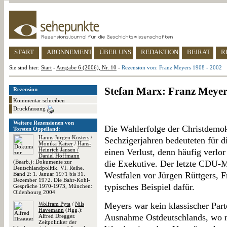
START
ABONNEMENT
ÜBER UNS
REDAKTION
BEIRAT
R
Sie sind hier:
Start
-
Ausgabe 6 (2006), Nr. 10
-
Rezension von: Franz Meyers 1908 - 2002
Stefan Marx: Franz Meyer
Rezension
Kommentar schreiben
Druckfassung
Weitere Rezensionen von
Die Wahlerfolge der Christdemok
Torsten Oppelland:
Hanns Jürgen Küsters
/
Sechzigerjahren bedeuteten für 
Monika Kaiser
/
Hans-
Heinrich Jansen /
einen Verlust, denn häufig verlor
Daniel Hoffmann
(Bearb.): Dokumente zur
die Exekutive. Der letzte CDU-M
Deutschlandpolitik. VI. Reihe.
Westfalen vor Jürgen Rüttgers, F
Band 2: 1. Januar 1971 bis 31.
Dezember 1972. Die Bahr-Kohl-
typisches Beispiel dafür.
Gespräche 1970-1973, München:
Oldenbourg 2004
Wolfram Pyta
/
Nils
Meyers war kein klassischer Parte
Havemann
(Hgg.):
Ausnahme Ostdeutschlands, wo ma
Alfred Dregger.
Zeitpolitiker der