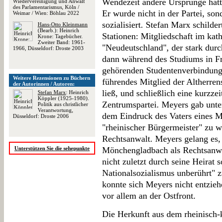
Wendezeit andere Ursprünge hatte
Wiedervereinigung und Anwalt
des Parlamentarismus, Köln /
Er wurde nicht in der Partei, so
Weimar / Wien: Böhlau 2022
sozialisiert. Stefan Marx schilder
Hans-Otto Kleinmann
(Bearb.): Heinrich
Stationen: Mitgliedschaft im kat
Krone: Tagebücher.
Zweiter Band: 1961-
"Neudeutschland", der stark durc
1966, Düsseldorf: Droste 2003
dann während des Studiums in F
gehörenden Studentenverbindung
Weitere Rezensionen zu Büchern
führendes Mitglied der Altherrens
der Autorinnen / Autoren:
ließ, und schließlich eine kurzzei
Stefan Marx
: Heinrich
Köppler (1925-1980).
Zentrumspartei. Meyers gab unte
Politik aus christlicher
Verantwortung,
dem Eindruck des Vaters eines Mi
Düsseldorf: Droste 2006
"rheinischer Bürgermeister" zu w
Rechtsanwalt. Meyers gelang es, 
Unterstützen Sie die sehepunkte
Mönchengladbach als Rechtsanwal
nicht zuletzt durch seine Heirat 
Nationalsozialismus unberührt" 
konnte sich Meyers nicht entzieh
vor allem an der Ostfront.
Die Herkunft aus dem rheinisch-