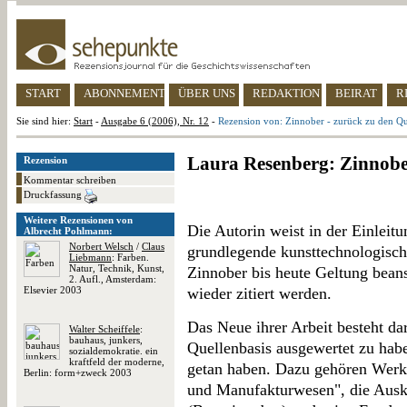
START
ABONNEMENT
ÜBER UNS
REDAKTION
BEIRAT
R
Sie sind hier:
Start
-
Ausgabe 6 (2006), Nr. 12
-
Rezension von: Zinnober - zurück zu den Qu
Laura Resenberg: Zinnober
Rezension
Kommentar schreiben
Druckfassung
Weitere Rezensionen von
Die Autorin weist in der Einleitu
Albrecht Pohlmann:
Norbert Welsch
/
Claus
grundlegende kunsttechnologisc
Liebmann
: Farben.
Natur, Technik, Kunst,
Zinnober bis heute Geltung bea
2. Aufl., Amsterdam:
Elsevier 2003
wieder zitiert werden.
Das Neue ihrer Arbeit besteht dar
Walter Scheiffele
:
bauhaus, junkers,
Quellenbasis ausgewertet zu habe
sozialdemokratie. ein
kraftfeld der moderne,
getan haben. Dazu gehören Werk
Berlin: form+zweck 2003
und Manufakturwesen", die Ausku