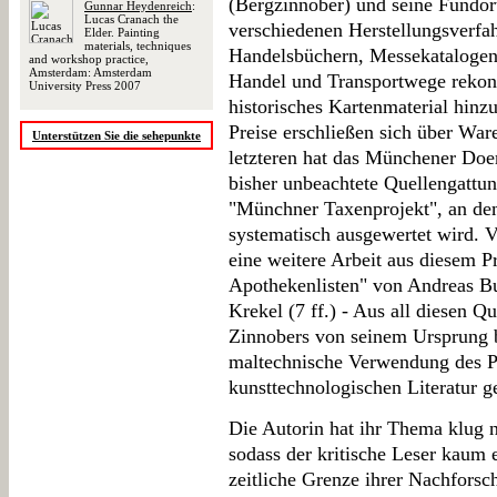
(Bergzinnober) und seine Fundor
Gunnar Heydenreich
:
Lucas Cranach the
verschiedenen Herstellungsverfa
Elder. Painting
materials, techniques
Handelsbüchern, Messekatalogen 
and workshop practice,
Amsterdam: Amsterdam
Handel und Transportwege rekonst
University Press 2007
historisches Kartenmaterial hin
Preise erschließen sich über Wa
Unterstützen Sie die sehepunkte
letzteren hat das Münchener Doern
bisher unbeachtete Quellengattun
"Münchner Taxenprojekt", an dem
systematisch ausgewertet wird. V
eine weitere Arbeit aus diesem P
Apothekenlisten" von Andreas Bu
Krekel (7 ff.) - Aus all diesen Q
Zinnobers von seinem Ursprung b
maltechnische Verwendung des Pi
kunsttechnologischen Literatur ge
Die Autorin hat ihr Thema klug 
sodass der kritische Leser kaum
zeitliche Grenze ihrer Nachforsc