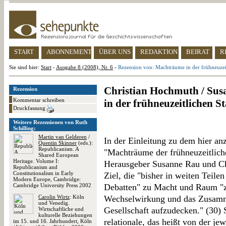
START
ABONNEMENT
ÜBER UNS
REDAKTION
BEIRAT
R
Sie sind hier:
Start
-
Ausgabe 8 (2008), Nr. 6
-
Rezension von: Machträume in der frühneuzeit
Christian Hochmuth / Su
Rezension
Kommentar schreiben
in der frühneuzeitlichen S
Druckfassung
Weitere Rezensionen von Ruth
Schilling:
Martin van Gelderen
/
In der Einleitung zu dem hier 
Quentin Skinner
(eds.):
Republicanism. A
"Machträume der frühneuzeitliche
Shared European
Heritage. Volume I:
Herausgeber Susanne Rau und Ch
Republicanism and
Constitutionalism in Early
Ziel, die "bisher in weiten Teile
Modern Europe, Cambridge:
Cambridge University Press 2002
Debatten" zu Macht und Raum "
Carolin Wirtz
: Köln
Wechselwirkung und das Zusam
und Venedig.
Gesellschaft aufzudecken." (30)
Wirtschaftliche und
kulturelle Beziehungen
relationale, das heißt von der je
im 15. und 16. Jahrhundert, Köln