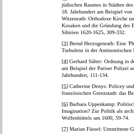
jüdischen Raumes in Städten des
18. Jahrhundert am Beispiel von
Witzenrath: Orthodoxe Kirche u
Kosaken und die Gründung des B
Sibirien 1620-1625, 309-332.
[
3
] Bernd Herzogenrath: Eine 'P
Turbulenz in der Antinomischen 
[
4
] Gerhard Sälter: Ordnung in d
am Beispiel der Pariser Polizei
Jahrhundert, 111-134.
[
5
] Catherine Denys: Policey und
französischen Grenzstadt: das Be
[
6
] Barbara Uppenkamp: Politisc
Imagination? Zur Politik als arc
Wolfenbüttels um 1600, 59-74.
[
7
] Marian Füssel: Umstrittene 