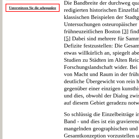
Die Bandbreite der durchweg qual
Unterstützen Sie die sehepunkte
redigierten historischen Einzelfa
klassischen Beispielen der Stadt
Untersuchungen osteuropäischer 
frühneuzeitlichen Boston [
3
] fin
[
5
] Dabei sind mehrere für Sam
Defizite festzustellen: Die Gesa
etwas willkürlich an, spiegelt a
Studien zu Städten im Alten Reic
Forschungslandschaft wider. Be
von Macht und Raum in der frühn
deutliche Übergewicht von rein hi
gegenüber einer einzigen kunsthi
und dies, obwohl der Dialog zwi
auf diesem Gebiet geradezu notw
So schlüssig die Einzelbeiträge i
Band - und dies ist ein graviere
mangelnden geographischen und in
Gesamtkonzeption vorzustellen u