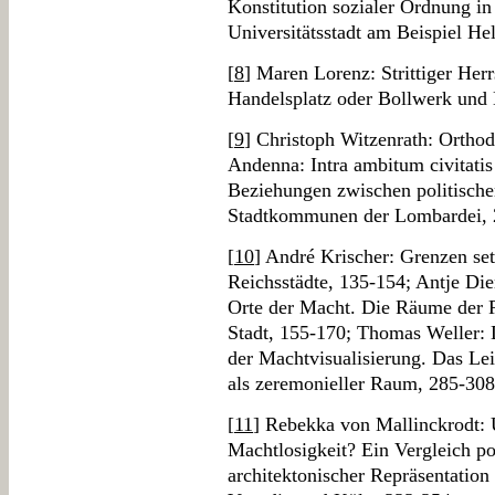
Konstitution sozialer Ordnung in
Universitätsstadt am Beispiel He
[
8
] Maren Lorenz: Strittiger Her
Handelsplatz oder Bollwerk und
[
9
] Christoph Witzenrath: Ortho
Andenna: Intra ambitum civitatis
Beziehungen zwischen politische
Stadtkommunen der Lombardei, 
[
10
] André Krischer: Grenzen se
Reichsstädte, 135-154; Antje Die
Orte der Macht. Die Räume der R
Stadt, 155-170; Thomas Weller: 
der Machtvisualisierung. Das Lei
als zeremonieller Raum, 285-308
[
11
] Rebekka von Mallinckrodt: 
Machtlosigkeit? Ein Vergleich po
architektonischer Repräsentation