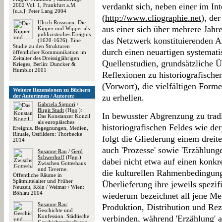
verdankt sich, neben einer im I
2002 Vol. 1, Frankfurt a.M.
[u.a.]: Peter Lang 2004
(
http://www.cliographie.net
), de
Ulrich Rosseaux
: Die
aus einer sich über mehrere Jah
Kipper und Wipper als
publizistisches Ereignis
das Netzwerk konstituierenden Ar
(1620-1626). Eine
Studie zu den Strukturen
durch einen neuartigen systemati
öffentlicher Kommunikation im
Zeitalter des Dreissigjährigen
Quellenstudien, grundsätzliche 
Krieges, Berlin: Duncker &
Humblot 2001
Reflexionen zu historiografisch
(Vorwort), die vielfältigen For
Weitere Rezensionen zu Büchern
der Autorinnen / Autoren:
zu erhellen.
Gabriela Signori
/
Birgit Studt
(Hgg.):
In bewusster Abgrenzung zu tradi
Das Konstanzer Konzil
als europäisches
historiografischen Feldes wie d
Ereignis. Begegnungen, Medien,
Rituale, Ostfildern: Thorbecke
folgt die Gliederung einem dreite
2014
auch 'Prozesse' sowie 'Erzählunge
Susanne Rau
/
Gerd
Schwerhoff
(Hgg.):
dabei nicht etwa auf einen konkr
Zwischen Gotteshaus
und Taverne.
die kulturellen Rahmenbedingunge
Öffentliche Räume in
Spätmittelalter und Früher
Überlieferung ihre jeweils spezif
Neuzeit, Köln / Weimar / Wien:
Böhlau 2004
wiederum bezeichnet all jene Me
Susanne Rau
:
Produktion, Distribution und Re
Geschichte und
Konfession. Städtische
verbinden, während 'Erzählung' 