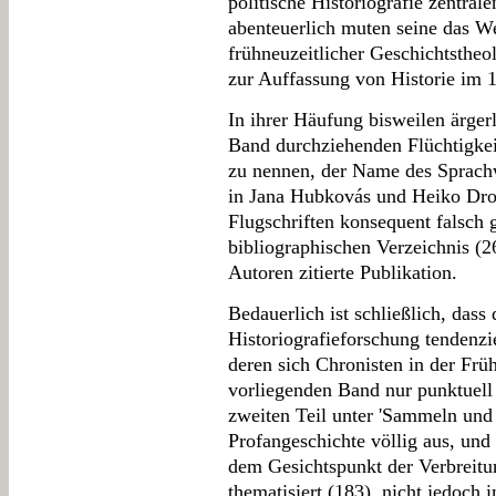
politische Historiografie zentral
abenteuerlich muten seine das W
frühneuzeitlicher Geschichtsthe
zur Auffassung von Historie im 1
In ihrer Häufung bisweilen ärge
Band durchziehenden Flüchtigkeit
zu nennen, der Name des Sprachw
in Jana Hubkovás und Heiko Dros
Flugschriften konsequent falsch
bibliographischen Verzeichnis (26
Autoren zitierte Publikation.
Bedauerlich ist schließlich, dass 
Historiografieforschung tendenzi
deren sich Chronisten in der Frü
vorliegenden Band nur punktuell 
zweiten Teil unter 'Sammeln und 
Profangeschichte völlig aus, und 
dem Gesichtspunkt der Verbreitu
thematisiert (183), nicht jedoch 