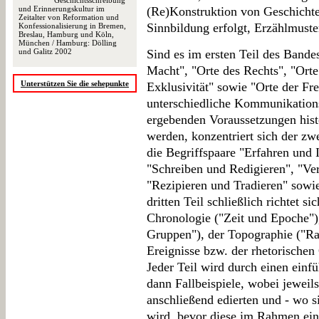
Geschichtsschreibung
und Erinnerungskultur im
(Re)Konstruktion von Geschichte
Zeitalter von Reformation und
Sinnbildung erfolgt, Erzählmuster
Konfessionalisierung in Bremen,
Breslau, Hamburg und Köln,
München / Hamburg: Dölling
und Galitz 2002
Sind es im ersten Teil des Bande
Macht", "Orte des Rechts", "Orte 
Unterstützen Sie die sehepunkte
Exklusivität" sowie "Orte der Fr
unterschiedliche Kommunikation
ergebenden Voraussetzungen histo
werden, konzentriert sich der zw
die Begriffspaare "Erfahren und 
"Schreiben und Redigieren", "Ver
"Rezipieren und Tradieren" sowi
dritten Teil schließlich richtet s
Chronologie ("Zeit und Epoche")
Gruppen"), der Topographie ("Ra
Ereignisse bzw. der rhetorischen
Jeder Teil wird durch einen einf
dann Fallbeispiele, wobei jeweil
anschließend edierten und - wo si
wird, bevor diese im Rahmen ei