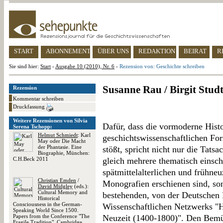
START
ABONNEMENT
ÜBER UNS
REDAKTION
BEIRAT
R
Sie sind hier:
Start
-
Ausgabe 10 (2010), Nr. 6
-
Rezension von: Geschichte schreiben
Susanne Rau / Birgit Studt
Rezension
Kommentar schreiben
Druckfassung
Weitere Rezensionen von Silvia
Dafür, dass die vormoderne Histo
Serena Tschopp:
Helmut Schmiedt
: Karl
geschichtswissenschaftlichen For
May oder Die Macht
der Phantasie. Eine
stößt, spricht nicht nur die Tats
Biographie, München:
C.H.Beck 2011
gleich mehrere thematisch einsch
spätmittelalterlichen und frühne
Christian Emden
/
Monografien erschienen sind, son
David Midgley
(eds.):
Cultural Memory and
bestehenden, von der Deutschen 
Historical
Consciousness in the German-
Wissenschaftlichen Netzwerks "H
Speaking World Since 1500.
Papers from the Conference "The
Neuzeit (1400-1800)". Den Bem
Fragile Tradition", Cambridge