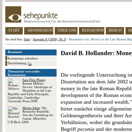
START
ABONNEMENT
ÜBER UNS
REDAKTION
BEIRAT
R
Sie sind hier:
Start
-
Ausgabe 8 (2008), Nr. 9
-
Rezension von: Money in the Late Roman Rep
David B. Hollander: Mone
Rezension
Kommentar schreiben
Druckfassung
Thematisch verwandte
Die vorliegende Untersuchung ist
Rezensionen:
Sara Elise Phang
:
Dissertation aus dem Jahr 2002 u
Roman Military
Service. Ideologies of
money in the late Roman Republic 
Discipline in the Late
Republic and Early Principate,
development of the Roman econom
Cambridge: Cambridge
expansion and increased wealth."
University Press 2008
bietet zunächst einige allgemei
Martin Jehne
: Die
Römische Republik.
Geldmengentheorie und ihrer An
Von der Gründung bis
Caesar, München:
Verhältnisse, wobei die grundsä
C.H.Beck 2006
Begriff
pecunia
und der modernen