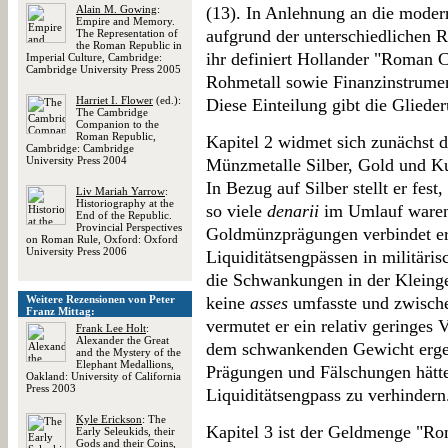
Alain M. Gowing
:
(13). In Anlehnung an die moder
Empire and Memory.
aufgrund der unterschiedlichen
The Representation of
the Roman Republic in
ihr definiert Hollander "Roman 
Imperial Culture, Cambridge:
Cambridge University Press 2005
Rohmetall sowie Finanzinstrume
Harriet I. Flower
(ed.):
Diese Einteilung gibt die Gliede
The Cambridge
Companion to the
Roman Republic,
Kapitel 2 widmet sich zunächst 
Cambridge: Cambridge
University Press 2004
Münzmetalle Silber, Gold und Ku
In Bezug auf Silber stellt er fest
Liv Mariah Yarrow
:
Historiography at the
so viele
denarii
im Umlauf waren 
End of the Republic.
Provincial Perspectives
Goldmünzprägungen verbindet er
on Roman Rule, Oxford: Oxford
University Press 2006
Liquiditätsengpässen in militäris
die Schwankungen in der Kleing
Weitere Rezensionen von Peter
keine
asses
umfasste und zwische
Franz Mittag:
vermutet er ein relativ geringes 
Frank Lee Holt
:
Alexander the Great
dem schwankenden Gewicht ergeb
and the Mystery of the
Elephant Medallions,
Prägungen und Fälschungen hätte
Oakland: University of California
Press 2003
Liquiditätsengpass zu verhindern
Kyle Erickson
: The
Kapitel 3 ist der Geldmenge "R
Early Seleukids, their
Gods and their Coins,