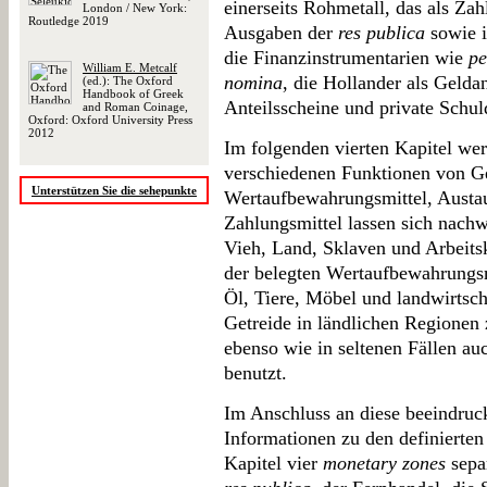
einerseits Rohmetall, das als Za
London / New York:
Routledge 2019
Ausgaben der
res publica
sowie i
die Finanzinstrumentarien wie
pe
William E. Metcalf
nomina
, die Hollander als Geld
(ed.): The Oxford
Handbook of Greek
Anteilsscheine und private Schul
and Roman Coinage,
Oxford: Oxford University Press
2012
Im folgenden vierten Kapitel we
verschiedenen Funktionen von Ge
Unterstützen Sie die sehepunkte
Wertaufbewahrungsmittel, Austau
Zahlungsmittel lassen sich nachw
Vieh, Land, Sklaven und Arbeitsk
der belegten Wertaufbewahrungsm
Öl, Tiere, Möbel und landwirtsch
Getreide in ländlichen Regionen
ebenso wie in seltenen Fällen au
benutzt.
Im Anschluss an diese beeindruc
Informationen zu den definierte
Kapitel vier
monetary zones
separ