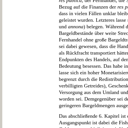
res publica
, der Fernhandel, die 
Bezug auf die Finanzen der
res p
dass in vielen Fällen unklar ble
geleistet wurden. Letzteres lasse
und
annona
) belegen. Während 
Bargeldbestände über weite Streck
Fernhandel ohne große Bargeldt
sei dabei gewesen, dass die Hand
als Rückfracht transportiert hätt
Endpunkten des Handels, auf den
Bedeutung besessen. Das habe in
lasse sich ein hoher Monetarisier
begrenzt durch die Redistributio
verbilligten Getreides), Geschenk
Versorgung aus dem Umland und
worden sei. Demgegenüber sei de
geringeren Bargeldmengen aus
Das abschließende 6. Kapitel is
Ausgangspunkt ist dabei die Fis