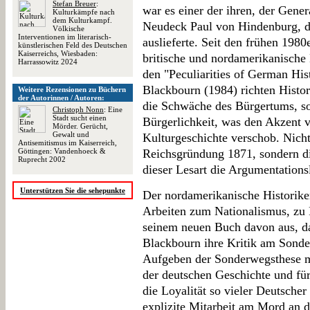
Stefan Breuer
:
war es einer der ihren, der Gene
Kulturkämpfe nach
dem Kulturkampf.
Neudeck Paul von Hindenburg, d
Völkische
Interventionen im literarisch-
auslieferte. Seit den frühen 1980
künstlerischen Feld des Deutschen
Kaiserreichs, Wiesbaden:
britische und nordamerikanische H
Harrassowitz 2024
den "Peculiarities of German Hi
Blackbourn (1984) richten Histo
Weitere Rezensionen zu Büchern
der Autorinnen / Autoren:
die Schwäche des Bürgertums, s
Christoph Nonn
: Eine
Stadt sucht einen
Bürgerlichkeit, was den Akzent v
Mörder. Gerücht,
Gewalt und
Kulturgeschichte verschob. Nich
Antisemitismus im Kaiserreich,
Göttingen: Vandenhoeck &
Reichsgründung 1871, sondern di
Ruprecht 2002
dieser Lesart die Argumentations
Unterstützen Sie die sehepunkte
Der nordamerikanische Historike
Arbeiten zum Nationalismus, zu 
seinem neuen Buch davon aus, da
Blackbourn ihre Kritik am Sond
Aufgeben der Sonderwegsthese ma
der deutschen Geschichte und für
die Loyalität so vieler Deutscher
explizite Mitarbeit am Mord an 