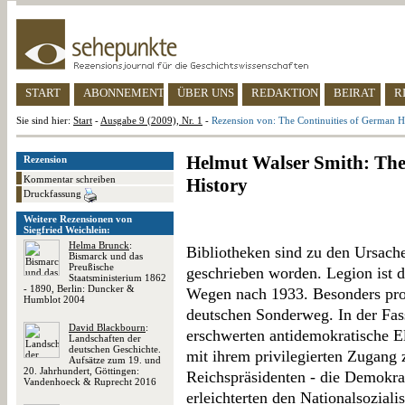
START
ABONNEMENT
ÜBER UNS
REDAKTION
BEIRAT
R
Sie sind hier:
Start
-
Ausgabe 9 (2009), Nr. 1
-
Rezension von: The Continuities of German H
Helmut Walser Smith: The
Rezension
Kommentar schreiben
History
Druckfassung
Weitere Rezensionen von
Siegfried Weichlein:
Helma Brunck
:
Bibliotheken sind zu den Ursach
Bismarck und das
Preußische
geschrieben worden. Legion ist d
Staatsministerium 1862
- 1890, Berlin: Duncker &
Wegen nach 1933. Besonders pro
Humblot 2004
deutschen Sonderweg. In der Fa
David Blackbourn
:
erschwerten antidemokratische Eli
Landschaften der
deutschen Geschichte.
mit ihrem privilegierten Zugan
Aufsätze zum 19. und
20. Jahrhundert, Göttingen:
Reichspräsidenten - die Demokra
Vandenhoeck & Ruprecht 2016
erleichterten den Nationalsozial