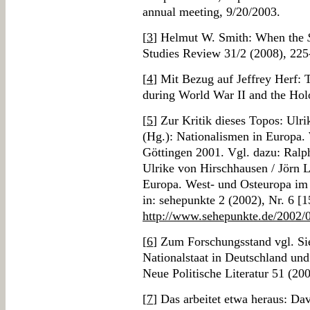
annual meeting, 9/20/2003.
[
3
] Helmut W. Smith: When the
Studies Review 31/2 (2008), 225
[
4
] Mit Bezug auf Jeffrey Herf:
during World War II and the Hol
[
5
] Zur Kritik dieses Topos: Ulr
(Hg.): Nationalismen in Europa.
Göttingen 2001. Vgl. dazu: Ralp
Ulrike von Hirschhausen / Jörn 
Europa. West- und Osteuropa im 
in: sehepunkte 2 (2002), Nr. 6 [
http://www.sehepunkte.de/2002/
[
6
] Zum Forschungsstand vgl. Si
Nationalstaat in Deutschland und
Neue Politische Literatur 51 (20
[
7
] Das arbeitet etwa heraus: D