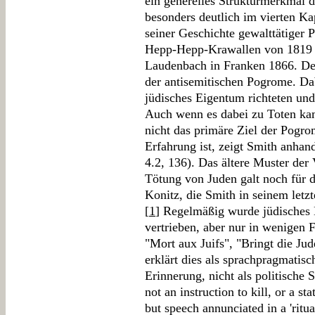
ein generelles Strukturmerkmal 
besonders deutlich im vierten Ka
seiner Geschichte gewalttätiger
Hepp-Hepp-Krawallen von 1819 
Laudenbach in Franken 1866. Detai
der antisemitischen Pogrome. Dabe
jüdisches Eigentum richteten und 
Auch wenn es dabei zu Toten ka
nicht das primäre Ziel der Pogr
Erfahrung ist, zeigt Smith anhan
4.2, 136). Das ältere Muster de
Tötung von Juden galt noch für 
Konitz, die Smith in seinem letz
[
1
] Regelmäßig wurde jüdisches 
vertrieben, aber nur in wenigen
"Mort aux Juifs", "Bringt die Ju
erklärt dies als sprachpragmatis
Erinnerung, nicht als politische S
not an instruction to kill, or a 
but speech annunciated in a 'ritua