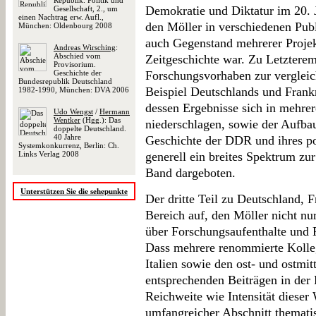
Republik. Politik und
Demokratie und Diktatur im 20. J
Gesellschaft, 2., um
einen Nachtrag erw. Aufl.,
den Möller in verschiedenen Publ
München: Oldenbourg 2008
auch Gegenstand mehrerer Projekt
Andreas Wirsching
:
Abschied vom
Zeitgeschichte war. Zu Letzterem
Provisorium.
Geschichte der
Forschungsvorhaben zur verglei
Bundesrepublik Deutschland
Beispiel Deutschlands und Frankr
1982-1990, München: DVA 2006
dessen Ergebnisse sich in mehrer
Udo Wengst
/
Hermann
Wentker
(Hgg.): Das
niederschlagen, sowie der Aufba
doppelte Deutschland.
40 Jahre
Geschichte der DDR und ihres p
Systemkonkurrenz, Berlin: Ch.
Links Verlag 2008
generell ein breites Spektrum zu
Band dargeboten.
Unterstützen Sie die sehepunkte
Der dritte Teil zu Deutschland, 
Bereich auf, den Möller nicht nu
über Forschungsaufenthalte und 
Dass mehrere renommierte Kolleg
Italien sowie den ost- und ostmit
entsprechenden Beiträgen in der F
Reichweite wie Intensität dieser 
umfangreicher Abschnitt thematis