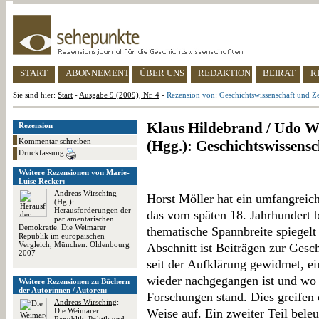
START
ABONNEMENT
ÜBER UNS
REDAKTION
BEIRAT
R
Sie sind hier:
Start
-
Ausgabe 9 (2009), Nr. 4
-
Rezension von: Geschichtswissenschaft und Ze
Klaus Hildebrand / Udo W
Rezension
Kommentar schreiben
(Hgg.): Geschichtswissensc
Druckfassung
Weitere Rezensionen von Marie-
Luise Recker:
Andreas Wirsching
Horst Möller hat ein umfangreich
(Hg.):
Herausforderungen der
das vom späten 18. Jahrhundert b
parlamentarischen
Demokratie. Die Weimarer
thematische Spannbreite spiegelt s
Republik im europäischen
Vergleich, München: Oldenbourg
Abschnitt ist Beiträgen zur Gesc
2007
seit der Aufklärung gewidmet, 
wieder nachgegangen ist und wo 
Weitere Rezensionen zu Büchern
der Autorinnen / Autoren:
Forschungen stand. Dies greifen d
Andreas Wirsching
:
Die Weimarer
Weise auf. Ein zweiter Teil bel