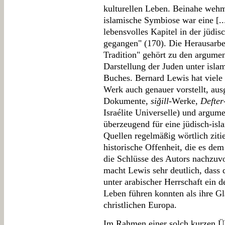
kulturellen Leben. Beinahe wehm
islamische Symbiose war eine [...
lebensvolles Kapitel in der jüdi
gegangen" (170). Die Herausarbei
Tradition" gehört zu den argumen
Darstellung der Juden unter isla
Buches. Bernard Lewis hat viele 
Werk auch genauer vorstellt, au
Dokumente,
siǧill
-Werke,
Defter
Israélite Universelle) und argum
überzeugend für eine jüdisch-is
Quellen regelmäßig wörtlich ziti
historische Offenheit, die es dem
die Schlüsse des Autors nachzuvo
macht Lewis sehr deutlich, dass
unter arabischer Herrschaft ein d
Leben führen konnten als ihre G
christlichen Europa.
Im Rahmen einer solch kurzen Üb