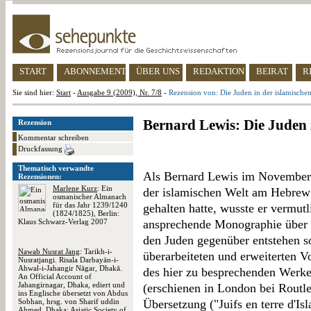
START
ABONNEMENT
ÜBER UNS
REDAKTION
BEIRAT
R
Sie sind hier:
Start
-
Ausgabe 9 (2009), Nr. 7/8
-
Rezension von: Die Juden in der islamische
Bernard Lewis: Die Juden 
Rezension
Kommentar schreiben
Druckfassung
Thematisch verwandte
Als Bernard Lewis im November 
Rezensionen:
Marlene Kurz
: Ein
der islamischen Welt am Hebrew 
osmanischer Almanach
für das Jahr 1239/1240
gehalten hatte, wusste er vermutl
(1824/1825), Berlin:
Klaus Schwarz-Verlag 2007
ansprechende Monographie über 
den Juden gegenüber entstehen so
Nawab Nusrat Jang
: Tarikh-i-
überarbeiteten und erweiterten V
Nusratjangi. Risala Darbayān-i-
Ahwal-i-Jahangir Nāgar, Dhakā.
des hier zu besprechenden Werke
An Official Account of
Jahangirnagar, Dhaka, ediert und
(erschienen in London bei Routle
ins Englische übersetzt von Abdus
Sobhan, hrsg. von Sharif uddin
Übersetzung ("Juifs en terre d'Is
Ahmed, Dhaka: Asiatic Society of