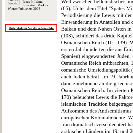
Welt zwischen hellenistischer und
Ideas In Islam,
Princeton: Markus
(85). Unter dem Titel "Spätes Mit
Wiener Publishers 2008
Periodisierung die Lewis mit der
Einwanderung in Anatolien und 
Balkan und dem Nahen Osten in e
Unterstützen Sie die sehepunkte
(103), schildert das dritte Kapite
Osmanischen Reich (101-139). Wi
ersten Jahrhunderten die aus Eur
Spanien) eingewanderten Juden,
Osmanische Reich mitbrachten. L
osmanische Umsiedlungspolitik (
auch Juden betraf. Im 19. Jahrhun
dann zunehmend an die griechis
Osmanischen Reich. Im vierten K
170) beleuchtet Lewis die Faktor
islamischen Tradition beigetrage
Aufkommen des Antisemitismus i
europäischen Kolonialmächte. Wä
Iran dramatisch verschlechtert hat
arabischen Ländern im 19. und 