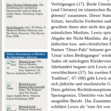
Verfolgungen (17). Beide Umstä
Hans-Thomas Tillschneider
: Die
Entstehung der juristischen
(und Christen) im islamischen Re
Hermeneutik (uṣūl al-fiqh) im
frühen Islam, Würzburg: Ergon
ḏimma
)" zusammen. Dieser Statu
2006
Schutz, berufliche Freiheiten und
gewährte ihnen aber nicht den gl
Hugh Kennedy
(ed.): Al-Tabari. A
Medieval Muslim Historian and
männlichen Muslims. Lewis spric
His Work, Princeton: The Darwin
Press 2008
Abgabe der Nicht-Muslime, die
jüdischen bzw. anti-christliche
Namen "Omar-Pakt" bekannt gewor
Weitere Rezensionen zu Büchern
'Umarʿschen Bedingungen" wiede
der Autorinnen / Autoren:
Juden oft auferlegten Kleidervors
Bernard Lewis
: The
End of Modern
Jahrhundert begann sich Lewis zu
History of the Middle
East, Stanford, CA:
verschlechtern (57). Im zweiten 
Hoover Institution Press 2011
Tradition", 67-100) geht Lewis au
sich jüdische und muslimische Ge
Bernard Lewis
/
Buntzie Ellis Churchill
:
Dazu gehören Rechtskonzeptione
Islam. The Religion
And The People,
Speisegesetze, Übertritte von J
Upper Saddle River: Wharton
School Publishing 2008
ausgeübte Berufe. Das Zusamme
schildert Lewis als "eine Art von
Bernard Lewis
:
Political Words And