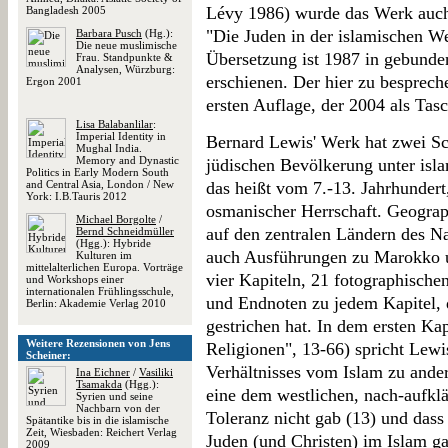
Lévy 1986) wurde das Werk auch 
Bangladesh 2005
"Die Juden in der islamischen We
Barbara Pusch
(Hg.):
Die neue muslimische
Übersetzung ist 1987 in gebund
Frau. Standpunkte &
Analysen, Würzburg:
erschienen. Der hier zu besprech
Ergon 2001
ersten Auflage, der 2004 als Ta
Lisa Balabanlilar
:
Imperial Identity in
Bernard Lewis' Werk hat zwei Sc
Mughal India.
Memory and Dynastic
jüdischen Bevölkerung unter islam
Politics in Early Modern South
and Central Asia, London / New
das heißt vom 7.-13. Jahrhundert,
York: I.B.Tauris 2012
osmanischer Herrschaft. Geograp
Michael Borgolte
/
auf den zentralen Ländern des N
Bernd Schneidmüller
(Hgg.): Hybride
auch Ausführungen zu Marokko u
Kulturen im
mittelalterlichen Europa. Vorträge
vier Kapiteln, 21 fotographische
und Workshops einer
internationalen Frühlingsschule,
und Endnoten zu jedem Kapitel, d
Berlin: Akademie Verlag 2010
gestrichen hat. In dem ersten Ka
Weitere Rezensionen von Jens
Religionen", 13-66) spricht Lewi
Scheiner:
Verhältnisses vom Islam zu ander
Ina Eichner
/
Vasiliki
Tsamakda
(Hgg.):
eine dem westlichen, nach-aufklä
Syrien und seine
Nachbarn von der
Toleranz nicht gab (13) und das
Spätantike bis in die islamische
Zeit, Wiesbaden: Reichert Verlag
Juden (und Christen) im Islam ga
2009