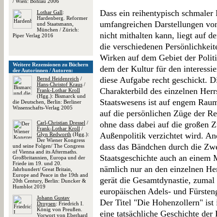
/ Wien: Böhlau 2006
Dass ein reihentypisch schmaler
Lothar Gall
:
Hardenberg. Reformer
umfangreichen Darstellungen von 
und Staatsmann,
München / Zürich:
nicht mithalten kann, liegt auf d
Piper Verlag 2016
die verschiedenen Persönlichkeit
Wirken auf dem Gebiet der Politi
Weitere Rezensionen zu Büchern
dem der Kultur für den interessie
der Autorinnen / Autoren:
diese Aufgabe recht geschickt. 
Bernd Heidenreich
/
Hans-Christof Kraus
/
Charakterbild des einzelnen Her
Frank-Lothar Kroll
(Hgg.): Bismarck und
Staatswesens ist auf engem Rau
die Deutschen, Berlin: Berliner
Wissenschafts-Verlag 2005
auf die persönlichen Züge der Re
Carl-Christian Dressel
/
ohne dass dabei auf die großen 
Frank-Lothar Kroll
/
Außenpolitik verzichtet wird. A
Glyn Redworth
(Hgg.):
Der Wiener Kongress
dass das Bändchen durch die Zwe
und seine Folgen/ The Congress
of Vienna and its Aftermaths.
Staatsgeschichte auch an einem 
Großbritannien, Europa und der
Friede im 19. und 20.
nämlich nur an den einzelnen Her
Jahrhundert/ Great Britain,
Europe and Peace in the 19th and
gerät die Gesamtdynastie, zumal 
20th Century, Berlin: Duncker &
Humblot 2019
europäischen Adels- und Fürstenge
Johann Gustav
Der Titel "Die Hohenzollern" ist 
Droysen
: Friedrich I.
König von Preußen.
eine tatsächliche Geschichte der 
Vorwort von Eberhard