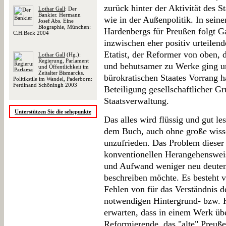
zurück hinter der Aktivität des 
Lothar Gall
: Der
Bankier. Hermann
wie in der Außenpolitik. In sein
Josef Abs. Eine
Biographie, München:
Hardenbergs für Preußen folgt Ga
C.H.Beck 2004
inzwischen eher positiv urteilen
Etatist, der Reformer von oben, 
Lothar Gall
(Hg.):
Regierung, Parlament
und behutsamer zu Werke ging un
und Öffentlichkeit im
Zeitalter Bismarcks.
bürokratischen Staates Vorrang ha
Politikstile im Wandel, Paderborn:
Ferdinand Schöningh 2003
Beteiligung gesellschaftlicher G
Staatsverwaltung.
Unterstützen Sie die sehepunkte
Das alles wird flüssig und gut le
dem Buch, auch ohne große wisse
unzufrieden. Das Problem dieser D
konventionellen Herangehenswei
und Aufwand weniger neu deuten 
beschreiben möchte. Es besteht 
Fehlen von für das Verständnis d
notwendigen Hintergrund- bzw. K
erwarten, dass in einem Werk üb
Reformierende, das "alte" Preuße