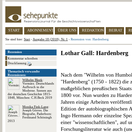
START
ABONNEMENT
ÜBER UNS
REDAKTION
BEIRAT
R
Sie sind hier:
Start
-
Ausgabe 18 (2018), Nr. 1
-
Rezension von: Hardenberg
Lothar Gall: Hardenberg
Rezension
Kommentar schreiben
Druckfassung
Thematisch verwandte
Nach dem "Wilhelm von Humboldt
Rezensionen:
Wilhelm Bleek
:
"Hardenberg" (1750 - 1822) die 
Vormärz. Deutschlands
Aufbruch in die
maßgeblichen preußischen Staat
Moderne. Szenen aus
der deutschen Geschichte 1815-
1800 vor. Nun wurden zu Harden
1848, München: C.H.Beck 2019
Jahren einige Arbeiten veröffen
Monika Fink-Lang
:
Edition der autobiographischen 
Joseph Görres. Die
Biografie, Paderborn:
Ingo Hermann oder einzelne Spe
Ferdinand Schöningh
2013
einer "wissenschaftlichen", auf 
Forschungsliteratur wie auch (un