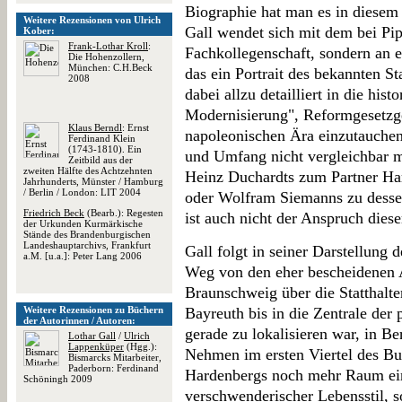
Biographie hat man es in diesem F
Weitere Rezensionen von Ulrich
Gall wendet sich mit dem bei Pip
Kober:
Frank-Lothar Kroll
:
Fachkollegenschaft, sondern an ei
Die Hohenzollern,
München: C.H.Beck
das ein Portrait des bekannten S
2008
dabei allzu detailliert in die his
Modernisierung", Reformgesetzg
Klaus Berndl
: Ernst
napoleonischen Ära einzutauchen
Ferdinand Klein
(1743-1810). Ein
und Umfang nicht vergleichbar 
Zeitbild aus der
zweiten Hälfte des Achtzehnten
Heinz Duchardts zum Partner Ha
Jahrhunderts, Münster / Hamburg
/ Berlin / London: LIT 2004
oder Wolfram Siemanns zu dessen
Friedrich Beck
(Bearb.): Regesten
ist auch nicht der Anspruch diese
der Urkunden Kurmärkische
Stände des Brandenburgischen
Landeshauptarchivs, Frankfurt
Gall folgt in seiner Darstellung 
a.M. [u.a.]: Peter Lang 2006
Weg von den eher bescheidenen
Braunschweig über die Statthalt
Weitere Rezensionen zu Büchern
Bayreuth bis in die Zentrale der
der Autorinnen / Autoren:
gerade zu lokalisieren war, in Be
Lothar Gall
/
Ulrich
Lappenküper
(Hgg.):
Nehmen im ersten Viertel des Buc
Bismarcks Mitarbeiter,
Paderborn: Ferdinand
Hardenbergs noch mehr Raum ein
Schöningh 2009
verschwenderischer Lebensstil, so