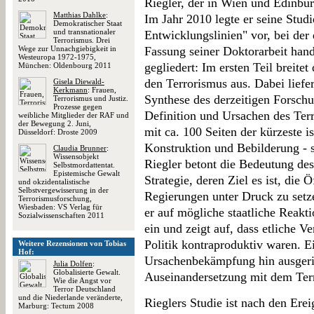
Riegler, der in Wien und Edinbur
Matthias Dahlke
:
Im Jahr 2010 legte er seine Studi
Demokratischer Staat
und transnationaler
Entwicklungslinien" vor, bei der 
Terrorismus. Drei
Wege zur Unnachgiebigkeit in
Fassung seiner Doktorarbeit hande
Westeuropa 1972-1975,
gegliedert: Im ersten Teil breite
München: Oldenbourg 2011
den Terrorismus aus. Dabei liefert
Gisela Diewald-
Kerkmann
: Frauen,
Synthese des derzeitigen Forsch
Terrorismus und Justiz.
Prozesse gegen
Definition und Ursachen des Terr
weibliche Mitglieder der RAF und
der Bewegung 2. Juni,
mit ca. 100 Seiten der kürzeste is
Düsseldorf: Droste 2009
Konstruktion und Bebilderung - s
Claudia Brunner
:
Wissensobjekt
Riegler betont die Bedeutung des 
Selbstmordattentat.
Epistemische Gewalt
Strategie, deren Ziel es ist, die 
und okzidentalistische
Selbstvergewisserung in der
Regierungen unter Druck zu setzen
Terrorismusforschung,
Wiesbaden: VS Verlag für
er auf mögliche staatliche Reak
Sozialwissenschaften 2011
ein und zeigt auf, dass etliche V
Politik kontraproduktiv waren. Ei
Weitere Rezensionen von Tobias
Hof:
Ursachenbekämpfung hin ausgeric
Julia Dolfen
:
Globalisierte Gewalt.
Auseinandersetzung mit dem Terr
Wie die Angst vor
Terror Deutschland
und die Niederlande veränderte,
Rieglers Studie ist nach den Er
Marburg: Tectum 2008