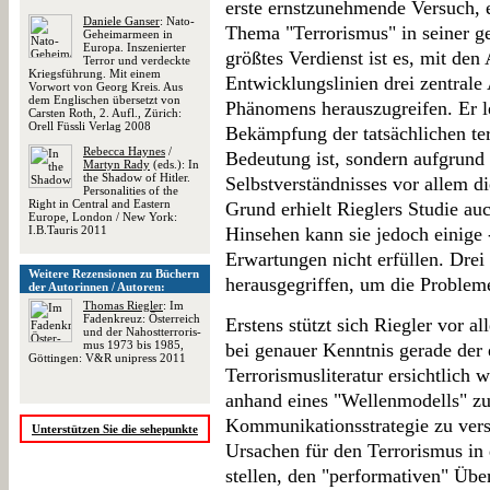
erste ernstzunehmende Versuch,
Daniele Ganser
: Nato-
Thema "Terrorismus" in seiner ge
Geheimarmeen in
Europa. Inszenierter
größtes Verdienst ist es, mit den
Terror und verdeckte
Kriegsführung. Mit einem
Entwicklungslinien drei zentrale
Vorwort von Georg Kreis. Aus
dem Englischen übersetzt von
Phänomens herauszugreifen. Er leg
Carsten Roth, 2. Aufl., Zürich:
Orell Füssli Verlag 2008
Bekämpfung der tatsächlichen ter
Rebecca Haynes
/
Bedeutung ist, sondern aufgrund d
Martyn Rady
(eds.): In
the Shadow of Hitler.
Selbstverständnisses vor allem 
Personalities of the
Right in Central and Eastern
Grund erhielt Rieglers Studie auc
Europe, London / New York:
I.B.Tauris 2011
Hinsehen kann sie jedoch einige -
Erwartungen nicht erfüllen. Drei
Weitere Rezensionen zu Büchern
herausgegriffen, um die Problem
der Autorinnen / Autoren:
Thomas Riegler
: Im
Fadenkreuz: Öster­reich
Erstens stützt sich Riegler vor a
und der Nah­ost­ter­ro­ris­
mus 1973 bis 1985,
bei genauer Kenntnis gerade der 
Göttingen: V&R unipress 2011
Terrorismusliteratur ersichtlich 
anhand eines "Wellenmodells" zu
Kommunikationsstrategie zu ver
Unterstützen Sie die sehepunkte
Ursachen für den Terrorismus in
stellen, den "performativen" Übe