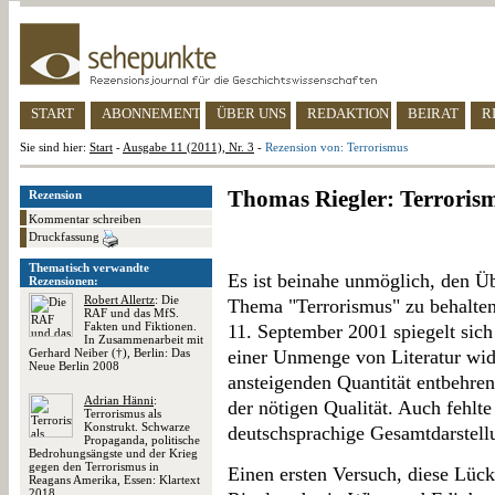
START
ABONNEMENT
ÜBER UNS
REDAKTION
BEIRAT
R
Sie sind hier:
Start
-
Ausgabe 11 (2011), Nr. 3
-
Rezension von: Terrorismus
Thomas Riegler: Terroris
Rezension
Kommentar schreiben
Druckfassung
Thematisch verwandte
Es ist beinahe unmöglich, den Üb
Rezensionen:
Robert Allertz
: Die
Thema "Terrorismus" zu behalten:
RAF und das MfS.
Fakten und Fiktionen.
11. September 2001 spiegelt sich
In Zusammenarbeit mit
Gerhard Neiber (†), Berlin: Das
einer Unmenge von Literatur wide
Neue Berlin 2008
ansteigenden Quantität entbehren
Adrian Hänni
:
der nötigen Qualität. Auch fehlt
Terrorismus als
Konstrukt. Schwarze
deutschsprachige Gesamtdarstel
Propaganda, politische
Bedrohungsängste und der Krieg
gegen den Terrorismus in
Einen ersten Versuch, diese Lüc
Reagans Amerika, Essen: Klartext
2018