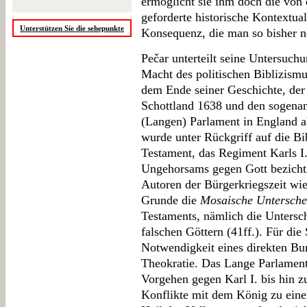
ermöglicht sie ihm doch die von
geforderte historische Kontextual
Unterstützen Sie die sehepunkte
Konsequenz, die man so bisher n
Pečar unterteilt seine Untersuch
Macht des politischen Biblizismu
dem Ende seiner Geschichte, der 
Schottland 1638 und den sogena
(Langen) Parlament in England ab
wurde unter Rückgriff auf die Bi
Testament, das Regiment Karls I.
Ungehorsams gegen Gott bezichti
Autoren der Bürgerkriegszeit wie
Grunde die
Mosaische Untersche
Testaments, nämlich die Untersc
falschen Göttern (41ff.). Für die
Notwendigkeit eines direkten Bun
Theokratie. Das Lange Parlament
Vorgehen gegen Karl I. bis hin z
Konflikte mit dem König zu ein