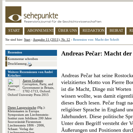
START
ABONNEMENT
ÜBER UNS
REDAKTION
BEIRAT
R
Sie sind hier:
Start
-
Ausgabe 11 (2011), Nr. 12
-
Rezension von: Macht der Schrift
Andreas Pečar: Macht der 
Rezension
Kommentar schreiben
Druckfassung
Weitere Rezensionen von André
Andreas Pečar hat seine Rostocker
Krischer:
Aaron Graham
:
vielzitiertes Motto von Pierre B
Corruption, Party, and
Government in Britain,
ist die Macht, Dinge mit Worten
1702-1713, Oxford:
Oxford University Press 2015
wissen wollte, was damit eigentli
dieses Buch lesen. Pečar fragt n
Dieter Langewiesche
(Hg.):
religiöser Sprache in England un
Kleinstaaten in Europa.
Symposium am Liechtenstein-
Jahrhundert. Diese politische Spr
Institut zum Jubiläum 200 Jahre
Souveränität Fürstentum
Unter dem Begriff versteht der Ve
Liechtenstein 1806 - 2006,
Schaan: Verlag der
Äußerungen und Positionen durch
Liechtensteinischen