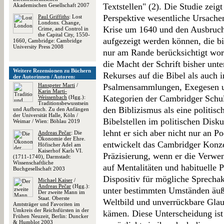
Textstellen" (2). Die Studie zeigt
Akademischen Gesellschaft 2007
Perspektive wesentliche Ursachen
Paul Griffiths
: Lost
Londons. Change,
Krise um 1640 und den Ausbruch
Crime, and Control in
the Capital City, 1550-
aufgezeigt werden können, die bi
1660, Cambridge: Cambridge
University Press 2008
nur am Rande berücksichtigt wor
die Macht der Schrift bisher unt
Weitere Rezensionen zu Büchern
Rekurses auf die Bibel als auch 
der Autorinnen / Autoren:
Hanspeter Marti
/
Psalmensammlungen, Exegesen us
Karin Marti-
Kategorien der Cambridger Schul
Weissenbach
(Hgg.):
Traditionsbewusstsein
den Biblizismus als eine politis
und Aufbruch. Zu den Anfängen
der Universität Halle, Köln /
Bibelstellen im politischen Disk
Weimar / Wien: Böhlau 2019
lehnt er sich aber nicht nur an 
Andreas Pečar
: Die
Ökonomie der Ehre.
entwickelt das Cambridger Konzep
Höfischer Adel am
Kaiserhof Karls VI.
Präzisierung, wenn er die Verwen
(1711-1740), Darmstadt:
Wissenschaftliche
auf Mentalitäten und habituelle 
Buchgesellschaft 2003
Dispositiv für mögliche Sprechak
Michael Kaiser
/
Andreas Pečar
(Hgg.):
unter bestimmten Umständen äuße
Der zweite Mann im
Staat. Oberste
Weltbild und unverrückbare Gla
Amtsträger und Favoriten im
Umkreis der Reichsfürsten in der
kämen. Diese Unterscheidung ist 
Frühen Neuzeit, Berlin: Duncker
& Humblot 2003