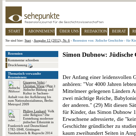
START
ABONNEMENT
ÜBER UNS
REDAKTION
BEIRAT
R
Sie sind hier:
Start
-
Ausgabe 12 (2012), Nr. 6
-
Rezension von: Jüdische Geschichte - für Kin
Simon Dubnow: Jüdische Ge
Rezension
Kommentar schreiben
Druckfassung
Thematisch verwandte
Der Anfang einer leidensvollen 
Rezensionen:
Giuseppe Veltri
/
anhören: "Vor 4000 Jahren lebte
Christian Wiese
(Hgg.):
Jüdische Bildung und
Mittelmeer gelegenen Ländern Asi
Kultur in Sachsen-
Anhalt von der Aufklärung bis
zwei mächtige Reiche, Babylonie
zum Nationalsozialismus, Berlin:
der anderen." (29) Mit diesen Sä
Metropol 2009
für Kinder, das Simon Dubnow 19
Philipp Lenhard
: Volk
oder Religion? Die
Erwachsene adressierte, die "kei
Entstehung moderner
jüdischer Ethnizität in
Geschichte gründlicher zu studie
Frankreich und Deutschland
1782-1848, Göttingen:
kaum zweihundert Seiten in Ansp
Vandenhoeck & Ruprecht 2014