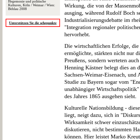
Hegemonie und politische
Wirkung, die von der Massenmobi
Kulturen, Köln / Weimar / Wien:
Böhlau 2008
ausging, während Rudolf Boch s
Industrialisierungsdebatte im r
Unterstützen Sie die sehepunkte
"Integration regionaler politisch
hervorhebt.
Die wirtschaftlichen Erfolge, die
ermöglichte, stärkten nicht nur di
Preußens, sondern werteten auch s
Henning Kästner belegt dies an 
Sachsen-Weimar-Eisenach, und An
Studie zu Bayern sogar vom "End
unabhängiger Wirtschaftspolitik" 
des Jahres 1865 ausgehen sieht.
Kulturelle Nationsbildung - die
liegt, neigt dazu, sich in "Diskur
Wirksamkeit schwer einzuschätzen
diskutieren, nicht bestimmten H
können. Hier leistet Marko Kreu