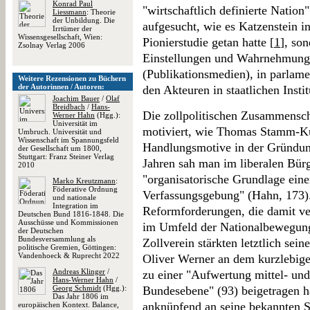
Konrad Paul
"wirtschaftlich definierte Nation"
Liessmann
: Theorie
der Unbildung. Die
aufgesucht, wie es Katzenstein in
Irrtümer der
Wissensgesellschaft, Wien:
Pionierstudie getan hatte [
1
], so
Zsolnay Verlag 2006
Einstellungen und Wahrnehmungen
(Publikationsmedien), in parlame
Weitere Rezensionen zu Büchern
der Autorinnen / Autoren:
den Akteuren in staatlichen Insti
Joachim Bauer
/
Olaf
Breidbach
/
Hans-
Die zollpolitischen Zusammenschl
Werner Hahn
(Hgg.):
Universität im
motiviert, wie Thomas Stamm-Ku
Umbruch. Universität und
Wissenschaft im Spannungsfeld
Handlungsmotive in der Gründun
der Gesellschaft um 1800,
Stuttgart: Franz Steiner Verlag
Jahren sah man im liberalen Bür
2010
"organisatorische Grundlage eine
Marko Kreutzmann
:
Föderative Ordnung
Verfassungsgebung" (Hahn, 173).
und nationale
Integration im
Reformforderungen, die damit v
Deutschen Bund 1816-1848. Die
Ausschüsse und Kommissionen
im Umfeld der Nationalbewegung
der Deutschen
Bundesversammlung als
Zollverein stärkten letztlich sein
politische Gremien, Göttingen:
Vandenhoeck & Ruprecht 2022
Oliver Werner an dem kurzlebige
Andreas Klinger
/
zu einer "Aufwertung mittel- und 
Hans-Werner Hahn
/
Georg Schmidt
(Hgg.):
Bundesebene" (93) beigetragen ha
Das Jahr 1806 im
anknüpfend an seine bekannten St
europäischen Kontext. Balance,