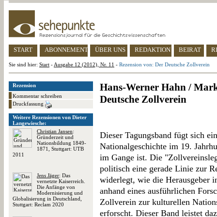
START
ABONNEMENT
ÜBER UNS
REDAKTION
BEIRAT
R
Sie sind hier:
Start
-
Ausgabe 12 (2012), Nr. 11
-
Rezension von: Der Deutsche Zollverein
Hans-Werner Hahn / Mark
Rezension
Kommentar schreiben
Deutsche Zollverein
Druckfassung
Weitere Rezensionen von Dieter
Langewiesche:
Christian Jansen
:
Dieser Tagungsband fügt sich ei
Gründerzeit und
Nationsbildung 1849-
Nationalgeschichte im 19. Jahrhu
1871, Stuttgart: UTB
2011
im Gange ist. Die "Zollvereinsl
politisch eine gerade Linie zur R
Jens Jäger
: Das
widerlegt, wie die Herausgeber in
vernetzte Kaiserreich.
Die Anfänge von
anhand eines ausführlichen Forsc
Modernisierung und
Globalisierung in Deutschland,
Zollverein zur kulturellen Nation
Stuttgart: Reclam 2020
erforscht. Dieser Band leistet da