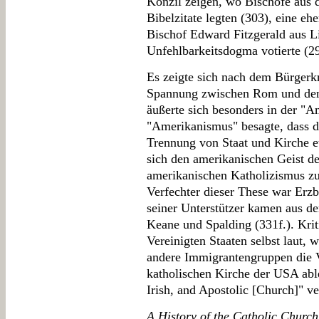
Konzil zeigen, wo Bischöfe aus 
Bibelzitate legten (303), eine eh
Bischof Edward Fitzgerald aus L
Unfehlbarkeitsdogma votierte (2
Es zeigte sich nach dem Bürgerk
Spannung zwischen Rom und den
äußerte sich besonders in der "
"Amerikanismus" besagte, dass di
Trennung von Staat und Kirche e
sich den amerikanischen Geist de
amerikanischen Katholizismus z
Verfechter dieser These war Erzbi
seiner Unterstützer kamen aus d
Keane und Spalding (331f.). Krit
Vereinigten Staaten selbst laut,
andere Immigrantengruppen die Vo
katholischen Kirche der USA able
Irish, and Apostolic [Church]" ve
A History of the Catholic Churc