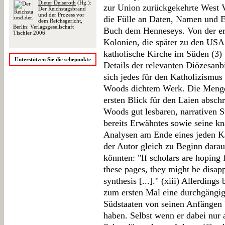
Dieter Deiseroth
(Hg.):
zur Union zurückgekehrte West V
Der Reichstagsbrand
und der Prozess vor
die Fülle an Daten, Namen und E
dem Reichsgericht,
Berlin: Verlagsgesellschaft
Buch dem Henneseys. Von der er
Tischler 2006
Kolonien, die später zu den USA 
katholische Kirche im Süden (3)
Unterstützen Sie die sehepunkte
Details der relevanten Diözesanb
sich jedes für den Katholizismus
Woods dichtem Werk. Die Meng
ersten Blick für den Laien absch
Woods gut lesbaren, narrativen St
bereits Erwähntes sowie seine 
Analysen am Ende eines jeden Ka
der Autor gleich zu Beginn darau
könnten: "If scholars are hoping 
these pages, they might be disapp
synthesis [...]." (xiii) Allerding
zum ersten Mal eine durchgängig
Südstaaten von seinen Anfängen 
haben. Selbst wenn er dabei nur 