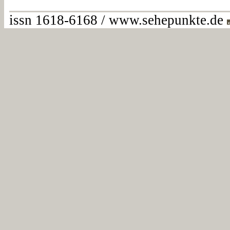
issn 1618-6168 / www.sehepunkte.de