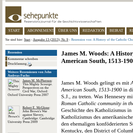
START
ABONNEMENT
ÜBER UNS
REDAKTION
BEIRAT
R
Sie sind hier:
Start
-
Ausgabe 13 (2013), Nr. 9
-
Rezension von: A History of the Catholic C
James M. Woods: A History
Rezension
Kommentar schreiben
American South, 1513-19
Druckfassung
Weitere Rezensionen von John
Andreas Fuchs:
James M. McPherson
:
James M. Woods gelingt es mit
A
This Mighty Scourge.
Perspectives on the
American South, 1513-1900
in d
Civil War, Oxford:
Oxford University Press 2007
S.J., zu treten. Was Hennesey m
Roman Catholic community in the
Robert E. McGlone
:
Geschichte des Katholizismus in
John Brown's War
against Slavery,
Katholizismus des amerikanische
Cambridge: Cambridge
University Press 2009
den ehemaligen konföderierten 
Kentucky, den District of Colum