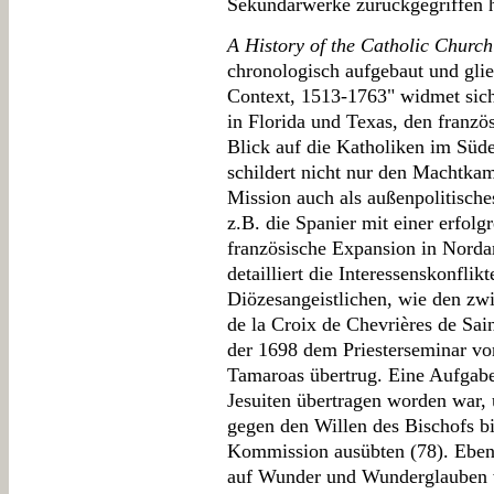
Sekundärwerke zurückgegriffen h
A History of the Catholic Church
chronologisch aufgebaut und glied
Context, 1513-1763" widmet sic
in Florida und Texas, den franzö
Blick auf die Katholiken im Süd
schildert nicht nur den Machtkam
Mission auch als außenpolitische
z.B. die Spanier mit einer erfol
französische Expansion in Norda
detailliert die Interessenskonfli
Diözesangeistlichen, wie den zwi
de la Croix de Chevrières de Sai
der 1698 dem Priesterseminar vo
Tamaroas übertrug. Eine Aufgabe
Jesuiten übertragen worden war, 
gegen den Willen des Bischofs bi
Kommission ausübten (78). Eben
auf Wunder und Wunderglauben w