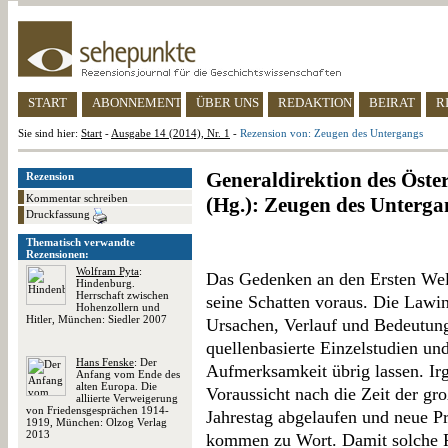
START
ABONNEMENT
ÜBER UNS
REDAKTION
BEIRAT
R
Sie sind hier:
Start
-
Ausgabe 14 (2014), Nr. 1
-
Rezension von: Zeugen des Untergangs
Generaldirektion des Öster
Rezension
Kommentar schreiben
(Hg.): Zeugen des Unterga
Druckfassung
Thematisch verwandte
Rezensionen:
Wolfram Pyta
:
Das Gedenken an den Ersten Welt
Hindenburg.
Herrschaft zwischen
seine Schatten voraus. Die Lawi
Hohenzollern und
Hitler, München: Siedler 2007
Ursachen, Verlauf und Bedeutung
quellenbasierte Einzelstudien u
Hans Fenske
: Der
Aufmerksamkeit übrig lassen. Irg
Anfang vom Ende des
alten Europa. Die
Voraussicht nach die Zeit der g
alliierte Verweigerung
von Friedensgesprächen 1914-
Jahrestag abgelaufen und neue P
1919, München: Olzog Verlag
2013
kommen zu Wort. Damit solche F