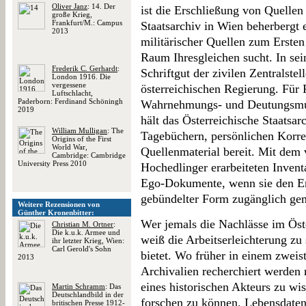
Oliver Janz
: 14. Der
ist die Erschließung von Quellen 
große Krieg,
Frankfurt/M.: Campus
Staatsarchiv in Wien beherbergt
2013
militärischer Quellen zum Ersten
Raum Ihresgleichen sucht. In sei
Frederik C. Gerhardt
:
Schriftgut der zivilen Zentralst
London 1916. Die
vergessene
österreichischen Regierung. Für 
Luftschlacht,
Paderborn: Ferdinand Schöningh
Wahrnehmungs- und Deutungsmust
2019
hält das Österreichische Staatsar
William Mulligan
: The
Tagebüchern, persönlichen Korre
Origins of the First
World War,
Quellenmaterial bereit. Mit dem
Cambridge: Cambridge
University Press 2010
Hochedlinger erarbeiteten Inven
Ego-Dokumente, wenn sie den Ers
gebündelter Form zugänglich ge
Weitere Rezensionen von
Günther Kronenbitter:
Wer jemals die Nachlässe im Öste
Christian M. Ortner
:
Die k.u.k. Armee und
weiß die Arbeitserleichterung zu
ihr letzter Krieg, Wien:
Carl Gerold's Sohn
bietet. Wo früher in einem zweis
2013
Archivalien recherchiert werden 
eines historischen Akteurs zu wi
Martin Schramm
: Das
Deutschlandbild in der
forschen zu können. Lebensdate
britischen Presse 1912-