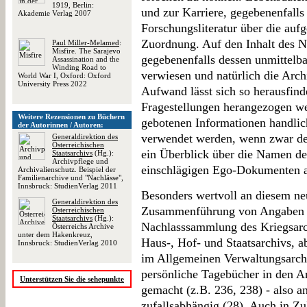
1919, Berlin:
und zur Karriere, gegebenenfall
Akademie Verlag 2007
Forschungsliteratur über die aufge
Zuordnung. Auf den Inhalt des N
Paul Miller-Melamed
:
Misfire. The Sarajevo
gegebenenfalls dessen unmittelb
Assassination and the
Winding Road to
verwiesen und natürlich die Arc
World War I, Oxford: Oxford
University Press 2022
Aufwand lässt sich so herausfin
Fragestellungen herangezogen we
Weitere Rezensionen zu Büchern
gebotenen Informationen handlich
der Autorinnen / Autoren:
verwendet werden, wenn zwar der
Generaldirektion des
Österreichischen
ein Überblick über die Namen der
Staatsarchivs
(Hg.):
Archivpflege und
einschlägigen Ego-Dokumenten ab
Archivalienschutz. Beispiel der
Familienarchive und "Nachlässe",
Innsbruck: StudienVerlag 2011
Besonders wertvoll an diesem neu
Generaldirektion des
Zusammenführung von Angaben 
Österreichischen
Staatsarchivs
(Hg.):
Nachlasssammlung des Kriegsarc
Österreichs Archive
unter dem Hakenkreuz,
Haus-, Hof- und Staatsarchivs, a
Innsbruck: StudienVerlag 2010
im Allgemeinen Verwaltungsarch
persönliche Tagebücher in den A
Unterstützen Sie die sehepunkte
gemacht (z.B. 236, 238) - also an
zufallsabhängig (28). Auch in Z