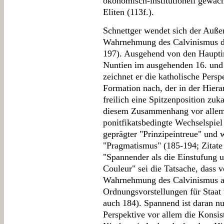
ökonomisch-institutionell gewac
Eliten (113f.).
Schnettger wendet sich der Auße
Wahrnehmung des Calvinismus du
197). Ausgehend von den Hauptins
Nuntien im ausgehenden 16. und 
zeichnet er die katholische Persp
Formation nach, der in der Hier
freilich eine Spitzenposition zu
diesem Zusammenhang vor allem 
ponitfikatsbedingte Wechselspiel 
geprägter "Prinzipeintreue" und w
"Pragmatismus" (185-194; Zitate 
"Spannender als die Einstufung u
Couleur" sei die Tatsache, dass 
Wahrnehmung des Calvinismus al
Ordnungsvorstellungen für Staat 
auch 184). Spannend ist daran nu
Perspektive vor allem die Konsi