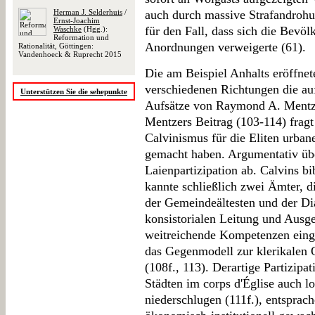
Herman J. Selderhuis
/
auch durch massive Strafandroh
Ernst-Joachim
für den Fall, dass sich die Bevö
Waschke
(Hgg.):
Reformation und
Anordnungen verweigerte (61).
Rationalität, Göttingen:
Vandenhoeck & Ruprecht 2015
Die am Beispiel Anhalts eröffne
verschiedenen Richtungen die auf
Unterstützen Sie die sehepunkte
Aufsätze von Raymond A. Mentze
Mentzers Beitrag (103-114) fragt
Calvinismus für die Eliten urbane
gemacht haben. Argumentativ übe
Laienpartizipation ab. Calvins b
kannte schließlich zwei Ämter, 
der Gemeindeältesten und der Di
konsistorialen Leitung und Ausg
weitreichende Kompetenzen eing
das Gegenmodell zur klerikalen 
(108f., 113). Derartige Partizipa
Städten im corps d'Église auch 
niederschlugen (111f.), entsprac