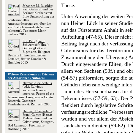
These.
Johannes M. Ruschke
:
Paul Gerhardt und der
Berliner Kirchenstreit.
Unter Anwendung der weiten Pers
Eine Untersuchung der
konfessionellen
nun Heiner Lück in seiner Studie 
Auseinandersetzungen über die
kurfürstlich verordnete 'mutua
auf das Fürstentum Anhalt in sei
tolerantia', Tübingen: Mohr
Siebeck 2012
Aufteilung (47-65). Dieser nicht 
Eric Piltz
/
Gerd
Beitrag fragt nach der verfassun
Schwerhoff
(Hgg.):
Gottlosigkeit und
Calvinismus für das Territorium 
Eigensinn. Religiöse
Devianz im konfessionellen
Zusammenhang den Übergang Anh
Zeitalter, Berlin: Duncker &
Humblot 2015
Durch eingewanderte Eliten, die 
allem von Sachsen (53f.) und ob
Weitere Rezensionen zu Büchern
(54-57) präformiert, sorgte die a
der Autorinnen / Autoren:
Herman J. Selderhuis
Gründen lebensnotwendige intern
(ed.): Calvinus
sacrarum literarum
Linien des Herrscherhauses für d
interpres. Papers of the
International Congress on Calvin
Bekenntnisses (57-59; 63). Der 
Research, Göttingen:
flankiert durch legislative Schrit
Vandenhoeck & Ruprecht 2008
verfassungsrechtliche "Verbesse
Herman J. Selderhuis
/
Frank Günter
(Hgg.):
wurden und vor allem der Absich
Melanchthon und der
Calvinismus, Stuttgart /
Landesherren dienten (59-62). D
Bad Cannstadt: Frommann-
Holzboog 2005
sofort an Wolgasts aufgezeigten 