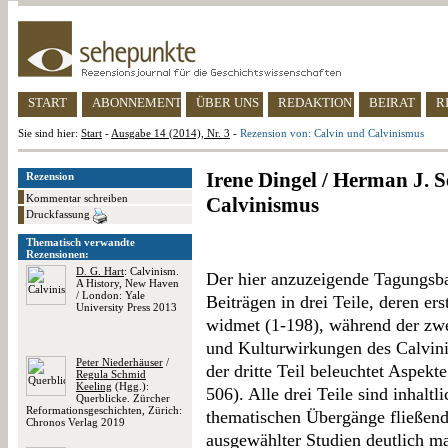
START
ABONNEMENT
ÜBER UNS
REDAKTION
BEIRAT
R
Sie sind hier:
Start
-
Ausgabe 14 (2014), Nr. 3
-
Rezension von: Calvin und Calvinismus
Irene Dingel / Herman J. S
Rezension
Kommentar schreiben
Calvinismus
Druckfassung
Thematisch verwandte
Rezensionen:
D. G. Hart
: Calvinism.
Der hier anzuzeigende Tagungsban
A History, New Haven
/ London: Yale
Beiträgen in drei Teile, deren er
University Press 2013
widmet (1-198), während der zw
und Kulturwirkungen des Calvin
Peter Niederhäuser
/
der dritte Teil beleuchtet Aspek
Regula Schmid
Keeling
(Hgg.):
506). Alle drei Teile sind inhaltl
Querblicke. Zürcher
Reformationsgeschichten, Zürich:
thematischen Übergänge fließend
Chronos Verlag 2019
ausgewählter Studien deutlich m