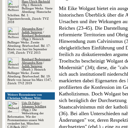
Hans Ulrich Bächtold
(Hg.): Heinrich
Mit Eike Wolgast bietet ein aus
Bullinger Werke. Vierte
Abteilung: Historische
historischen Überblick über die 
Schriften. Bd. 1:
Tigurinerchronik, Zürich: TVZ
Ursachen und ihre Wirkungen au
2018
Reiches (23-45). Die Darstellung 
Alexandra Kess
/
Judith Steiniger
/
reformierte Territorien und Obrig
Reinhard Bodenmann
(Hgg.): Heinrich
Hinwendung zum Calvinismus (3
Bullinger Werke. Zweite
Abteilung: Briefwechsel. Bd. 17:
obrigkeitlichen Einführung und 
Briefe von Juni bis September
1546, Zürich: TVZ 2015
freilich zu diskutierenden argu
Reinhard Bodenmann
/
Troeltschs bescheinigt Wolgast 
Alexandra Kess
/
Judith Steiniger
Modernität" (34); diese, die "calv
(Bearb.): Heinrich
Bullinger Werke. Zweite
sich auch institutionell niedersc
Abteilung: Briefwechsel. Bd. 19:
markierten dabei Eigenarten des
Briefe von Januar bis März 1547,
Zürich: TVZ 2019
profilierten die Konfession im 
Katholizismus. Doch Wolgast be
Weitere Rezensionen von
Christian Volkmar Witt:
sich bezüglich der Durchsetzung
Udo Di Fabio
/
Staatscalvinismus mit der katho
Johannes Schilling
(Hgg.): Die
(36). Bei allen Unterschieden n
Weltwirkung der
Reformation. Wie der
Änderungen" vor, deren Respekti
Protestantismus unsere Welt
verändert hat, München:
durchsetzten" (ebd.) - eine zu e
C.H.Beck 2017