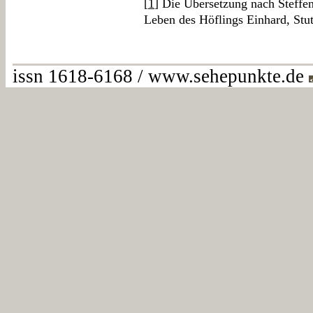
[
1
] Die Übersetzung nach Steffen
Leben des Höflings Einhard, Stut
issn 1618-6168 / www.sehepunkte.de