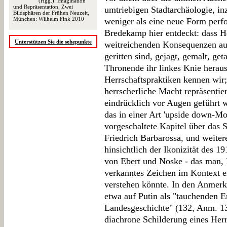
(Hgg.): Imagination
und Repräsentation. Zwei
umtriebigen Stadtarchäologie, in
Bildsphären der Frühen Neuzeit,
München: Wilhelm Fink 2010
weniger als eine neue Form perfo
Bredekamp hier entdeckt: dass H
Unterstützen Sie die sehepunkte
weitreichenden Konsequenzen auc
geritten sind, gejagt, gemalt, get
Thronende ihr linkes Knie heraus
Herrschaftspraktiken kennen wir
herrscherliche Macht repräsentier
eindrücklich vor Augen geführt 
das in einer Art 'upside down-Mo
vorgeschaltete Kapitel über da
Friedrich Barbarossa, und weitere
hinsichtlich der Ikonizität des 1
von Ebert und Noske - das man, 
verkanntes Zeichen im Kontext e
verstehen könnte. In den Anmer
etwa auf Putin als "tauchenden 
Landesgeschichte" (132, Anm. 13
diachrone Schilderung eines Herr