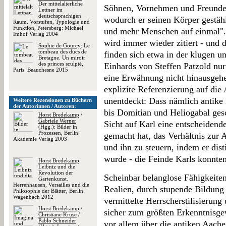
Der mittelalterliche
Söhnen, Vornehmen und Freunden
Lettner im
deutschsprachigen
wodurch er seinen Körper gestähl
Raum. Vorstufen, Typologie und
Funktion, Petersberg: Michael
und mehr Menschen auf einmal".
Imhof Verlag 2004
wird immer wieder zitiert - und
Sophie de Gourcy
: Le
tombeau des ducs de
finden sich etwa in der klugen 
Bretagne. Un miroir
des princes sculpté,
Einhards von Steffen Patzold nu
Paris: Beauchesne 2015
eine Erwähnung nicht hinausgehen
explizite Referenzierung auf die A
unentdeckt: Dass nämlich antike
Weitere Rezensionen zu Büchern
der Autorinnen / Autoren:
bis Domitian und Heliogabal ge
Horst Bredekamp
/
Gabriele Werner
Sicht auf Karl eine entscheidend
(Hgg.): Bilder in
Prozessen, Berlin:
gemacht hat, das Verhältnis zur A
Akademie Verlag 2003
und ihn zu steuern, indem er dist
wurde - die Feinde Karls konnte
Horst Bredekamp
:
Leibniz und die
Revolution der
Scheinbar belanglose Fähigkeit
Gartenkunst.
Herrenhausen, Versailles und die
Realien, durch stupende Bildung
Philosophie der Blätter, Berlin:
Wagenbach 2012
vermittelte Herrscherstilisierung
Horst Bredekamp
/
sicher zum größten Erkenntnisge
Christiane Kruse
/
Pablo Schneider
vor allem über die antiken Aach