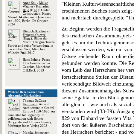
Änne Söll
/
Maike
"Kleinen Kulturwissenschaftlich
Wagner
/
Katharina
erschienenen Buches rasch zeigt 
Boje
(Hgg.): Under
Construction. Kunst,
und mehrfach durchgespielte "The
Männlichkeiten und Queerness
seit 1970, Berlin: De Gruyter
2024
Zu Beginn werden die Fragestell
Dietrich Boschung
/
des triadischen Zusammenspiels v
François Queyrel
(Hgg.): Bilder der
geht es um die Technik gemeinsch
Macht. Das griechische
Porträt und seine Verwendung in
erschlossen werden, wie ein von 
der antiken Welt, München:
Wilhelm Fink 2017
Ostsee reichender Raum ohne die
Hans Belting
: Faces.
gebunden werden konnte. Die Reg
Eine Geschichte des
Gesichts, München:
vom Leib des Herrschers her ver
C.H.Beck 2013
fortschreitende Stufen der Dista
verlebendigte Bildwelt einzufange
diesem Zusammenhang das Schwi
Weitere Rezensionen von
Alexander Markschies:
seine Egalität in den Blick gen
Thomas DaCosta
alle gleich -, wie auch als sozial
Kaufmann
: Art and
Architecture in Central
verstanden wird (33-39): Ausgang
Europe 1550-1620. An
annotated bibliography. In
829 von Einhard verfassten Vita 
collaboration with Heiner
Borggrefe and Thomas Fusenig,
dort von der äußeren Erscheinun
Marburg: Jonas Verlag 2003
des Herrschers berichtet - und
Monika Schmelzer
: