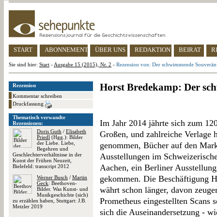
START
ABONNEMENT
ÜBER UNS
REDAKTION
BEIRAT
R
Sie sind hier:
Start
-
Ausgabe 15 (2015), Nr. 2
-
Rezension von: Der schwimmende Souverän
Horst Bredekamp: Der s
Rezension
Kommentar schreiben
Druckfassung
Thematisch verwandte
Im Jahr 2014 jährte sich zum 12
Rezensionen:
Doris Guth
/
Elisabeth
Großen, und zahlreiche Verlage 
Priedl
(Hgg.): Bilder
der Liebe. Liebe,
genommen, Bücher auf den Mark
Begehren und
Geschlechterverhältnisse in der
Ausstellungen im Schweizerisch
Kunst der Frühen Neuzeit,
Aachen, ein Berliner Ausstellungs
Bielefeld: transcript 2012
gekommen. Die Beschäftigung 
Werner Busch
/
Martin
Geck
: Beethoven-
währt schon länger, davon zeugen
Bilder. Was Kunst- und
Musikgeschichte (sich)
Prometheus eingestellten Scans s
zu erzählen haben, Stuttgart: J.B.
Metzler 2019
sich die Auseinandersetzung - wi