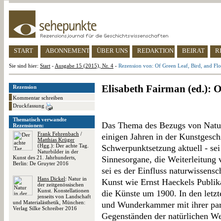
START
ABONNEMENT
ÜBER UNS
REDAKTION
BEIRAT
R
Sie sind hier:
Start
-
Ausgabe 15 (2015), Nr. 4
-
Rezension von: Of Green Leaf, Bird, and Fl
Elisabeth Fairman (ed.): O
Rezension
Kommentar schreiben
Druckfassung
Thematisch verwandte
Das Thema des Bezugs von Naturw
Rezensionen:
Frank Fehrenbach
/
einigen Jahren in der Kunstgeschi
Matthias Krüger
(Hgg.): Der achte Tag.
Schwerpunktsetzung aktuell - sei
Naturbilder in der
Kunst des 21. Jahrhunderts,
Sinnesorgane, die Weiterleitung
Berlin: De Gruyter 2016
sei es der Einfluss naturwissens
Hans Dickel
: Natur in
Kunst wie Ernst Haeckels Publik
der zeitgenössischen
Kunst. Konstellationen
die Künste um 1900. In den letz
jenseits von Landschaft
und Materialästhetik, München:
und Wunderkammer mit ihrer para
Verlag Silke Schreiber 2016
Gegenständen der natürlichen We