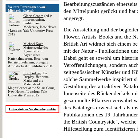
Bearbeitungszuständen einerseit
Weitere Rezensionen von
den Mittelpunkt gerückt und hat 
Michaela Braesel:
Gloria Groom
(ed.):
angeregt.
Impressionism,
Fashion and
Modernity, New Haven
Die Ausstellung und der begleit
/ London: Yale University Press
2012
Flower. Artists' Books and the N
British Art widmet sich einem b
Michael Koch
:
Meisterwerke des
mit der Natur - Publikationen u
Jugendstils im
Bayerischen
Dabei geht es sowohl um historis
Nationalmuseum. Hrsg. von
Renate Eikelmann, Stuttgart:
Veröffentlichungen, sondern auc
Arnoldsche Art Publishers 2010
zeitgenössischer Künstler und K
Erin Griffey
: On
Display. Henrietta
solche Sammelwerke inspiriert s
Maria and the
Materials of
Gestaltung des attraktiven Katalo
Magnificence at the Stuart Court,
New Haven / London: Yale
Innenseite des Rückendeckels mit 
University Press 2015
gesammelte Pflanzen verwahrt w
des Kataloges erweist sich als in
Unterstützen Sie die sehepunkte
Publikationen des 19. Jahrhunder
the British Countryside", welch
Hilfestellung zum Identifizieren