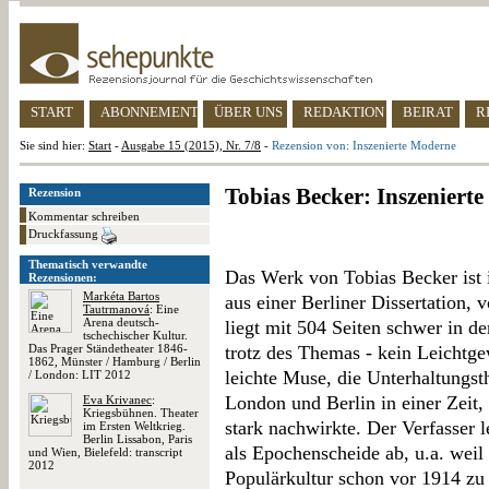
START
ABONNEMENT
ÜBER UNS
REDAKTION
BEIRAT
R
Sie sind hier:
Start
-
Ausgabe 15 (2015), Nr. 7/8
-
Rezension von: Inszenierte Moderne
Tobias Becker: Inszeniert
Rezension
Kommentar schreiben
Druckfassung
Thematisch verwandte
Das Werk von Tobias Becker ist i
Rezensionen:
Markéta Bartos
aus einer Berliner Dissertation, 
Tautrmanová
: Eine
Arena deutsch-
liegt mit 504 Seiten schwer in de
tschechischer Kultur.
Das Prager Ständetheater 1846-
trotz des Themas - kein Leichtge
1862, Münster / Hamburg / Berlin
leichte Muse, die Unterhaltungst
/ London: LIT 2012
London und Berlin in einer Zeit,
Eva Krivanec
:
Kriegsbühnen. Theater
stark nachwirkte. Der Verfasser l
im Ersten Weltkrieg.
Berlin Lissabon, Paris
als Epochenscheide ab, u.a. wei
und Wien, Bielefeld: transcript
2012
Populärkultur schon vor 1914 zu 