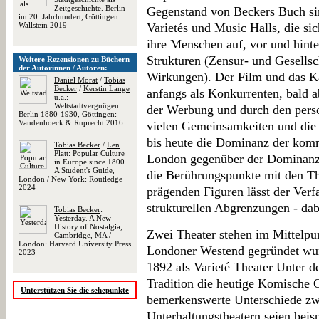
Zeitgeschichte. Berlin
Gegenstand von Beckers Buch sin
im 20. Jahrhundert, Göttingen:
Wallstein 2019
Varietés und Music Halls, die sic
ihre Menschen auf, vor und hinte
Strukturen (Zensur- und Gesells
Weitere Rezensionen zu Büchern
der Autorinnen / Autoren:
Wirkungen). Der Film und das Ka
Daniel Morat
/
Tobias
Becker
/
Kerstin Lange
anfangs als Konkurrenten, bald a
u.a.:
Weltstadtvergnügen.
der Werbung und durch den perso
Berlin 1880-1930, Göttingen:
Vandenhoeck & Ruprecht 2016
vielen Gemeinsamkeiten und die 
bis heute die Dominanz der komm
Tobias Becker
/
Len
Platt
: Popular Culture
London gegenüber der Dominanz d
in Europe since 1800.
A Student's Guide,
die Berührungspunkte mit den Th
London / New York: Routledge
2024
prägenden Figuren lässt der Verfas
strukturellen Abgrenzungen - dab
Tobias Becker
:
Yesterday. A New
History of Nostalgia,
Zwei Theater stehen im Mittelpu
Cambridge, MA /
London: Harvard University Press
Londoner Westend gegründet wur
2023
1892 als Varieté Theater Unter 
Tradition die heutige Komische 
Unterstützen Sie die sehepunkte
bemerkenswerte Unterschiede zw
Unterhaltungstheatern seien beis