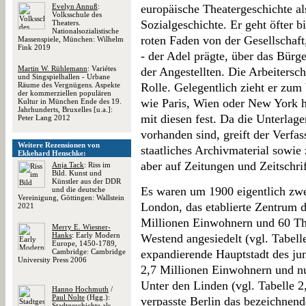
Evelyn Annuß
:
europäische Theatergeschichte al
Volksschule des
Sozialgeschichte. Er geht öfter b
Theaters.
Nationalsozialistische
roten Faden von der Gesellschaft
Massenspiele, München: Wilhelm
Fink 2019
- der Adel prägte, über das Bürg
Martin W. Rühlemann
: Variétes
der Angestellten. Die Arbeitersch
und Singspielhallen - Urbane
Räume des Vergnügens. Aspekte
Rolle. Gelegentlich zieht er zum
der kommerziellen populären
wie Paris, Wien oder New York he
Kultur in München Ende des 19.
Jahrhunderts, Bruxelles [u.a.]:
mit diesen fest. Da die Unterlage
Peter Lang 2012
vorhanden sind, greift der Verfa
Weitere Rezensionen von
staatliches Archivmaterial sowie 
Ekkehard Henschke:
aber auf Zeitungen und Zeitschrif
Anja Tack
: Riss im
Bild. Kunst und
Künstler aus der DDR
Es waren um 1900 eigentlich zwe
und die deutsche
Vereinigung, Göttingen: Wallstein
London, das etablierte Zentrum d
2021
Millionen Einwohnern und 60 The
Merry E. Wiesner-
Hanks
: Early Modern
Westend angesiedelt (vgl. Tabelle
Europe, 1450-1789,
Cambridge: Cambridge
expandierende Hauptstadt des ju
University Press 2006
2,7 Millionen Einwohnern und nu
Unter den Linden (vgl. Tabelle 
Hanno Hochmuth
/
Paul Nolte
(Hgg.):
verpasste Berlin das bezeichnende
Stadtgeschichte als