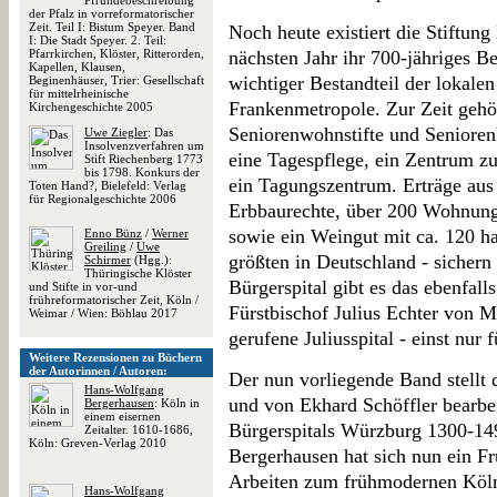
Pfründebeschreibung
der Pfalz in vorreformatorischer
Zeit. Teil I: Bistum Speyer. Band
Noch heute existiert die Stiftung
I: Die Stadt Speyer. 2. Teil:
Pfarrkirchen, Klöster, Ritterorden,
nächsten Jahr ihr 700-jähriges Bes
Kapellen, Klausen,
wichtiger Bestandteil der lokale
Beginenhäuser, Trier: Gesellschaft
für mittelrheinische
Frankenmetropole. Zur Zeit gehör
Kirchengeschichte 2005
Seniorenwohnstifte und Senioren
Uwe Ziegler
: Das
Insolvenzverfahren um
eine Tagespflege, ein Zentrum zu
Stift Riechenberg 1773
bis 1798. Konkurs der
ein Tagungszentrum. Erträge aus
Toten Hand?, Bielefeld: Verlag
für Regionalgeschichte 2006
Erbbaurechte, über 200 Wohnung
sowie ein Weingut mit ca. 120 ha
Enno Bünz
/
Werner
Greiling
/
Uwe
größten in Deutschland - sicher
Schirmer
(Hgg.):
Thüringische Klöster
Bürgerspital gibt es das ebenfall
und Stifte in vor-und
frühreformatorischer Zeit, Köln /
Fürstbischof Julius Echter von 
Weimar / Wien: Böhlau 2017
gerufene Juliusspital - einst nur
Weitere Rezensionen zu Büchern
der Autorinnen / Autoren:
Der nun vorliegende Band stellt 
Hans-Wolfgang
und von Ekhard Schöffler bearbe
Bergerhausen
: Köln in
einem eisernen
Bürgerspitals Würzburg 1300-14
Zeitalter. 1610-1686,
Köln: Greven-Verlag 2010
Bergerhausen hat sich nun ein Frü
Arbeiten zum frühmodernen Köln a
Hans-Wolfgang