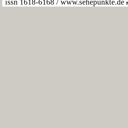
issn 1618-6168 / www.sehepunkte.de