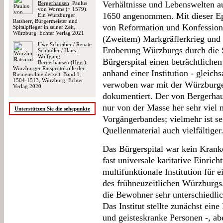
Verhältnisse und Lebenswelten au
Bergerhausen
: Paulus
von Worms († 1579).
1650 angenommen. Mit dieser Ep
Ein Würzburger
Ratsherr, Bürgermeister und
von Reformation und Konfessiona
Spitalpfleger in seiner Zeit,
Würzburg: Echter Verlag 2021
(Zweitem) Markgräflerkrieg und 
Uwe Schreiber
/
Renate
Eroberung Würzburgs durch die S
Schindler
/
Hans-
Wolfgang
Bürgerspital einen beträchtlichen
Bergerhausen
(Hgg.):
Würzburger Ratsprotokolle der
anhand einer Institution - gleic
Riemenschneiderzeit. Band 1:
1504-1513, Würzburg: Echter
verwoben war mit der Würzburger
Verlag 2020
dokumentiert. Der von Bergerhaus
nur von der Masse her sehr viel 
Unterstützen Sie die sehepunkte
Vorgängerbandes; vielmehr ist se
Quellenmaterial auch vielfältiger
Das Bürgerspital war kein Krank
fast universale karitative Einrich
multifunktionale Institution für
des frühneuzeitlichen Würzburgs.
die Bewohner sehr unterschiedlic
Das Institut stellte zunächst eine
und geisteskranke Personen -, abe