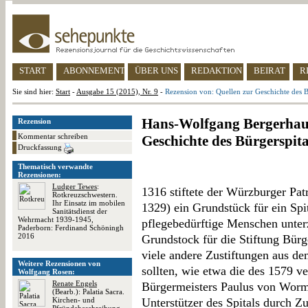
START
ABONNEMENT
ÜBER UNS
REDAKTION
BEIRAT
R
Sie sind hier:
Start
-
Ausgabe 15 (2015), Nr. 9
-
Rezension von: Quellen zur Geschichte des
Hans-Wolfgang Bergerhaus
Rezension
Kommentar schreiben
Geschichte des Bürgerspi
Druckfassung
Thematisch verwandte
Rezensionen:
Ludger Tewes
:
1316 stiftete der Würzburger Pat
Rotkreuzschwestern.
Ihr Einsatz im mobilen
1329) ein Grundstück für ein Spit
Sanitätsdienst der
Wehrmacht 1939-1945,
pflegebedürftige Menschen unter
Paderborn: Ferdinand Schöningh
2016
Grundstock für die Stiftung Bürg
viele andere Zustiftungen aus
Weitere Rezensionen von
sollten, wie etwa die des 1579 
Wolfgang Rosen:
Renate Engels
Bürgermeisters Paulus von Worms
(Bearb.): Palatia Sacra.
Kirchen- und
Unterstützer des Spitals durch 