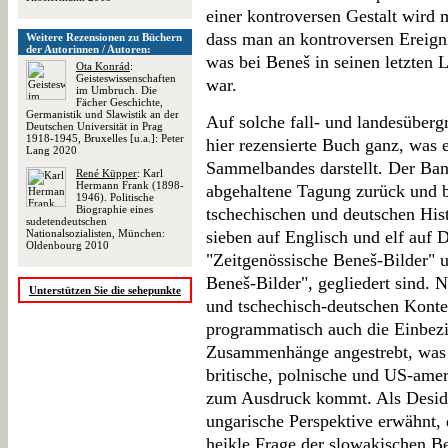
einer kontroversen Gestalt wird 
dass man an kontroversen Ereigni
Weitere Rezensionen zu Büchern
der Autorinnen / Autoren:
was bei Beneš in seinen letzten 
Ota Konrád
:
Geisteswissenschaften
war.
im Umbruch. Die
Fächer Geschichte,
Germanistik und Slawistik an der
Auf solche fall- und landesüberg
Deutschen Universität in Prag
1918-1945, Bruxelles [u.a.]: Peter
hier rezensierte Buch ganz, was 
Lang 2020
Sammelbandes darstellt. Der Ban
René Küpper
: Karl
Hermann Frank (1898-
abgehaltene Tagung zurück und b
1946). Politische
Biographie eines
tschechischen und deutschen Hist
sudetendeutschen
Nationalsozialisten, München:
sieben auf Englisch und elf auf 
Oldenbourg 2010
"Zeitgenössische Beneš-Bilder" 
Beneš-Bilder", gegliedert sind. 
Unterstützen Sie die sehepunkte
und tschechisch-deutschen Konte
programmatisch auch die Einbezie
Zusammenhänge angestrebt, was i
britische, polnische und US-am
zum Ausdruck kommt. Als Deside
ungarische Perspektive erwähnt,
heikle Frage der slowakischen Be