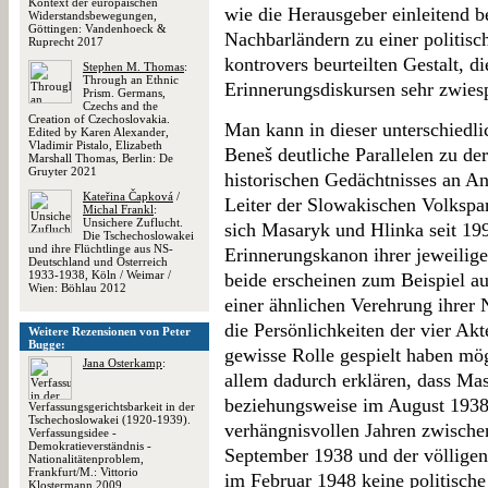
Kontext der europäischen
wie die Herausgeber einleitend 
Widerstandsbewegungen,
Göttingen: Vandenhoeck &
Nachbarländern zu einer politisch
Ruprecht 2017
kontrovers beurteilten Gestalt, d
Stephen M. Thomas
:
Through an Ethnic
Erinnerungsdiskursen sehr zwiesp
Prism. Germans,
Czechs and the
Creation of Czechoslovakia.
Man kann in dieser unterschied
Edited by Karen Alexander,
Vladimir Pistalo, Elizabeth
Beneš deutliche Parallelen zu d
Marshall Thomas, Berlin: De
Gruyter 2021
historischen Gedächtnisses an An
Kateřina Čapková
/
Leiter der Slowakischen Volkspa
Michal Frankl
:
Unsichere Zuflucht.
sich Masaryk und Hlinka seit 199
Die Tschechoslowakei
und ihre Flüchtlinge aus NS-
Erinnerungskanon ihrer jeweilige
Deutschland und Österreich
1933-1938, Köln / Weimar /
beide erscheinen zum Beispiel au
Wien: Böhlau 2012
einer ähnlichen Verehrung ihrer 
die Persönlichkeiten der vier Ak
Weitere Rezensionen von Peter
Bugge:
gewisse Rolle gespielt haben mög
Jana Osterkamp
:
allem dadurch erklären, dass M
beziehungsweise im August 1938 
Verfassungsgerichtsbarkeit in der
Tschechoslowakei (1920-1939).
verhängnisvollen Jahren zwis
Verfassungsidee -
Demokratieverständnis -
September 1938 und der völlig
Nationalitätenproblem,
Frankfurt/M.: Vittorio
im Februar 1948 keine politisch
Klostermann 2009