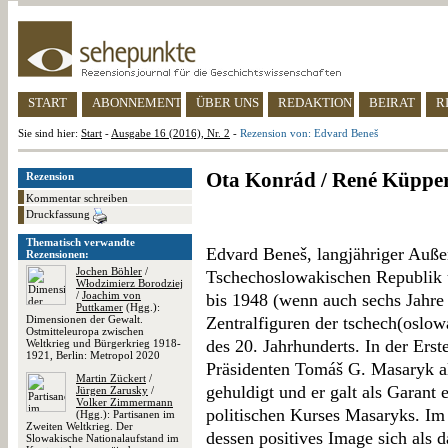
START
ABONNEMENT
ÜBER UNS
REDAKTION
BEIRAT
R
Sie sind hier:
Start
-
Ausgabe 16 (2016), Nr. 2
-
Rezension von: Edvard Beneš
Ota Konrád / René Küpper
Rezension
Kommentar schreiben
Druckfassung
Thematisch verwandte
Edvard Beneš, langjähriger Auße
Rezensionen:
Jochen Böhler
/
Tschechoslowakischen Republik 
Włodzimierz Borodziej
/
Joachim von
bis 1948 (wenn auch sechs Jahre 
Puttkamer
(Hgg.):
Dimensionen der Gewalt.
Zentralfiguren der tschech(oslow
Ostmitteleuropa zwischen
des 20. Jahrhunderts. In der Er
Weltkrieg und Bürgerkrieg 1918-
1921, Berlin: Metropol 2020
Präsidenten Tomáš G. Masaryk al
Martin Zückert
/
gehuldigt und er galt als Garant 
Jürgen Zarusky
/
Volker Zimmermann
politischen Kurses Masaryks. Im
(Hgg.): Partisanen im
Zweiten Weltkrieg. Der
dessen positives Image sich als d
Slowakische Nationalaufstand im