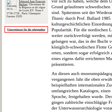
vor sich zu haben, welche dem U
Edmond Jean François
Barbier
: Chronique de
Grund gelaufenen schwedischen 
la Régence et du règne
de Louis XV. Tome I
sind. Spätestens seit der Wieder
1718-1726 , Paris: Classiques
Garnier 2020
Titanic
durch Prof. Ballard 1985 e
kulturgeschichtlichen Einordnun
Popularität. Für die nordischen 
Unterstützen Sie die sehepunkte
weiter zurückverfolgt werden, mi
gelungen war, das in der Bucht v
königlich-schwedischen Flotte G
orten, sondern sogar erfolgreic
eines eigens dafür errichteten M
präsentieren.
An diesen auch museumspädagogi
vergangenen Jahr die oben erwähn
beispielhaften internationalen Z
umfangreichen Katalogen, einen i
Sprache, festgehalten wurde. De
gingen zahlreiche einschlägige 
der Unterwasserarchäologie vora