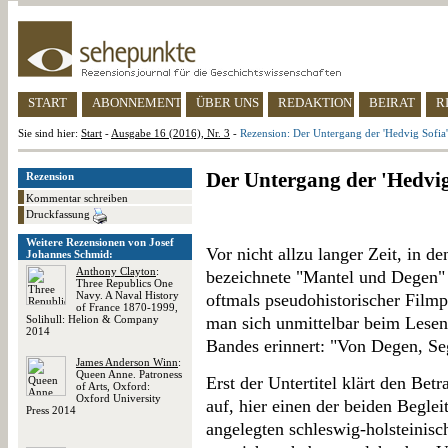
START
ABONNEMENT
ÜBER UNS
REDAKTION
BEIRAT
R
Sie sind hier:
Start
-
Ausgabe 16 (2016), Nr. 3
-
Rezension: Der Untergang der 'Hedvig Sofia'
Der Untergang der 'Hedvig
Rezension
Kommentar schreiben
Druckfassung
Weitere Rezensionen von Josef
Vor nicht allzu langer Zeit, in d
Johannes Schmid:
Anthony Clayton
:
bezeichnete "Mantel und Degen" 
Three Republics One
Navy. A Naval History
oftmals pseudohistorischer Filmp
of France 1870-1999,
Solihull: Helion & Company
man sich unmittelbar beim Lesen 
2014
Bandes erinnert: "Von Degen, Se
James Anderson Winn
:
Queen Anne. Patroness
Erst der Untertitel klärt den Bet
of Arts, Oxford:
Oxford University
auf, hier einen der beiden Begle
Press 2014
angelegten schleswig-holsteinisc