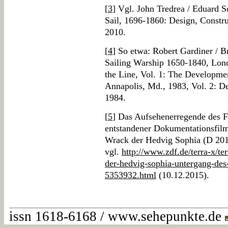
[
3
] Vgl. John Tredrea / Eduard S
Sail, 1696-1860: Design, Constru
2010.
[
4
] So etwa: Robert Gardiner / B
Sailing Warship 1650-1840, Lon
the Line, Vol. 1: The Developmen
Annapolis, Md., 1983, Vol. 2: Des
1984.
[
5
] Das Aufsehenerregende des F
entstandener Dokumentationsfilm
Wrack der Hedvig Sophia (D 2010
vgl.
http://www.zdf.de/terra-x/t
der-hedvig-sophia-untergang-des
5353932.html
(10.12.2015).
issn 1618-6168 / www.sehepunkte.de