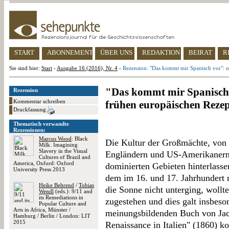
START
ABONNEMENT
ÜBER UNS
REDAKTION
BEIRAT
R
Sie sind hier:
Start
-
Ausgabe 16 (2016), Nr. 4
-
Rezension: "Das kommt mir Spanisch vor": n
"Das kommt mir Spanisch 
Rezension
Kommentar schreiben
frühen europäischen Rezep
Druckfassung
Thematisch verwandte
Rezensionen:
Marcus Wood
: Black
Die Kultur der Großmächte, von 
Milk. Imagining
Slavery in the Visual
Engländern und US-Amerikanern, 
Cultures of Brazil and
America, Oxford: Oxford
dominierten Gebieten hinterlasse
University Press 2013
dem im 16. und 17. Jahrhundert
Heike Behrend
/
Tobias
die Sonne nicht unterging, wollt
Wendl
(eds.): 9/11 and
its Remediations in
zugestehen und dies galt insbeson
Popular Culture and
Arts in Africa, Münster /
meinungsbildenden Buch von Jac
Hamburg / Berlin / London: LIT
2015
Renaissance in Italien" (1860) 