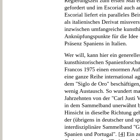
Regierungszeit zum ersten Mal e
gefordert und im Escorial auch a
Escorial liefert ein paralleles Be
als italienisches Derivat missve
inzwischen umfangreiche kunsthist
Anknüpfungspunkte für die Idee e
Präsenz Spaniens in Italien.
Wer will, kann hier ein generell
kunsthistorischen Spanienforsch
Francos 1975 einen enormen Aufs
eine ganze Reihe international ag
dem "Siglo de Oro" beschäftigen,
wenig Austausch. So wundert man
Jahrzehnten von der "Carl Justi 
in dem Sammelband unerwähnt ble
Hinsicht in dieselbe Richtung geh
der (übrigens in deutscher und s
interdisziplinäre Sammelband "G
Spanien und Portugal". [
4
] Ein z