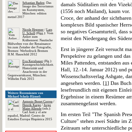
Sebastian Baden
: Das
damals Süditalien mit den Vizek
Image des Terrorismus
im Kunstsystem,
(1556 noch Mailand), kaum vor. 
München: edition
metzel 2017
Croce, der anhand der sichtbare
komplexes Bild spanischer Herrsch
Nicole Hegener
/
Lars
so negatives Gesamturteil, dass 
U. Scholl
(Hgg.): Vom
Anker zum
meist den Niedergang des Südens
Krähennest: Nautische
Bildwelten von der Renaissance
bis zum Zeitalter der Fotografie,
Erst in jüngerer Zeit versucht ma
Bremen: Werbedruck Bremen
H.M. Hauschild 2012
Perspektive zu gelangen und das
Eva Kernbauer
(Hg.):
Miles Pattenden, entstanden aus
Kunstgeschichtlichkeit.
Historizität und
Hall, 12.-14. Januar 2012) und 
Anachronie in der
Gegenwartskunst, München:
Wissenschaftsverlag Ashgate, darf
Wilhelm Fink 2015
angesehen werden. [
1
] Das Buch 
lesefreundlich mit eigenen Einle
Weitere Rezensionen von
Ergebnisse in einem Resümee am
Michael Scholz-Hänsel:
Antonio Bonet Correa
/
zusammengefasst werden.
Henrik Karge
/
Jorge
Maier Allende
(eds.):
Carl Justi y el arte
Im ersten Teil "The Spanish Prese
español, Madrid: Centro de
Estudios Europa Hispánica 2015
Culture" stehen zwei Städte im Z
Zeitraum sehr unterschiedliche 