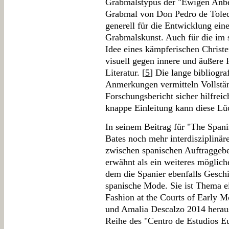
Grabmalstypus der "Ewigen Anbet
Grabmal von Don Pedro de Toled
generell für die Entwicklung ein
Grabmalskunst. Auch für die i
Idee eines kämpferischen Christe
visuell gegen innere und äußere F
Literatur. [
5
] Die lange bibliogra
Anmerkungen vermitteln Vollstän
Forschungsbericht sicher hilfrei
knappe Einleitung kann diese Lüc
In seinem Beitrag für "The Span
Bates noch mehr interdisziplinä
zwischen spanischen Auftraggebe
erwähnt als ein weiteres möglich
dem die Spanier ebenfalls Geschi
spanische Mode. Sie ist Thema 
Fashion at the Courts of Early 
und Amalia Descalzo 2014 heraus
Reihe des "Centro de Estudios Eu