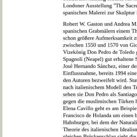
Londoner Ausstellung "The Sacr
spanischen Malerei zur Skulptur i
Robert W. Gaston und Andrea M.
spanischen Grabmälern einem Th
schon größere Aufmerksamkeit zu
zwischen 1550 und 1570 von Gio
Vizekönig Don Pedro de Toledo 
Spagnoli (Neapel) gut erhaltene 
José Hernando Sánchez, einer der
Einflussnahme, bereits 1994 ein
den Autoren bezweifelt wird. Sta
nach italienischem Modell den T
sehen sie Don Pedro als Santiago
gegen die muslimischen Türken h
Elena Cavillo geht es am Beispie
Francisco de Holanda um einen b
Habsburger, bei dem der Natural
Theorie des italienischen Ideal
gleichen Brückenschlag sieht die