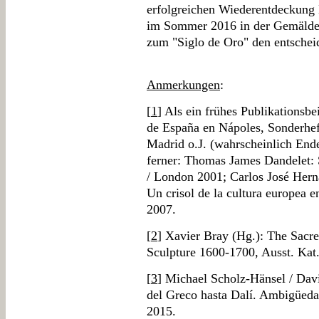
erfolgreichen Wiederentdeckung El
im Sommer 2016 in der Gemäldega
zum "Siglo de Oro" den entschei
Anmerkungen
:
[
1
] Als ein frühes Publikationsbe
de España en Nápoles, Sonderhef
Madrid o.J. (wahrscheinlich End
ferner: Thomas James Dandelet
/ London 2001; Carlos José Her
Un crisol de la cultura europea 
2007.
[
2
] Xavier Bray (Hg.): The Sacr
Sculpture 1600-1700, Ausst. Kat
[
3
] Michael Scholz-Hänsel / Dav
del Greco hasta Dalí. Ambigüedad
2015.