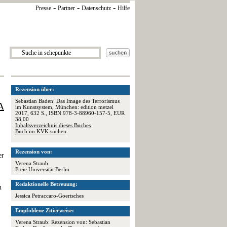
-
-
-
Presse
Partner
Datenschutz
Hilfe
Rezension über:
Sebastian Baden: Das Image des Terrorismus
A
im Kunstsystem, München: edition metzel
2017, 632 S., ISBN 978-3-88960-157-5, EUR
38,00
Inhaltsverzeichnis dieses Buches
Buch im KVK suchen
Rezension von:
er
Verena Straub
Freie Universität Berlin
Redaktionelle Betreuung:
n
Jessica Petraccaro-Goertsches
Empfohlene Zitierweise:
Verena Straub: Rezension von: Sebastian