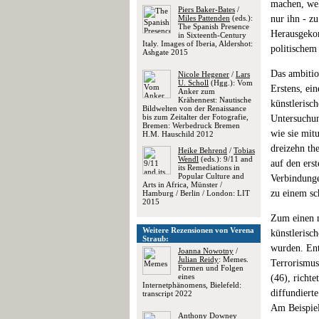
machen, we
Piers Baker-Bates
/
Miles Pattenden
(eds.):
nur ihn - zu
The Spanish Presence
Herausgekom
in Sixteenth-Century
Italy. Images of Iberia, Aldershot:
politischem
Ashgate 2015
Das ambitio
Nicole Hegener
/
Lars
U. Scholl
(Hgg.): Vom
Erstens, ei
Anker zum
Krähennest: Nautische
künstlerisc
Bildwelten von der Renaissance
bis zum Zeitalter der Fotografie,
Untersuchung
Bremen: Werbedruck Bremen
wie sie mit
H.M. Hauschild 2012
dreizehn th
Heike Behrend
/
Tobias
Wendl
(eds.): 9/11 and
auf den ers
its Remediations in
Popular Culture and
Verbindunge
Arts in Africa, Münster /
zu einem s
Hamburg / Berlin / London: LIT
2015
Zum einen n
Weitere Rezensionen von Verena
künstlerisc
Straub:
wurden. Ent
Joanna Nowotny
/
Julian Reidy
: Memes.
Terrorismus
Formen und Folgen
eines
(46), richt
Internetphänomens, Bielefeld:
diffundiert
transcript 2022
Am Beispiel
Anthony Downey