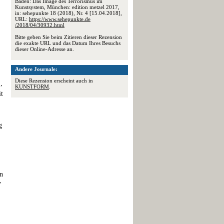
Baden: Das Image des Terrorismus im
Kunstsystem, München: edition metzel 2017,
in: sehepunkte 18 (2018), Nr. 4 [15.04.2018],
URL:
https://www.sehepunkte.de
/2018/04/30932.html
Bitte geben Sie beim Zitieren dieser Rezension
die exakte URL und das Datum Ihres Besuchs
dieser Online-Adresse an.
Andere Journale:
Diese Rezension erscheint auch in
,
KUNSTFORM
.
it
g
en
"