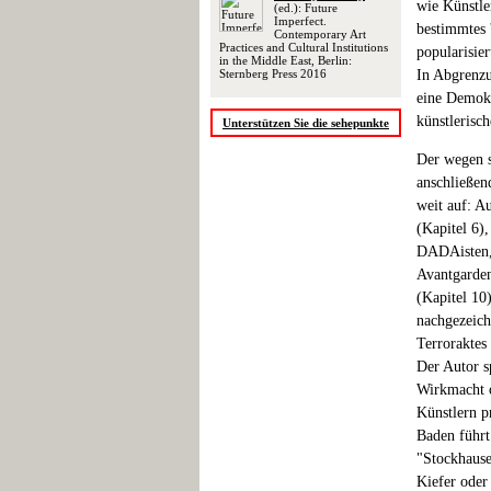
wie Künstle
(ed.): Future
Imperfect.
bestimmtes 
Contemporary Art
Practices and Cultural Institutions
popularisie
in the Middle East, Berlin:
Sternberg Press 2016
In Abgrenz
eine Demokr
künstlerisc
Unterstützen Sie die sehepunkte
Der wegen s
anschließen
weit auf: A
(Kapitel 6)
DADAisten, 
Avantgarden
(Kapitel 10
nachgezeich
Terroraktes
Der Autor s
Wirkmacht o
Künstlern p
Baden führt
"Stockhause
Kiefer oder