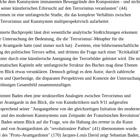
lche dem Kunstsystem immanenten Beweggründe den Komponisten - und nicht
 seiner künstlerischen Eifersucht auf den Terrorismus veranlassten" (44).
men ist eine umfangreiche Studie, die das komplexe Verhältnis zwischen
 Terrorismus und Kunstsystem multiperspektivisch aufarbeitet.
nierte Buchprojekt lässt drei wesentliche analytische Stoßrichtungen erkennen:
ne Untersuchung der Bedeutung, die die 'Terrorismus'-Metapher für die
he Avantgarde hatte (und immer noch hat). Zweitens, eine bildwissenschaftliche
 des politischen Terrors selbst, und drittens die Frage nach einer "Kritikalität"
unter durch eine künstlerische Aneignung der Terrorbilder geleistet wird. Die m
ematischen Kapiteln sehr umfangreiche Struktur des Buches mag diese Ebenen
ten Blick etwas verunklären. Dennoch gelingt es dem Autor, durch zahlreiche
n und Querbezüge, die disparaten Perspektiven und Kontexte der Untersuchun
chlüssigen Gesamtbild zusammenzufügen.
immt Baden eben jene strukturellen Analogien zwischen Terrorismus und
her Avantgarde in den Blick, die von Kunstkritikern nach 9/11 aufgerufen
sprechend seiner "Ausgangsthese von der gleichzeitigen Initiation des modern
 und des modernen Kunstsystems zum Zeitpunkt der Französischen Revolution
et Baden seinen Blick auf die Frage, wie die Haltung des
terreur
in die Kunst
e und von Avantgardisten als "revolutionärer Pathos" (41) übernommen wurde.
 des "Proto-Avantgardisten" (170) Jacques-Louis David zeigt Sebastian Baden,