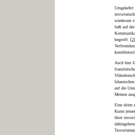
Umgekehrt r
terroristisc
wiederum vo
fußt auf de
Kommunikati
begreift. [
2
Verfremdung
kunsthistor
Auch hier f
französisch
Videobotsch
Islamischen 
auf die Unt
Memen ausge
Eine dritte 
Kunst jense
ihrer terror
dahingehend
Terroristin