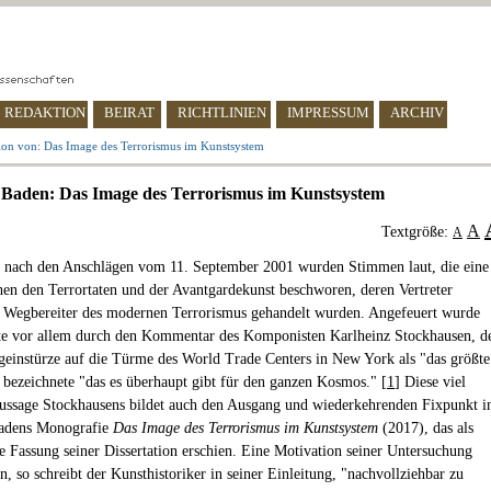
REDAKTION
BEIRAT
RICHTLINIEN
IMPRESSUM
ARCHIV
ion von: Das Image des Terrorismus im Kunstsystem
 Baden: Das Image des Terrorismus im Kunstsystem
A
Textgröße:
A
 nach den Anschlägen vom 11. September 2001 wurden Stimmen laut, die eine
en den Terrortaten und der Avantgardekunst beschworen, deren Vertreter
s Wegbereiter des modernen Terrorismus gehandelt wurden. Angefeuert wurde
te vor allem durch den Kommentar des Komponisten Karlheinz Stockhausen, d
geinstürze auf die Türme des World Trade Centers in New York als "das größte
bezeichnete "das es überhaupt gibt für den ganzen Kosmos." [
1
] Diese viel
 Aussage Stockhausens bildet auch den Ausgang und wiederkehrenden Fixpunkt i
Badens Monografie
Das Image des Terrorismus im Kunstsystem
(2017), das als
te Fassung seiner Dissertation erschien. Eine Motivation seiner Untersuchung
n, so schreibt der Kunsthistoriker in seiner Einleitung, "nachvollziehbar zu