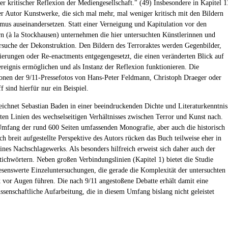
er kritischer Reflexion der Mediengesellschaft." (49) Insbesondere in Kapitel 1
der Autor Kunstwerke, die sich mal mehr, mal weniger kritisch mit den Bildern
smus auseinandersetzen. Statt einer Verneigung und Kapitulation vor den
rn (à la Stockhausen) unternehmen die hier untersuchten Künstlerinnen und
rsuche der Dekonstruktion. Den Bildern des Terroraktes werden Gegenbilder,
ierungen oder Re-enactments entgegengesetzt, die einen veränderten Blick auf
reignis ermöglichen und als Instanz der Reflexion funktionieren. Die
onen der 9/11-Pressefotos von Hans-Peter Feldmann, Christoph Draeger oder
 sind hierfür nur ein Beispiel.
eichnet Sebastian Baden in einer beeindruckenden Dichte und Literaturkenntnis
sten Linien des wechselseitigen Verhältnisses zwischen Terror und Kunst nach.
Umfang der rund 600 Seiten umfassenden Monografie, aber auch die historisch
ch breit aufgestellte Perspektive des Autors rücken das Buch teilweise eher in
eines Nachschlagewerks. Als besonders hilfreich erweist sich daher auch der
tichwörtern. Neben großen Verbindungslinien (Kapitel 1) bietet die Studie
lesenswerte Einzeluntersuchungen, die gerade die Komplexität der untersuchten
 vor Augen führen. Die nach 9/11 angestoßene Debatte erhält damit eine
issenschaftliche Aufarbeitung, die in diesem Umfang bislang nicht geleistet