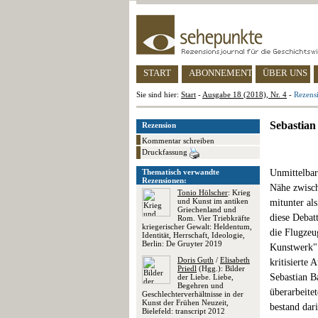
START
ABONNEMENT
ÜBER UNS
Sie sind hier:
Start
-
Ausgabe 18 (2018), Nr. 4
-
Rezens
Sebastian
Rezension
Kommentar schreiben
Druckfassung
Thematisch verwandte
Unmittelbar
Rezensionen:
Nähe zwisch
Tonio Hölscher
: Krieg
und Kunst im antiken
mitunter al
Griechenland und
diese Debat
Rom. Vier Triebkräfte
kriegerischer Gewalt: Heldentum,
die Flugzeu
Identität, Herrschaft, Ideologie,
Berlin: De Gruyter 2019
Kunstwerk" 
Doris Guth
/
Elisabeth
kritisierte
Priedl
(Hgg.): Bilder
Sebastian 
der Liebe. Liebe,
Begehren und
überarbeite
Geschlechterverhältnisse in der
Kunst der Frühen Neuzeit,
bestand dari
Bielefeld: transcript 2012