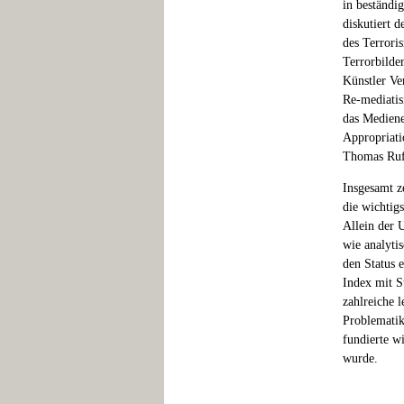
in beständig
diskutiert 
des Terrori
Terrorbilde
Künstler Ve
Re-mediatis
das Mediene
Appropriati
Thomas Ruff
Insgesamt z
die wichtig
Allein der 
wie analytis
den Status 
Index mit S
zahlreiche 
Problematik
fundierte w
wurde.