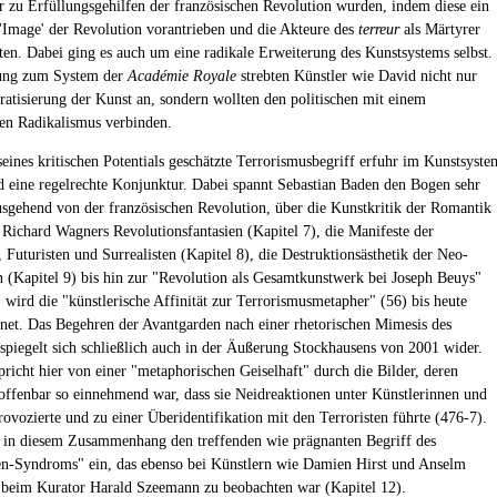
r zu Erfüllungsgehilfen der französischen Revolution wurden, indem diese ein
'Image' der Revolution vorantrieben und die Akteure des
terreur
als Märtyrer
rten. Dabei ging es auch um eine radikale Erweiterung des Kunstsystems selbst.
ung zum System der
Académie Royale
strebten Künstler wie David nicht nur
atisierung der Kunst an, sondern wollten den politischen mit einem
hen Radikalismus verbinden.
eines kritischen Potentials geschätzte Terrorismusbegriff erfuhr im Kunstsyste
d eine regelrechte Konjunktur. Dabei spannt Sebastian Baden den Bogen sehr
usgehend von der französischen Revolution, über die Kunstkritik der Romantik
, Richard Wagners Revolutionsfantasien (Kapitel 7), die Manifeste der
Futuristen und Surrealisten (Kapitel 8), die Destruktionsästhetik der Neo-
 (Kapitel 9) bis hin zur "Revolution als Gesamtkunstwerk bei Joseph Beuys"
) wird die "künstlerische Affinität zur Terrorismusmetapher" (56) bis heute
net. Das Begehren der Avantgarden nach einer rhetorischen Mimesis des
 spiegelt sich schließlich auch in der Äußerung Stockhausens von 2001 wider.
pricht hier von einer "metaphorischen Geiselhaft" durch die Bilder, deren
ffenbar so einnehmend war, dass sie Neidreaktionen unter Künstlerinnen und
rovozierte und zu einer Überidentifikation mit den Terroristen führte (476-7).
 in diesem Zusammenhang den treffenden wie prägnanten Begriff des
n-Syndroms" ein, das ebenso bei Künstlern wie Damien Hirst und Anselm
 beim Kurator Harald Szeemann zu beobachten war (Kapitel 12).