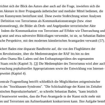
ichtet sich der Blick des Autors aber auch auf die Frage, inwiefern sich die
hen Akteure in ihrer Propaganda ästhetischer und medialer Mittel bedienen, die
m Kunstsystem beeinflusst sind. Diese zweite Stoßrichtung seiner Analysen
r Definition von Terrorismus als Kommunikationsstrategie (bzw. einer
onsstörung), die Bilder als Dreh- und Angelpunkte terroristischer Akte
] Indem die Kommunikation von Terroristen auf Effekte wie Überraschung und
 setzt und etwa subversive Bildcollagen verwendet, ist sie, so Sebastian Baden
ische Perspektive, mit den modernen künstlerischen Avantgarden verwandt (57).
ächert Baden eine disparate Bandbreite auf, die von den Flugblättern der
en Revolutionäre, über die Medienstrategien der RAF bis hin zu den
aften Osama Bin Ladens und den Enthauptungsvideos des sogenannten
Staats reicht (Kapitel 3). [
3
] Die Mediensphäre des Terrorismus wird aber auc
ersuchung popkultureller Appropriationen sowie der Entwicklung von Internet-
weitet (Kapitel 4).
zentrale Fragestellung betrifft schließlich die Möglichkeiten zeitgenössischer
its des "Stockhausen-Syndroms". "Die Schicksalsfrage der Kunst im Zeitalter
istischen Reproduzierbarkeit", so schreibt Sebastian Baden, "kann letztlich
 beantwortet werden, dass die Post-Avantgarde in der Kunst nicht mehr mit
nen und Terroristen um Aufmerksamkeit konkurrieren kann. Ihre Aufgabe beste