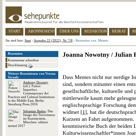
START
ABONNEMENT
ÜBER UNS
REDAKTION
BEIRAT
R
Sie sind hier:
Start
-
Ausgabe 22 (2022), Nr. 7/8
-
Rezension von: Memes
Joanna Nowotny / Julian 
Rezension
Kommentar schreiben
Druckfassung
Weitere Rezensionen von Verena
Dass Memes nicht nur nerdige In
Straub:
Anthony Downey
sind, sondern mitunter einen ent
(ed.): Future
Imperfect.
gesellschaftliche, kulturelle und
Contemporary Art
Practices and Cultural Institutions
mittlerweile kaum mehr geleugne
in the Middle East, Berlin:
englischsprachige Forschung de
Sternberg Press 2016
widmet [
1
], hat die deutschspra
Sebastian Baden
: Das
Image des Terrorismus
Kurzem an Fahrt aufgenommen. D
im Kunstsystem,
München: edition
kenntnisreiche Buch der beiden L
metzel 2017
Kulturwissenschaftler*innen Joa