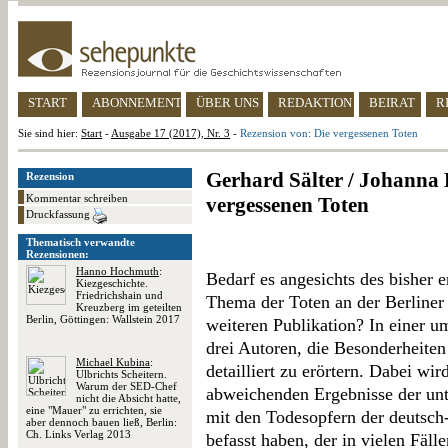
START
ABONNEMENT
ÜBER UNS
REDAKTION
BEIRAT
R
Sie sind hier:
Start
-
Ausgabe 17 (2017), Nr. 3
-
Rezension von: Die vergessenen Toten
Gerhard Sälter / Johanna 
Rezension
Kommentar schreiben
vergessenen Toten
Druckfassung
Thematisch verwandte
Rezensionen:
Hanno Hochmuth
:
Bedarf es angesichts des bisher 
Kiezgeschichte.
Friedrichshain und
Thema der Toten an der Berliner
Kreuzberg im geteilten
Berlin, Göttingen: Wallstein 2017
weiteren Publikation? In einer u
drei Autoren, die Besonderheite
Michael Kubina
:
detailliert zu erörtern. Dabei wi
Ulbrichts Scheitern.
Warum der SED-Chef
abweichenden Ergebnisse der unte
nicht die Absicht hatte,
eine "Mauer" zu errichten, sie
mit den Todesopfern der deutsch
aber dennoch bauen ließ, Berlin:
Ch. Links Verlag 2013
befasst haben, der in vielen Fäll