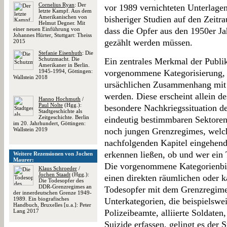
Cornelius Ryan
: Der
vor 1989 vernichteten Unterlagen
letzte Kampf. Aus dem
Amerikanischen von
bisheriger Studien auf den Zeit
Helmut Degner. Mit
einer neuen Einführung von
dass die Opfer aus den 1950er J
Johannes Hürter, Stuttgart: Theiss
gezählt werden müssen.
2015
Stefanie Eisenhuth
: Die
Schutzmacht. Die
Ein zentrales Merkmal der Publik
Amerikaner in Berlin.
1945-1994, Göttingen:
vorgenommene Kategorisierung, a
Wallstein 2018
ursächlichen Zusammenhang mit
werden. Diese erscheint allein d
Hanno Hochmuth
/
Paul Nolte
(Hgg.):
besondere Nachkriegssituation de
Stadtgeschichte als
Zeitgeschichte. Berlin
eindeutig bestimmbaren Sektoren
im 20. Jahrhundert, Göttingen:
Wallstein 2019
noch jungen Grenzregimes, welch
nachfolgenden Kapitel eingehend
erkennen ließen, ob und wer ein
Weitere Rezensionen von Jochen
Maurer:
Die vorgenommene Kategorienbild
Klaus Schroeder
/
Jochen Staadt
(Hgg.):
einen direkten räumlichen oder
Die Todesopfer des
DDR-Grenzregimes an
Todesopfer mit dem Grenzregime 
der innerdeutschen Grenze 1949-
1989. Ein biografisches
Unterkategorien, die beispielswe
Handbuch, Bruxelles [u.a.]: Peter
Lang 2017
Polizeibeamte, alliierte Soldaten
Suizide erfassen, gelingt es der S