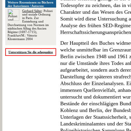
Weitere Rezensionen zu Büchern
Todesopfer zu zeichnen, das in v
der Autorinnen / Autoren:
Gerhard Sälter
: Polizei
Charakter und das Wesen des Gr
und soziale Ordnung
Somit wird diese Untersuchung a
in Paris. Zur
Entstehung und
Analyse des frühen SED-Regime
Durchsetzung von Normen im
städtischen Alltag des Ancien
Herrschaftssicherungsansprüchen
Régime (1697-1715),
Frankfurt/M.: Vittorio
Klostermann 2004
Der Hauptteil des Buches widmet
welche unmittelbar im Grenzrau
Unterstützen Sie die sehepunkte
Berlin zwischen 1948 und 1961 
nur die Umstände ihres Todes anh
aufgearbeitet, sondern auch der
Darstellung der späteren strafrec
Abschluss der Einzelanalysen. Ein
immensen Quellenvielfalt, anhan
untersucht und dokumentiert wur
Bestände der einschlägigen Bund
Koblenz und Berlin, der Bundesbe
Unterlagen der Staatssicherheit,
Landeskriminalamtes und der Sta
Polizeihistorischen Sammlung Ber