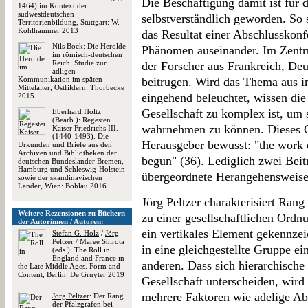
Die Beschäftigung damit ist für 
1464) im Kontext der
südwestdeutschen
selbstverständlich geworden. So 
Territorienbildung, Stuttgart: W.
Kohlhammer 2013
das Resultat einer Abschlusskon
Nils Bock
: Die Herolde
Phänomen auseinander. Im Zentr
im römisch-deutschen
Reich. Studie zur
der Forscher aus Frankreich, Deu
adligen
Kommunikation im späten
beitrugen. Wird das Thema aus int
Mittelalter, Ostfildern: Thorbecke
eingehend beleuchtet, wissen die 
2015
Gesellschaft zu komplex ist, um s
Eberhard Holtz
(Bearb.): Regesten
wahrnehmen zu können. Dieses Ge
Kaiser Friedrichs III.
(1440-1493). Die
Herausgeber bewusst: "the work o
Urkunden und Briefe aus den
Archiven und Bibliotheken der
begun" (36). Lediglich zwei Beit
deutschen Bundesländer Bremen,
Hamburg und Schleswig-Holstein
übergeordnete Herangehensweise
sowie der skandinavischen
Länder, Wien: Böhlau 2016
Jörg Peltzer charakterisiert Ran
Weitere Rezensionen zu Büchern
zu einer gesellschaftlichen Ordnu
der Autorinnen / Autoren:
ein vertikales Element gekennzeic
Stefan G. Holz
/
Jörg
Peltzer
/
Maree Shirota
in eine gleichgestellte Gruppe ein
(eds.): The Roll in
England and France in
anderen. Dass sich hierarchische
the Late Middle Ages. Form and
Content, Berlin: De Gruyter 2019
Gesellschaft unterscheiden, wird 
mehrere Faktoren wie adelige Ab
Jörg Peltzer
: Der Rang
der Pfalzgrafen bei