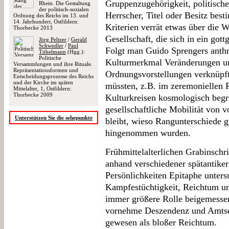
Gruppenzugehörigkeit, politisch
Rhein. Die Gestaltung
der politisch-sozialen
Herrscher, Titel oder Besitz bes
Ordnung des Reichs im 13. und
14. Jahrhundert, Ostfildern:
Kriterien verrät etwas über die
Thorbecke 2013
Gesellschaft, die sich in ein got
Jörg Peltzer
/
Gerald
Schwedler
/
Paul
Folgt man Guido Sprengers anthr
Töbelmann
(Hgg.):
Politische
Kulturmerkmal Veränderungen unt
Versammlungen und ihre Rituale.
Repräsentationsformen und
Ordnungsvorstellungen verknüpft
Entscheidungsprozesse des Reichs
und der Kirche im späten
müssten, z.B. im zeremoniellen 
Mittelalter, 1, Ostfildern:
Thorbecke 2009
Kulturkreisen kosmologisch begr
gesellschaftliche Mobilität von 
Unterstützen Sie die sehepunkte
bleibt, wieso Rangunterschiede gr
hingenommen wurden.
Frühmittelalterlichen Grabinschr
anhand verschiedener spätantiker 
Persönlichkeiten Epitaphe unters
Kampfestüchtigkeit, Reichtum u
immer größere Rolle beigemessen
vornehme Deszendenz und Amtset
gewesen als bloßer Reichtum.