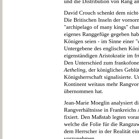
und die Distribution von Rang a
David Crouch schenkt dem nicht
Die Britischen Inseln der vornor
"archipelago of many kings" chara
eigenes Ranggefüge gegeben habe.
Königen seien - im Sinne einer "
Untergebene des englischen König
eigenständigen Aristokratie im fr
Den Unterschied zum frankofone
Aetheling
, der königliches Geblü
Königsherrschaft signalisierte. U
Kontinent weitaus mehr Rangvors
übernommen hat.
Jean-Marie Moeglin analysiert die
Rangverhältnisse in Frankreichs
fixiert. Den Maßstab legten vora
welche die Folie für die Rangzu
dem Herrscher in der Realität ei
vorzunehmen.