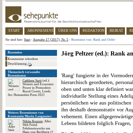
START
ABONNEMENT
ÜBER UNS
REDAKTION
BEIRAT
R
Sie sind hier:
Start
-
Ausgabe 17 (2017), Nr. 5
-
Rezension von: Rank and Order
Jörg Peltzer (ed.): Rank a
Rezension
Kommentar schreiben
Druckfassung
Thematisch verwandte
'Rang' fungierte in der Vormoder
Rezensionen:
Cathleen Sarti
(ed.):
hierarchisch geordneten, personal
Women and Economic
Power in Premodern
oben und unten klar definiert war
Royal Courts, Leeds:
Arc Humanities Press 2021
individuelle Stellung eines Adeli
persönlichen wie aus politische
ihn deshalb demonstrativ vor Aug
Weitere Rezensionen von
vehement. Einen allgegenwärtige
Konstantin Moritz Langmaier:
Niklas Konzen
: Aller
Lebens bildeten folglich Fragen, 
Welt Feind.
Fehdenetzwerke um
Hans von Rechberg (†