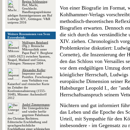
Regina Schleuning
:
Hof, Macht,
Von einer Biografie im Format, w
Geschlecht.
Handlungsspielräume
Kohlhammer-Verlags vorschreibt,
adeliger Amtsträgerinnen am Hof
Ludwigs XIV., Göttingen: V&R
methodisch-theoretischen Reflex
unipress 2016
Biografien erwarten. Dennoch ent
die sich durch das verständliche
Weitere Rezensionen von Sven
Externbrink:
XIV. ziehen. Chronologisch vorg
Wolfgang Reinhard
(Hg.): Römische
Problemkreise diskutiert: Ludwig 
Mikropolitik unter
Papst Paul V. Borghese
Cornette), die Inszenierung der 
(1605-1621) zwischen Spanien,
Neapel, Mailand und Genua,
den das Schloss von Versailles se
Tübingen: Niemeyer 2004
vor dem endgültigen Umzug dorth
Alexander Koller
:
Imperator und
königlicher Herrschaft, Ludwigs X
Pontifex. Forschungen
europäische Dimension seiner Re
zum Verhältnis von
Kaiserhof und römischer Kurie
Habsburger Leopold I., der "and
im Zeitalter der
Konfessionalisierung (1555-
Herrschaftsanspruch seinem Vette
1648), Münster: Aschendorff
2012
Nüchtern und gut informiert füh
André Zimmermann
:
Der Untergedrückte
das Leben und die Epoche des 
und wieder herfür
gegrünte Palmbaum
Urteil, mit Sympathie für den K
des Christian Rechttreu.
Editorische Erschließung und
insbesondere - im Gegensatz zu 
sprachgeschichtliche
Erschließung einer schlesischen