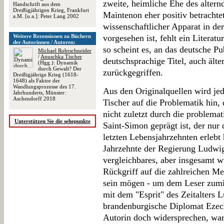
zweite, heimliche Ehe des alte
Handschrift aus dem
Dreißigjährigen Krieg, Frankfurt
Maintenon eher positiv betrachte
a.M. [u.a.]: Peter Lang 2002
wissenschaftlicher Apparat in de
Weitere Rezensionen zu Büchern
vorgesehen ist, fehlt ein Literatur
der Autorinnen / Autoren:
so scheint es, an das deutsche P
Michael Rohrschneider
/
Anuschka Tischer
deutschsprachige Titel, auch ält
(Hgg.): Dynamik
durch Gewalt? Der
zurückgegriffen.
Dreißigjährige Krieg (1618-
1648) als Faktor der
Wandlungsprozesse des 17.
Aus den Originalquellen wird jed
Jahrhunderts, Münster:
Aschendorff 2018
Tischer auf die Problematik hin,
nicht zuletzt durch die problem
Unterstützen Sie die sehepunkte
Saint-Simon geprägt ist, der nur
letzten Lebensjahrzehnten erlebt 
Jahrzehnte der Regierung Ludwig
vergleichbares, aber insgesamt w
Rückgriff auf die zahlreichen Mem
sein mögen - um dem Leser zumin
mit dem "Esprit" des Zeitalters 
brandenburgische Diplomat Ezech
Autorin doch widersprechen, war