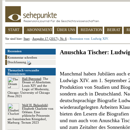
START
ABONNEMENT
ÜBER UNS
REDAKTION
BEIRAT
R
Sie sind hier:
Start
-
Ausgabe 17 (2017), Nr. 6
-
Rezension von: Ludwig XIV.
Anuschka Tischer: Ludwig
Rezension
Kommentar schreiben
Druckfassung
Thematisch verwandte
Manchmal haben Jubiläen auch e
Rezensionen:
Hall Bjørnstad
: The
Ludwigs XIV. am 1. September 20
Dream of Absolutism.
Louis XIV and the
Produktion von Studien und Biogr
Logic of Modernity,
Chicago: University of Chicago
sondern auch in Deutschland. Na
Press 2021
deutschsprachige Biografie Ludw
Wolf H. Birkenbihl
:
wiederaufgelegten Arbeiten Klau
Elisabeth Charlotte von
Orléans. Eine
bieten den Lesern die Biografie
pfälzische Prinzessin
am französischen Königshof,
und nun auch von Anuschka Tisch
Marburg: Tectum 2023
und zum Zeitalter des Sonnenkön