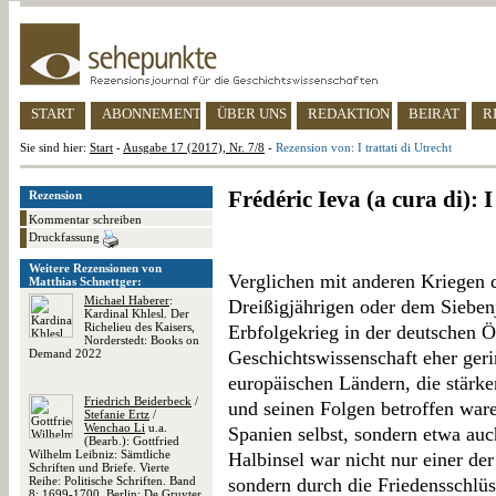
START
ABONNEMENT
ÜBER UNS
REDAKTION
BEIRAT
R
Sie sind hier:
Start
-
Ausgabe 17 (2017), Nr. 7/8
-
Rezension von: I trattati di Utrecht
Frédéric Ieva (a cura di): I
Rezension
Kommentar schreiben
Druckfassung
Weitere Rezensionen von
Verglichen mit anderen Kriegen 
Matthias Schnettger:
Michael Haberer
:
Dreißigjährigen oder dem Sieben
Kardinal Khlesl. Der
Richelieu des Kaisers,
Erbfolgekrieg in der deutschen Ö
Norderstedt: Books on
Demand 2022
Geschichtswissenschaft eher ger
europäischen Ländern, die stärke
Friedrich Beiderbeck
/
und seinen Folgen betroffen waren
Stefanie Ertz
/
Wenchao Li
u.a.
Spanien selbst, sondern etwa auc
(Bearb.): Gottfried
Wilhelm Leibniz: Sämtliche
Halbinsel war nicht nur einer de
Schriften und Briefe. Vierte
Reihe: Politische Schriften. Band
sondern durch die Friedensschlüs
8: 1699-1700, Berlin: De Gruyter