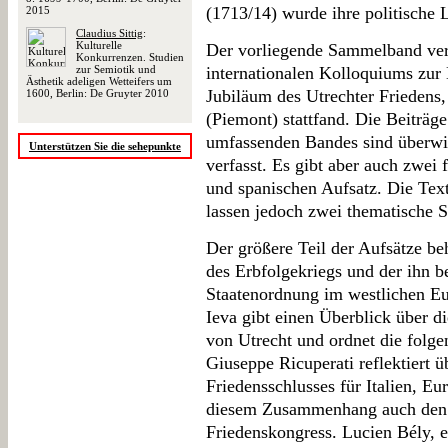
(1713/14) wurde ihre politische 
2015
Claudius Sittig
:
Kulturelle
Der vorliegende Sammelband ver
Konkurrenzen. Studien
zur Semiotik und
internationalen Kolloquiums zur 
Ästhetik adeligen Wetteifers um
Jubiläum des Utrechter Friedens
1600, Berlin: De Gruyter 2010
(Piemont) stattfand. Die Beiträg
umfassenden Bandes sind überwie
Unterstützen Sie die sehepunkte
verfasst. Es gibt aber auch zwei 
und spanischen Aufsatz. Die Text
lassen jedoch zwei thematische 
Der größere Teil der Aufsätze be
des Erbfolgekriegs und der ihn b
Staatenordnung im westlichen Eu
Ieva gibt einen Überblick über di
von Utrecht und ordnet die folge
Giuseppe Ricuperati reflektiert ü
Friedensschlusses für Italien, Eu
diesem Zusammenhang auch den 
Friedenskongress. Lucien Bély, e