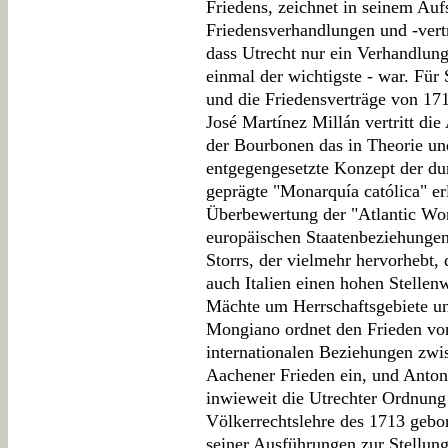
Friedens, zeichnet in seinem Auf
Friedensverhandlungen und -vert
dass Utrecht nur ein Verhandlung
einmal der wichtigste - war. Für
und die Friedensverträge von 171
José Martínez Millán vertritt die
der Bourbonen das in Theorie u
entgegengesetzte Konzept der durc
geprägte "Monarquía católica" er
Überbewertung der "Atlantic Wor
europäischen Staatenbeziehungen
Storrs, der vielmehr hervorhebt,
auch Italien einen hohen Stellen
Mächte um Herrschaftsgebiete und
Mongiano ordnet den Frieden von
internationalen Beziehungen zw
Aachener Frieden ein, und Antoni
inwieweit die Utrechter Ordnung
Völkerrechtslehre des 1713 gebo
seiner Ausführungen zur Stellung