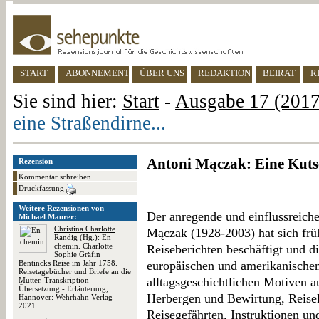
START
ABONNEMENT
ÜBER UNS
REDAKTION
BEIRAT
R
Sie sind hier:
Start
-
Ausgabe 17 (2017)
eine Straßendirne...
Antoni Mączak: Eine Kutsch
Rezension
Kommentar schreiben
Druckfassung
Weitere Rezensionen von
Der anregende und einflussreiche
Michael Maurer:
Christina Charlotte
Mączak (1928-2003) hat sich frü
Randig
(Hg.): En
chemin. Charlotte
Reiseberichten beschäftigt und 
Sophie Gräfin
Bentincks Reise im Jahr 1758.
europäischen und amerikanische
Reisetagebücher und Briefe an die
alltagsgeschichtlichen Motiven 
Mutter. Transkription -
Übersetzung - Erläuterung,
Herbergen und Bewirtung, Reise
Hannover: Wehrhahn Verlag
2021
Reisegefährten, Instruktionen un