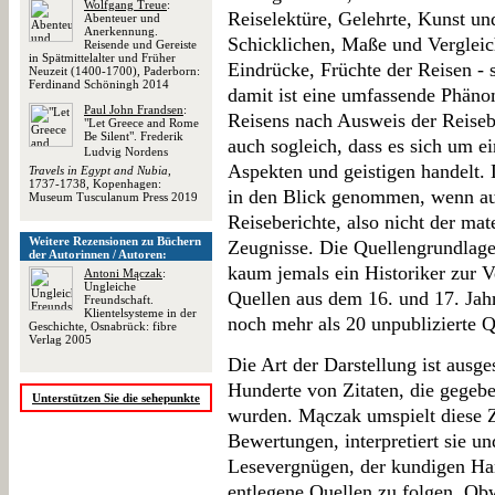
Wolfgang Treue
:
Reiselektüre, Gelehrte, Kunst un
Abenteuer und
Anerkennung.
Schicklichen, Maße und Vergleic
Reisende und Gereiste
in Spätmittelalter und Früher
Eindrücke, Früchte der Reisen - s
Neuzeit (1400-1700), Paderborn:
Ferdinand Schöningh 2014
damit ist eine umfassende Phäno
Paul John Frandsen
:
Reisens nach Ausweis der Reiseb
"Let Greece and Rome
Be Silent". Frederik
auch sogleich, dass es sich um e
Ludvig Nordens
Aspekten und geistigen handelt. 
Travels in Egypt and Nubia
,
1737-1738, Kopenhagen:
in den Blick genommen, wenn au
Museum Tusculanum Press 2019
Reiseberichte, also nicht der mat
Weitere Rezensionen zu Büchern
Zeugnisse. Die Quellengrundlage 
der Autorinnen / Autoren:
kaum jemals ein Historiker zur 
Antoni Mączak
:
Ungleiche
Quellen aus dem 16. und 17. Jah
Freundschaft.
Klientelsysteme in der
noch mehr als 20 unpublizierte Q
Geschichte, Osnabrück: fibre
Verlag 2005
Die Art der Darstellung ist ausge
Hunderte von Zitaten, die gegebe
Unterstützen Sie die sehepunkte
wurden. Mączak umspielt diese 
Bewertungen, interpretiert sie und
Lesevergnügen, der kundigen Han
entlegene Quellen zu folgen. Obw