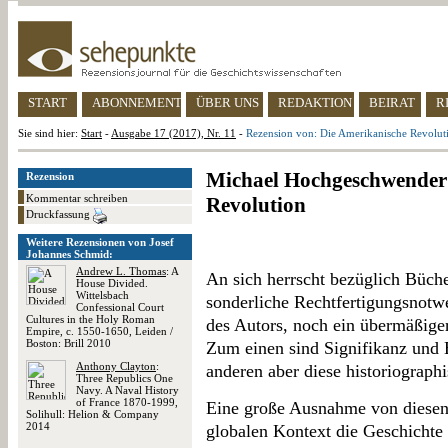
START
ABONNEMENT
ÜBER UNS
REDAKTION
BEIRAT
R
Sie sind hier:
Start
-
Ausgabe 17 (2017), Nr. 11
-
Rezension von: Die Amerikanische Revolut
Michael Hochgeschwender:
Rezension
Kommentar schreiben
Revolution
Druckfassung
Weitere Rezensionen von Josef
Johannes Schmid:
Andrew L. Thomas
: A
An sich herrscht bezüglich Büche
House Divided.
Wittelsbach
sonderliche Rechtfertigungsnotwe
Confessional Court
Cultures in the Holy Roman
des Autors, noch ein übermäßige
Empire, c. 1550-1650, Leiden /
Boston: Brill 2010
Zum einen sind Signifikanz und 
Anthony Clayton
:
anderen aber diese historiographi
Three Republics One
Navy. A Naval History
of France 1870-1999,
Eine große Ausnahme von diesen
Solihull: Helion & Company
2014
globalen Kontext die Geschicht