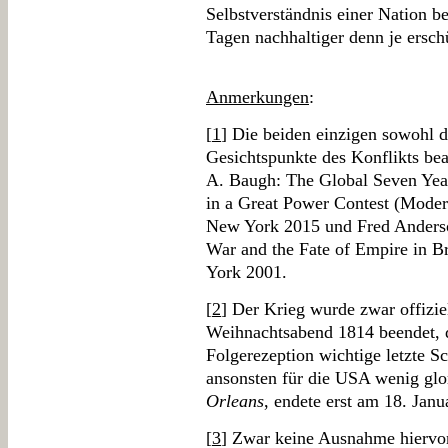
Selbstverständnis einer Nation bei
Tagen nachhaltiger denn je erschü
Anmerkungen
:
[
1
] Die beiden einzigen sowohl 
Gesichtspunkte des Konflikts bea
A. Baugh: The Global Seven Yea
in a Great Power Contest (Moder
New York 2015 und Fred Anderso
War and the Fate of Empire in B
York 2001.
[
2
] Der Krieg wurde zwar offizi
Weihnachtsabend 1814 beendet, d
Folgerezeption wichtige letzte S
ansonsten für die USA wenig glo
Orleans
, endete erst am 18. Janu
[
3
] Zwar keine Ausnahme hiervo