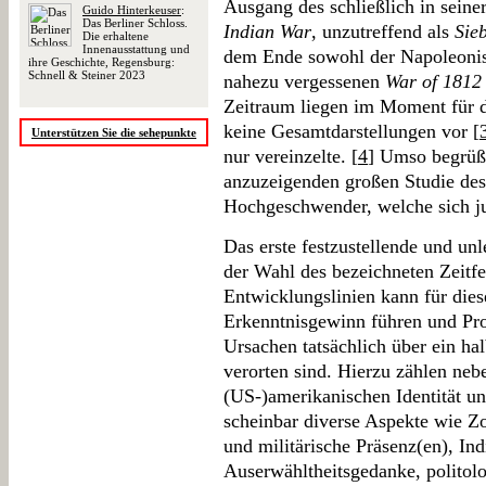
Ausgang des schließlich in sein
Guido Hinterkeuser
:
Das Berliner Schloss.
Indian War
, unzutreffend als
Sie
Die erhaltene
Innenausstattung und
dem Ende sowohl der Napoleonisc
ihre Geschichte, Regensburg:
Schnell & Steiner 2023
nahezu vergessenen
War of 1812
Zeitraum liegen im Moment für 
keine Gesamtdarstellungen vor [
Unterstützen Sie die sehepunkte
nur vereinzelte. [
4
] Umso begrüße
anzuzeigenden großen Studie de
Hochgeschwender, welche sich j
Das erste festzustellende und unl
der Wahl des bezeichneten Zeitfe
Entwicklungslinien kann für di
Erkenntnisgewinn führen und Pro
Ursachen tatsächlich über ein ha
verorten sind. Hierzu zählen neb
(US-)amerikanischen Identität un
scheinbar diverse Aspekte wie Z
und militärische Präsenz(en), In
Auserwähltheitsgedanke, politol