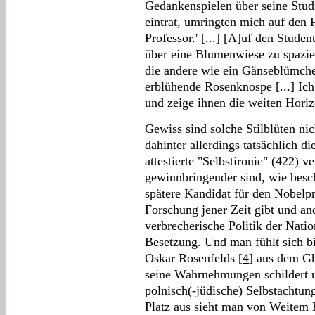
Gedankenspielen über seine Stud
eintrat, umringten mich auf den F
Professor.' [...] [A]uf den Studen
über eine Blumenwiese zu spazier
die andere wie ein Gänseblümche
erblühende Rosenknospe [...] Ich
und zeige ihnen die weiten Horiz
Gewiss sind solche Stilblüten ni
dahinter allerdings tatsächlich 
attestierte "Selbstironie" (422) ve
gewinnbringender sind, wie besch
spätere Kandidat für den Nobelpr
Forschung jener Zeit gibt und and
verbrecherische Politik der Nati
Besetzung. Und man fühlt sich bi
Oskar Rosenfelds [
4
] aus dem Gh
seine Wahrnehmungen schildert un
polnisch(-jüdische) Selbstachtu
Platz aus sieht man von Weitem 