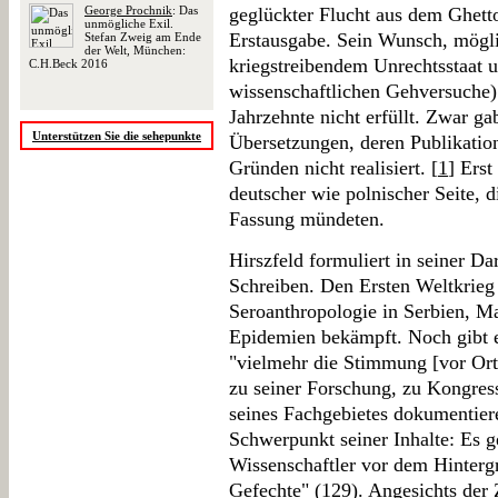
George Prochnik
: Das
geglückter Flucht aus dem Ghett
unmögliche Exil.
Erstausgabe. Sein Wunsch, möglic
Stefan Zweig am Ende
der Welt, München:
kriegstreibendem Unrechtsstaat u
C.H.Beck 2016
wissenschaftlichen Gehversuche)
Jahrzehnte nicht erfüllt. Zwar ga
Unterstützen Sie die sehepunkte
Übersetzungen, deren Publikatio
Gründen nicht realisiert. [
1
] Erst
deutscher wie polnischer Seite, d
Fassung mündeten.
Hirszfeld formuliert in seiner Da
Schreiben. Den Ersten Weltkrieg
Seroanthropologie in Serbien, M
Epidemien bekämpft. Noch gibt er
"vielmehr die Stimmung [vor Ort
zu seiner Forschung, zu Kongres
seines Fachgebietes dokumentier
Schwerpunkt seiner Inhalte: Es g
Wissenschaftler vor dem Hinterg
Gefechte" (129). Angesichts der 