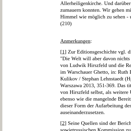
Allerheiligenkirche. Und darübe
zumauern konnten. Wir gehen mi
Himmel wie möglich zu sehen - 
(210)
Anmerkungen
:
[
1
] Zur Editionsgeschichte vgl. 
"Die Welt will aber davon nicht
von Ludwik Hirszfeld und die Re
im Warschauer Ghetto, in: Ruth 
Kulikov / Stephan Lehnstaedt (Hg
Warszawa 2013, 351-369. Das tit
von Hirszfeld selbst, als weiter
ebenso wie die mangelnde Bereits
dieser Form der Aufarbeitung de
auseinanderzusetzen.
[
2
] Seine Quellen sind der Beric
sowjetrussischen Kommission zu