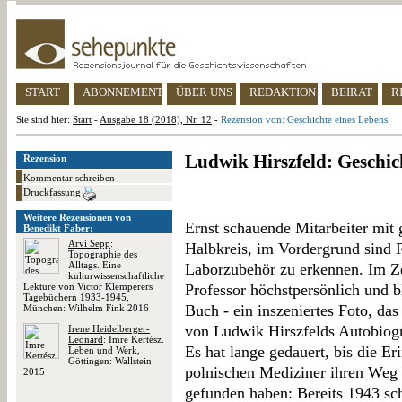
START
ABONNEMENT
ÜBER UNS
REDAKTION
BEIRAT
R
Sie sind hier:
Start
-
Ausgabe 18 (2018), Nr. 12
-
Rezension von: Geschichte eines Lebens
Ludwik Hirszfeld: Geschic
Rezension
Kommentar schreiben
Druckfassung
Weitere Rezensionen von
Ernst schauende Mitarbeiter mit
Benedikt Faber:
Arvi Sepp
:
Halbkreis, im Vordergrund sind 
Topographie des
Alltags. Eine
Laborzubehör zu erkennen. Im Ze
kulturwissenschaftliche
Lektüre von Victor Klemperers
Professor höchstpersönlich und bl
Tagebüchern 1933-1945,
Buch - ein inszeniertes Foto, da
München: Wilhelm Fink 2016
von Ludwik Hirszfelds Autobiogra
Irene Heidelberger-
Leonard
: Imre Kertész.
Es hat lange gedauert, bis die E
Leben und Werk,
Göttingen: Wallstein
polnischen Mediziner ihren Weg 
2015
gefunden haben: Bereits 1943 sc