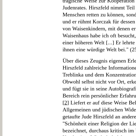
tragische Weise zur Kooperatio
Judenrates. Hirszfeld nimmt Tei
Menschen retten zu können, son
und er rühmt Korczak für dessen
von Waisenkindern, mit denen er 
Waisenhaus habe ich oft besucht
einer höheren Welt [...] Er lehrt
ihnen eine würdige Welt bei." (2
Über dieses Zeugnis eigenen Erl
Hirszfeld zahlreiche Informatio
Treblinka und dem Konzentratio
Obwohl selbst nicht vor Ort, erk
und fügt sie in seine Autobiografi
Bereich rein persönlicher Erfahr
[
2
] Liefert er auf diese Weise B
Allgemeinen und jüdischen Wider
getaufte Jude Hirszfeld an ander
"Schönheit einer Religion der Li
bezeichnet, durchaus kritisch i