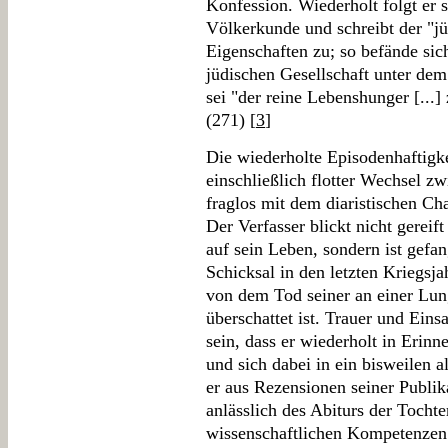
Konfession. Wiederholt folgt er 
Völkerkunde und schreibt der "j
Eigenschaften zu; so befände sic
jüdischen Gesellschaft unter de
sei "der reine Lebenshunger [...]
(271) [
3
]
Die wiederholte Episodenhaftigke
einschließlich flotter Wechsel z
fraglos mit dem diaristischen C
Der Verfasser blickt nicht gereif
auf sein Leben, sondern ist gef
Schicksal in den letzten Kriegsja
von dem Tod seiner an einer Lu
überschattet ist. Trauer und Ein
sein, dass er wiederholt in Erin
und sich dabei in ein bisweilen al
er aus Rezensionen seiner Publik
anlässlich des Abiturs der Tochte
wissenschaftlichen Kompetenzen a