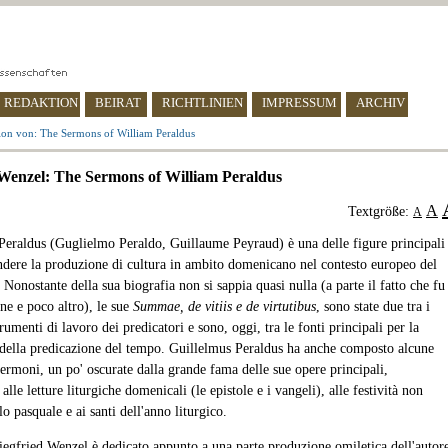
REDAKTION
BEIRAT
RICHTLINIEN
IMPRESSUM
ARCHIV
ion von: The Sermons of William Peraldus
 Wenzel: The Sermons of William Peraldus
A
Textgröße:
A
Peraldus (Guglielmo Peraldo, Guillaume Peyraud) è una delle figure principali
dere la produzione di cultura in ambito domenicano nel contesto europeo del
 Nonostante della sua biografia non si sappia quasi nulla (a parte il fatto che fu
ne e poco altro), le sue
Summae, de vitiis e de virtutibus
, sono state due tra i
trumenti di lavoro dei predicatori e sono, oggi, tra le fonti principali per la
della predicazione del tempo. Guillelmus Peraldus ha anche composto alcune
sermoni, un po' oscurate dalla grande fama delle sue opere principali,
alle letture liturgiche domenicali (le epistole e i vangeli), alle festività non
clo pasquale e ai santi dell'anno liturgico.
Siegfried Wenzel è dedicato appunto a una parte produzione omiletica dell'autor