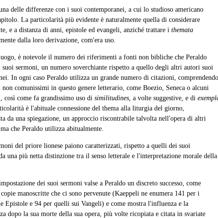
una delle differenze con i suoi contemporanei, a cui lo studioso americano
pitolo. La particolarità più evidente è naturalmente quella di considerare
e, e a distanza di anni, epistole ed evangeli, anziché trattare i
themata
mente dalla loro derivazione, com'era uso.
uogo, è notevole il numero dei riferimenti a fonti non bibliche che Peraldo
i suoi sermoni, un numero soverchiante rispetto a quello degli altri autori suoi
ei. In ogni caso Peraldo utilizza un grande numero di citazioni, comprendend
i non comunissimi in questo genere letterario, come Boezio, Seneca o alcuni
ci, così come fa grandissimo uso di
similitudines
, a volte suggestive, e di
exempl
ticolarità è l'abituale connessione del thema alla liturgia del giorno,
 da una spiegazione, un approccio riscontrabile talvolta nell'opera di altri
 ma che Peraldo utilizza abitualmente.
rmoni del priore lionese paiono caratterizzati, rispetto a quelli dei suoi
 da una più netta distinzione tra il senso letterale e l'interpretazione morale della
 impostazione dei suoi sermoni valse a Peraldo un discreto successo, come
 copie manoscritte che ci sono pervenute (Kaeppeli ne enumera 141 per i
e Epistole e 94 per quelli sui Vangeli) e come mostra l'influenza e la
a dopo la sua morte della sua opera, più volte ricopiata e citata in svariate