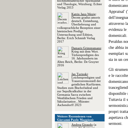
hochmittelalterlicher Spiritualität
und Theologie, Würzburg: Echter
domenicano (
Verlag 2013
Appraisal' (
Katrin Janz-Wenig
:
dell'insegn
Decem gradus amoris
deutsch. Entstehung,
attraverso 
Überlieferung und
volkssprachliche Rezeption einer
evidenza le 
lateinischen Predigt.
Untersuchung und Edition,
domenicali.
Berlin: Erich Schmidt Verlag
Peraldus non
2017
che abbia i
Damaris Grimmsmann
:
Krieg mit dem Wort.
esemplari su
Türkenpredigten des
16. Jahrhunderts im
sia in un ce
Alten Reich, Berlin: De Gruyter
2016
Gli strument
Jan Turinski
:
e le raccolt
Leichenpredigten und
Trauerzeremoniell der
domenicano, 
geistlichen Kurfürsten.
trascegliend
Studien zum Bischofsideal und
zur Sepulkralkultur in der
disponibile 
Germania Sacra zwischen
Westfälischem Frieden und
Tuttavia il 
Säkularisation , Münster:
Aschendorff 2023
sermonistic
propri tratta
Weitere Rezensionen von
aspettava ch
Giovanni Paolo Maggioni:
sermoni.
Andrea Giraudo
(a