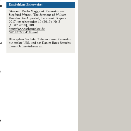
Empfohlene Zitierweise:
An
Giovanni Paolo Maggioni: Rezension von:
Siegfried Wenzel: The Sermons of William
Peraldus. An Appraisal, Turnhout: Brepols
2017, in: sehepunkte 19 (2019), Nr. 2
[15.02.2019], URL:
https://www.sehepunkte.de
/2019/02/30418.html
Bitte geben Sie beim Zitieren dieser Rezension
ma
die exakte URL und das Datum Ihres Besuchs
dieser Online-Adresse an.
e
e
o