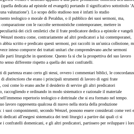
quella dedicata ad epistole ed evangeli) portando il significativo sottotitolo '
'una valutazione'). Lo scopo dello studioso non è infatti lo studio
amento teologico o morale di Peraldus, o il pubblico dei suoi sermoni, ma,
la comparazione con le raccolte sermonistiche contemporanee, mettere in
peculiarità dei cicli omiletici che il frate predicatore dedica a epistole e vangeli
 Wenzel mostra come, contrariamente ad altri predicatori a lui contemporanei,
 abbia scritto e predicato questi sermoni, poi raccolti in un'unica collezione, 
nvece inteso comporre dei trattati unitari che comprendevano anche sermoni
lle parti liturgiche in questione. Questo fa sì che la prospettiva del suo lavoro
rto senso differente rispetto a quella dei suoi confratelli.
i di partenza erano certo gli stessi, ovvero i commentari biblici, le concordanz
e di
distinctions
che erano i principali strumenti di lavoro di ogni frate
così come lo erano anche il desiderio di servire gli altri predicatori
o, raccogliendo e ordinando in modo sistematico e razionale il materiale
nell'immenso repertorio teologico e dottrinale che si era formato nel tempo.
suo lavoro rappresenta qualcosa di nuovo nella storia della produzione
a: i suoi componimenti, secondo Wenzel, possono essere considerati come veri 
ti dedicati all'esegesi sistematica dei testi liturgici a partire dai quali ci si
e i confratelli domenicani, e gli altri predicatori, partissero per sviluppare i lor