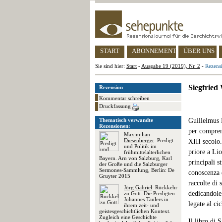
START
ABONNEMENT
ÜBER UNS
Sie sind hier:
Start
-
Ausgabe 19 (2019), Nr. 2
-
Rezens
Siegfried
Rezension
Kommentar schreiben
Druckfassung
Thematisch verwandte
Guillelmus 
Rezensionen:
per compren
Maximilian
Diesenberger
: Predigt
XIII secolo.
und Politik im
priore a Lio
frühmittelalterlichen
Bayern. Arn von Salzburg, Karl
principali s
der Große und die Salzburger
Sermones-Sammlung, Berlin: De
conoscenza 
Gruyter 2015
raccolte di 
Jörg Gabriel
: Rückkehr
dedicandole 
zu Gott. Die Predigten
Johannes Taulers in
legate al ci
ihrem zeit- und
geistesgeschichtlichen Kontext.
Zugleich eine Geschichte
Il libro di 