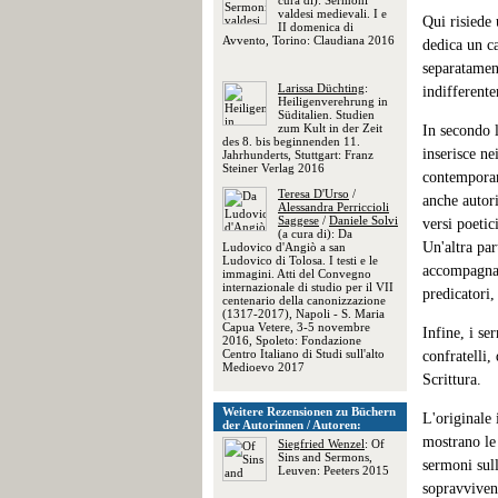
cura di): Sermoni
valdesi medievali. I e
Qui risiede 
II domenica di
Avvento, Torino: Claudiana 2016
dedica un ca
separatament
Larissa Düchting
:
indifferente
Heiligenverehrung in
Süditalien. Studien
zum Kult in der Zeit
In secondo l
des 8. bis beginnenden 11.
inserisce ne
Jahrhunderts, Stuttgart: Franz
Steiner Verlag 2016
contemporan
Teresa D'Urso
/
anche autor
Alessandra Perriccioli
Saggese
/
Daniele Solvi
versi poeti
(a cura di): Da
Un'altra par
Ludovico d'Angiò a san
Ludovico di Tolosa. I testi e le
accompagnata
immagini. Atti del Convegno
internazionale di studio per il VII
predicatori,
centenario della canonizzazione
(1317-2017), Napoli - S. Maria
Capua Vetere, 3-5 novembre
Infine, i se
2016, Spoleto: Fondazione
Centro Italiano di Studi sull'alto
confratelli,
Medioevo 2017
Scrittura.
Weitere Rezensionen zu Büchern
L'originale
der Autorinnen / Autoren:
mostrano le
Siegfried Wenzel
: Of
Sins and Sermons,
sermoni sull
Leuven: Peeters 2015
sopravvivenz