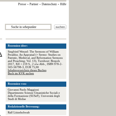
-
-
-
Presse
Partner
Datenschutz
Hilfe
Rezension über:
Siegfried Wenzel: The Sermons of William
A
Peraldus. An Appraisal (= Sermo: Studies on
Patristic, Medieval, and Reformation Sermons
and Preaching; Vol. 13), Turnhout: Brepols
2017, XII + 219 S., 2 s/w-Abb., ISBN 978-2-
503-56798-3, EUR 75,00
Inhaltsverzeichnis dieses Buches
Buch im KVK suchen
Rezension von:
Giovanni Paolo Maggioni
Dipartimento Scienze Umanistiche Sociali e
della Formazione (SUSeF), Università degli
Studi di Molise
Redaktionelle Betreuung:
Ralf Lützelschwab
e